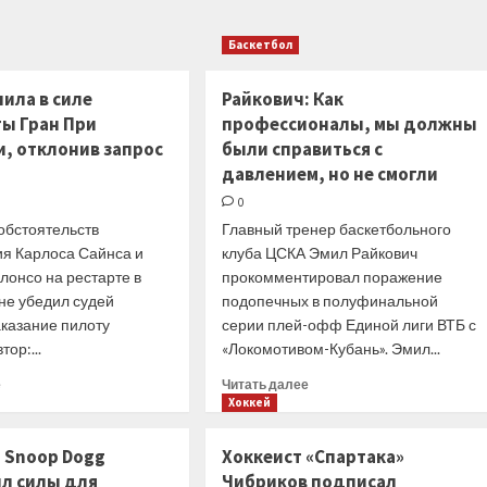
удар.
Alpine
Итоги
собрались
Баскетбол
13-
навязать
го
борьбу
тура
нила в силе
Райкович: Как
Mercedes.
И
ты Гран При
профессионалы, мы должны
даже
и, отклонив запрос
были справиться с
объяснили,
давлением, но не смогли
каким
образом
0
обстоятельств
Главный тренер баскетбольного
ия Карлоса Сайнса и
клуба ЦСКА Эмил Райкович
лонсо на рестарте в
прокомментировал поражение
не убедил судей
подопечных в полуфинальной
аказание пилоту
серии плей-офф Единой лиги ВТБ с
ор:...
«Локомотивом-Кубань». Эмил...
Прочитать
Прочитать
е
Читать далее
больше
больше
Хоккей
о
о
FIA
Райкович:
 Snoop Dogg
Хоккеист «Спартака»
сохранила
Как
л силы для
Чибриков подписал
в
профессионалы,