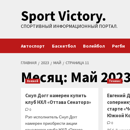
Перейти
Sport Victory.
к
содержимому
СПОРТИВНЫЙ ИНФОРМАЦИОННЫЙ ПОРТАЛ.
Автоспорт
Баскетбол
Волейбол
Регби
ГЛАВНАЯ
2023
МАЙ
СТРАНИЦА 11
Месяц:
Май 202
Хоккей
Теннис
Снуп Догг намерен купить
Евгений 
клуб НХЛ «Оттава Сенаторз»
соперник
старте «
0
Южной К
Рэп-исполнитель Снуп Догг
намерен приобрести акции
0
канадского клуба НХЛ «Оттава