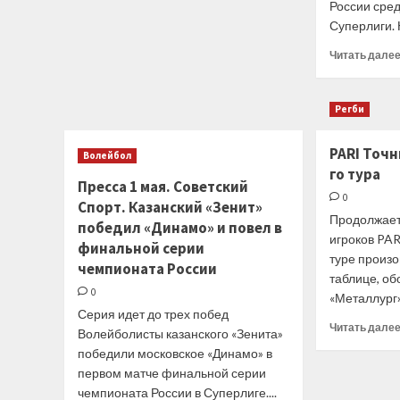
России сре
Серена
Суперлиги. Н
Уильямс
сообщила,
Читать дале
что
ждёт
второго
Регби
ребёнка
PARI Точн
Волейбол
го тура
Пресса 1 мая. Советский
0
Спорт. Казанский «Зенит»
Продолжает
победил «Динамо» и повел в
игроков PAR
финальной серии
туре произ
чемпионата России
таблице, об
0
«Металлург».
Серия идет до трех побед
Читать дале
Волейболисты казанского «Зенита»
победили московское «Динамо» в
первом матче финальной серии
чемпионата России в Суперлиге....