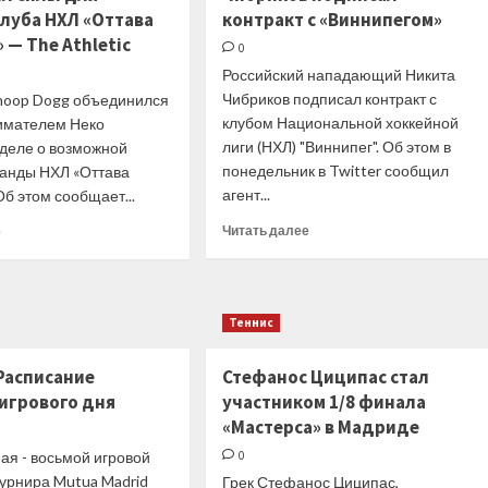
клуба НХЛ «Оттава
контракт с «Виннипегом»
силе
мы
результаты
должны
 — The Athletic
0
Гран
были
Российский нападающий Никита
При
справиться
Чибриков подписал контракт с
noop Dogg объединился
Австралии,
с
отклонив
клубом Национальной хоккейной
давлением,
имателем Неко
запрос
но
лиги (НХЛ) "Виннипег". Об этом в
 деле о возможной
Ferrari
не
понедельник в Twitter сообщил
манды НХЛ «Оттава
смогли
агент...
Об этом сообщает...
Прочитать
Прочитать
Читать далее
е
больше
больше
о
о
Хоккеист
Музыкант
«Спартака»
Snoop
Теннис
Чибриков
Dogg
подписал
объединил
контракт
Расписание
силы
Стефанос Циципас стал
с «Виннипегом»
для
 игрового дня
участником 1/8 финала
покупки
«Мастерса» в Мадриде
клуба
мая - восьмой игровой
НХЛ
0
«Оттава
турнира Mutua Madrid
Грек Стефанос Циципас,