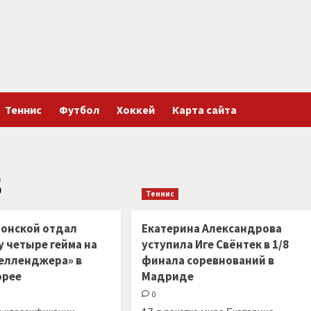
Теннис
Футбол
Хоккей
Карта сайта
3
Теннис
Донской отдал
Екатерина Александрова
у четыре гейма на
уступила Иге Свёнтек в 1/8
Челленджера» в
финала соревнований в
орее
Мадриде
0