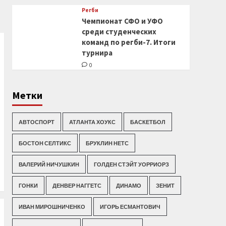
Регби
Чемпионат СФО и УФО
среди студенческих
команд по регби-7. Итоги
турнира
0
Метки
АВТОСПОРТ
АТЛАНТА ХОУКС
БАСКЕТБОЛ
БОСТОН СЕЛТИКС
БРУКЛИН НЕТС
ВАЛЕРИЙ НИЧУШКИН
ГОЛДЕН СТЭЙТ УОРРИОРЗ
ГОНКИ
ДЕНВЕР НАГГЕТС
ДИНАМО
ЗЕНИТ
ИВАН МИРОШНИЧЕНКО
ИГОРЬ ЕСМАНТОВИЧ