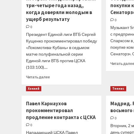
три-четыре года назад,
покупки 
нацелились
с
когда доверяли молодым в
Сенаторз»
2026
ущерб результату
0
года
0
Музыкант S
поставлять
моторы
с предприн
Президент Единой лиги ВТБ Сергей
Aston
Спарксом в
Кущенко прокомментировал победу
Martin
покупке ко
«Локомотива-Кубань» в седьмом
Сенаторз». 
матче полуфинальной серии
Единой лиги ВТБ против ЦСКА
Читать дале
(103:100)....
Прочитать
Читать далее
больше
о
Хоккей
Теннис
Кущенко:
Это
Павел Карнаухов
Мадрид. 
проект
прокомментировал
восьмого
«Локо»,
который
продление контракта с ЦСКА
0
они
0
Вторник, 2 
декларировали
день супер
Нападающий ЦСКА Павел
три-