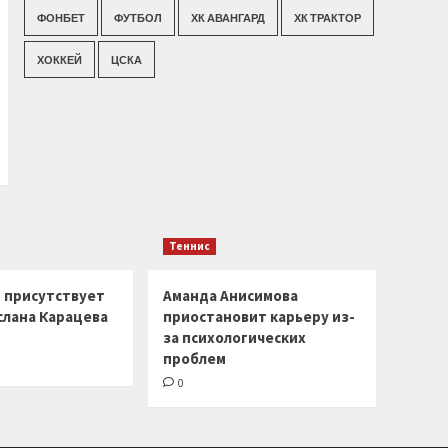
ФОНБЕТ
ФУТБОЛ
ХК АВАНГАРД
ХК ТРАКТОР
ХОККЕЙ
ЦСКА
Теннис
г присутствует
Аманда Анисимова
слана Карацева
приостановит карьеру из-
за психологических
проблем
0