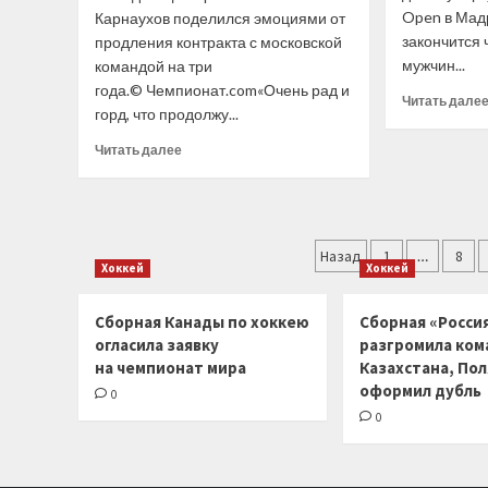
Open в Мадр
Карнаухов поделился эмоциями от
четыре
года
закончится 
продления контракта с московской
назад,
мужчин...
командой на три
когда
года.© Чемпионат.com«Очень рад и
доверяли
Читать дале
горд, что продолжу...
молодым
в
Прочитать
Читать далее
ущерб
больше
результату
о
Павел
Карнаухов
Пагинация
прокомментировал
Назад
1
…
8
Хоккей
Хоккей
продление
записей
контракта
с ЦСКА
Сборная Канады по хоккею
Сборная «Россия
огласила заявку
разгромила ком
на чемпионат мира
Казахстана, По
оформил дубль
0
0