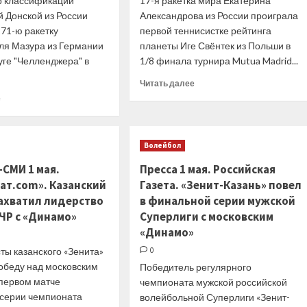
р классификации
17-я ракетка мира Екатерина
й Донской из России
Александрова из России проиграла
71-ю ракетку
первой теннисистке рейтинга
ля Мазура из Германии
планеты Иге Свёнтек из Польши в
уге "Челленджера" в
1/8 финала турнира Mutua Madrid...
Прочитать
Читать далее
больше
Прочитать
е
о
больше
Екатерина
о
Александрова
Евгений
Волейбол
уступила
Донской
Иге
отдал
-СМИ 1 мая.
Пресса 1 мая. Российская
Свёнтек
сопернику
ат.com». Казанский
Газета. «Зенит-Казань» повел
в
четыре
захватил лидерство
в финальной серии мужской
1/8
гейма
финала
на
ЧР с «Динамо»
Суперлиги с московским
соревнований
старте
«Динамо»
в
«Челленджера»
ты казанского «Зенита»
0
Мадриде
в
обеду над московским
Южной
Победитель регулярного
Корее
 первом матче
чемпионата мужской российской
серии чемпионата
волейбольной Суперлиги «Зенит-