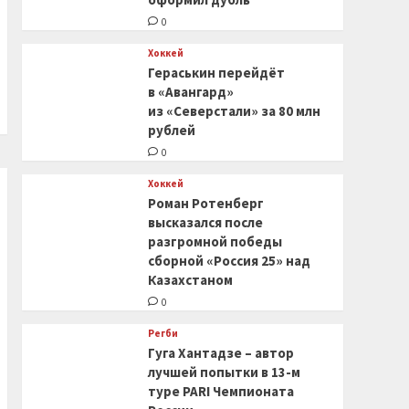
0
Хоккей
Гераськин перейдёт
в «Авангард»
из «Северстали» за 80 млн
рублей
0
Хоккей
Роман Ротенберг
высказался после
разгромной победы
сборной «Россия 25» над
Казахстаном
0
Регби
Гуга Хантадзе – автор
лучшей попытки в 13-м
туре PARI Чемпионата