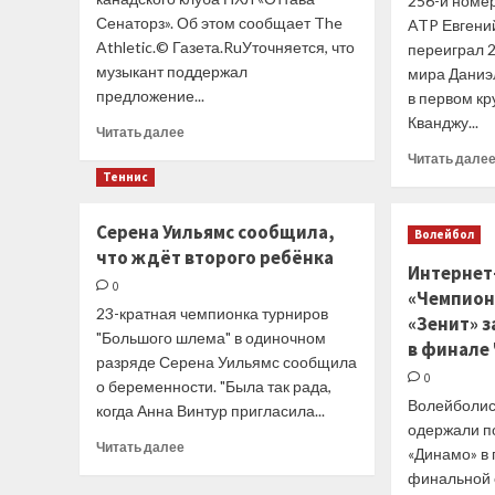
256-й номе
Сенаторз». Об этом сообщает The
ATP Евгени
Athletic.© Газета.RuУточняется, что
переиграл 2
музыкант поддержал
мира Даниэ
предложение...
в первом кр
Кванджу...
Прочитать
Читать далее
больше
Читать дале
о
Теннис
Снуп
Догг
Серена Уильямс сообщила,
намерен
Волейбол
что ждёт второго ребёнка
купить
Интернет
клуб
0
«Чемпион
НХЛ
23-кратная чемпионка турниров
«Оттава
«Зенит» 
"Большого шлема" в одиночном
Сенаторз»
в финале 
разряде Серена Уильямс сообщила
0
о беременности. "Была так рада,
Волейболис
когда Анна Винтур пригласила...
одержали п
Прочитать
Читать далее
«Динамо» в
больше
финальной 
о