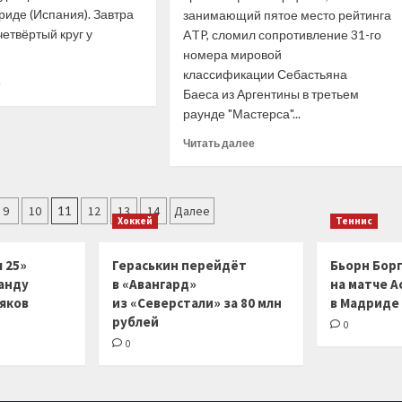
Сенаторз»
иде (Испания). Завтра
занимающий пятое место рейтинга
— The
четвёртый круг у
ATP, сломил сопротивление 31-го
Athletic
номера мировой
классификации Себастьяна
Прочитать
е
Баеса из Аргентины в третьем
больше
раунде "Мастерса"...
о
Мадрид.
Прочитать
Читать далее
Расписание
больше
восьмого
о
игрового
Стефанос
дня
Циципас
9
10
11
12
13
14
Далее
Хоккей
Теннис
стал
участником
1/8
 25»
Гераськин перейдёт
Бьорн Бор
финала
анду
в «Авангард»
на матче А
«Мастерса»
ляков
из «Северстали» за 80 млн
в Мадриде
в
рублей
0
Мадриде
0