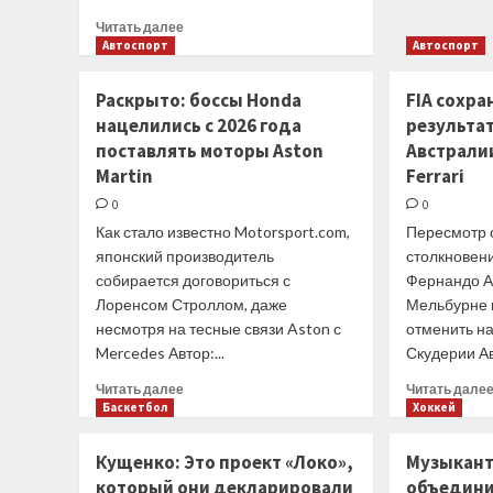
Прочитать
Читать далее
больше
Автоспорт
Автоспорт
о
Пресса
Раскрыто: боссы Honda
FIA сохра
1
нацелились с 2026 года
результа
мая.
поставлять моторы Aston
Австрали
Советский
Спорт.
Martin
Ferrari
Казанский
0
0
«Зенит»
Как стало известно Motorsport.com,
Пересмотр 
победил
«Динамо»
японский производитель
столкновен
и
собирается договориться с
Фернандо А
повел
Лоренсом Строллом, даже
Мельбурне 
в
несмотря на тесные связи Aston с
отменить н
финальной
Mercedes Автор:...
Скудерии Авт
серии
чемпионата
Прочитать
Читать далее
Читать дале
России
больше
Баскетбол
Хоккей
о
Раскрыто:
Кущенко: Это проект «Локо»,
Музыкант
боссы
который они декларировали
объедини
Honda