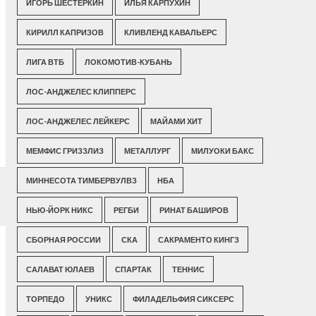
ИГОРЬ ШЕСТЕРКИН
ИЛЬЯ КАРПУХИН
КИРИЛЛ КАПРИЗОВ
КЛИВЛЕНД КАВАЛЬЕРС
ЛИГА ВТБ
ЛОКОМОТИВ-КУБАНЬ
ЛОС-АНДЖЕЛЕС КЛИППЕРС
ЛОС-АНДЖЕЛЕС ЛЕЙКЕРС
МАЙАМИ ХИТ
МЕМФИС ГРИЗЗЛИЗ
МЕТАЛЛУРГ
МИЛУОКИ БАКС
МИННЕСОТА ТИМБЕРВУЛВЗ
НБА
НЬЮ-ЙОРК НИКС
РЕГБИ
РИНАТ БАШИРОВ
СБОРНАЯ РОССИИ
СКА
САКРАМЕНТО КИНГЗ
САЛАВАТ ЮЛАЕВ
СПАРТАК
ТЕННИС
ТОРПЕДО
УНИКС
ФИЛАДЕЛЬФИЯ СИКСЕРС