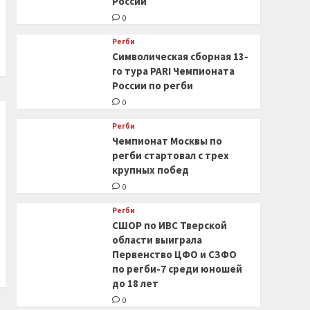
России
0
Регби
Символическая сборная 13-
го тура PARI Чемпионата
России по регби
0
Регби
Чемпионат Москвы по
регби стартовал с трех
крупных побед
0
Регби
СШОР по ИВС Тверской
области выиграла
Первенство ЦФО и СЗФО
по регби-7 среди юношей
до 18 лет
0