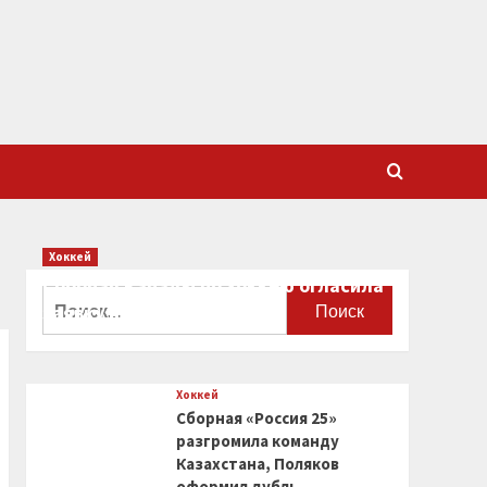
Хоккей
Сборная Канады по хоккею огласила
Найти:
заявку на чемпионат мира
0
Хоккей
Сборная «Россия 25»
разгромила команду
Казахстана, Поляков
оформил дубль