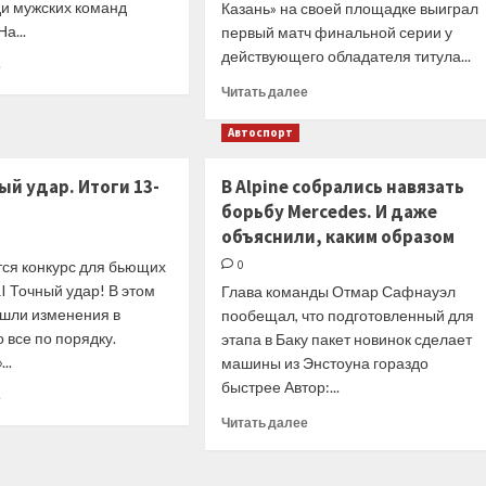
ди мужских команд
Казань» на своей площадке выиграл
а...
первый матч финальной серии у
действующего обладателя титула...
Прочитать
е
больше
Прочитать
Читать далее
о
больше
Интернет-
о
Автоспорт
СМИ
Пресса
1
1
ый удар. Итоги 13-
В Alpine собрались навязать
мая.
мая.
«Чемпионат.com».
борьбу Mercedes. И даже
Российская
Казанский
объяснили, каким образом
Газета.
«Зенит»
«Зенит-
ся конкурс для бьющих
0
захватил
Казань»
I Точный удар! В этом
лидерство
Глава команды Отмар Сафнауэл
повел
в
ошли изменения в
пообещал, что подготовленный для
в
финале
финальной
о все по порядку.
этапа в Баку пакет новинок сделает
ЧР
серии
..
машины из Энстоуна гораздо
с
мужской
быстрее Автор:...
«Динамо»
Прочитать
е
Суперлиги
больше
с
Прочитать
Читать далее
о
московским
больше
PARI
«Динамо»
о
Точный
В