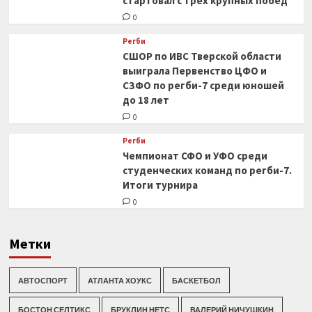
стартовал с трех крупных побед
0
Регби
СШОР по ИВС Тверской области
выиграла Первенство ЦФО и
СЗФО по регби-7 среди юношей
до 18 лет
0
Регби
Чемпионат СФО и УФО среди
студенческих команд по регби-7.
Итоги турнира
0
Метки
АВТОСПОРТ
АТЛАНТА ХОУКС
БАСКЕТБОЛ
БОСТОН СЕЛТИКС
БРУКЛИН НЕТС
ВАЛЕРИЙ НИЧУШКИН