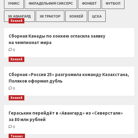
УНИКС
ФИЛАДЕЛЬФИЯ СИКСЕРС
ФОНБЕТ
ФУТБОЛ
ХК АВАНГАРД
ХК ТРАКТОР
ХОККЕЙ
ЦСКА
Хоккей
Сборная Канады по хоккею огласила заявку
на чемпионат мира
0
Хоккей
Сборная «Россия 25» разгромила команду Казахстана,
Поляков оформил дубль
0
Хоккей
Гераськин перейдёт в «Авангард» из «Северстали»
за 80 млн рублей
0
Теннис