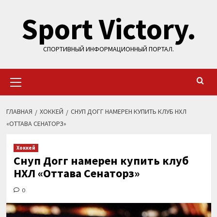
Перейти
Sport Victory.
к
содержимому
СПОРТИВНЫЙ ИНФОРМАЦИОННЫЙ ПОРТАЛ.
Основное
меню
ГЛАВНАЯ
ХОККЕЙ
СНУП ДОГГ НАМЕРЕН КУПИТЬ КЛУБ НХЛ
«ОТТАВА СЕНАТОРЗ»
Хоккей
Снуп Догг намерен купить клуб
НХЛ «Оттава Сенаторз»
0