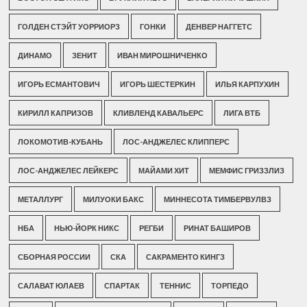
ГОЛДЕН СТЭЙТ УОРРИОРЗ
ГОНКИ
ДЕНВЕР НАГГЕТС
ДИНАМО
ЗЕНИТ
ИВАН МИРОШНИЧЕНКО
ИГОРЬ ЕСМАНТОВИЧ
ИГОРЬ ШЕСТЕРКИН
ИЛЬЯ КАРПУХИН
КИРИЛЛ КАПРИЗОВ
КЛИВЛЕНД КАВАЛЬЕРС
ЛИГА ВТБ
ЛОКОМОТИВ-КУБАНЬ
ЛОС-АНДЖЕЛЕС КЛИППЕРС
ЛОС-АНДЖЕЛЕС ЛЕЙКЕРС
МАЙАМИ ХИТ
МЕМФИС ГРИЗЗЛИЗ
МЕТАЛЛУРГ
МИЛУОКИ БАКС
МИННЕСОТА ТИМБЕРВУЛВЗ
НБА
НЬЮ-ЙОРК НИКС
РЕГБИ
РИНАТ БАШИРОВ
СБОРНАЯ РОССИИ
СКА
САКРАМЕНТО КИНГЗ
САЛАВАТ ЮЛАЕВ
СПАРТАК
ТЕННИС
ТОРПЕДО