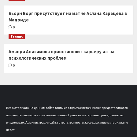
Бьорн Борг присутствует на матче Аслана Карацева в
Мадриде
0
Теннис
Аманда Анисимова приостановит карьеру из-за
психологических проблем
0
Все материалы на данном сайте взяты из открытых источников и предоставляются
исключительно в ознакомительных целях. Права на материалы принадлежат их
владельцам. Администрация сайта ответственности за содержание материала не
несет.