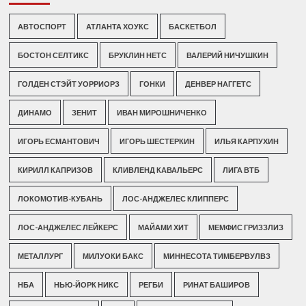
АВТОСПОРТ
АТЛАНТА ХОУКС
БАСКЕТБОЛ
БОСТОН СЕЛТИКС
БРУКЛИН НЕТС
ВАЛЕРИЙ НИЧУШКИН
ГОЛДЕН СТЭЙТ УОРРИОРЗ
ГОНКИ
ДЕНВЕР НАГГЕТС
ДИНАМО
ЗЕНИТ
ИВАН МИРОШНИЧЕНКО
ИГОРЬ ЕСМАНТОВИЧ
ИГОРЬ ШЕСТЕРКИН
ИЛЬЯ КАРПУХИН
КИРИЛЛ КАПРИЗОВ
КЛИВЛЕНД КАВАЛЬЕРС
ЛИГА ВТБ
ЛОКОМОТИВ-КУБАНЬ
ЛОС-АНДЖЕЛЕС КЛИППЕРС
ЛОС-АНДЖЕЛЕС ЛЕЙКЕРС
МАЙАМИ ХИТ
МЕМФИС ГРИЗЗЛИЗ
МЕТАЛЛУРГ
МИЛУОКИ БАКС
МИННЕСОТА ТИМБЕРВУЛВЗ
НБА
НЬЮ-ЙОРК НИКС
РЕГБИ
РИНАТ БАШИРОВ