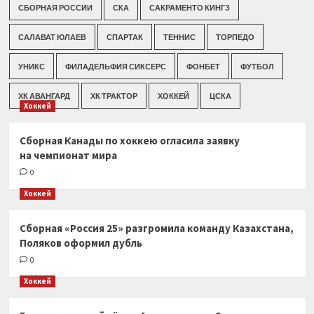
СБОРНАЯ РОССИИ
СКА
САКРАМЕНТО КИНГЗ
САЛАВАТ ЮЛАЕВ
СПАРТАК
ТЕННИС
ТОРПЕДО
УНИКС
ФИЛАДЕЛЬФИЯ СИКСЕРС
ФОНБЕТ
ФУТБОЛ
ХК АВАНГАРД
ХК ТРАКТОР
ХОККЕЙ
ЦСКА
Хоккей
Сборная Канады по хоккею огласила заявку
на чемпионат мира
0
Хоккей
Сборная «Россия 25» разгромила команду Казахстана,
Поляков оформил дубль
0
Хоккей