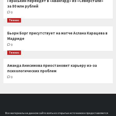
Гераськин перейдёт в «Авангард» из «Северстали»
за 80 млн рублей
0
Теннис
Бьорн Борг присутствует на матче Аслана Карацева в
Мадриде
0
Теннис
Аманда Анисимова приостановит карьеру из-за
психологических проблем
0
Все материалы на данном сайте взяты из открытых источников и предоставляются