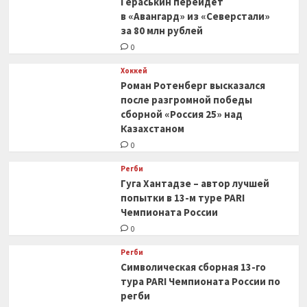
Гераськин перейдёт
в «Авангард» из «Северстали»
за 80 млн рублей
0
Хоккей
Роман Ротенберг высказался
после разгромной победы
сборной «Россия 25» над
Казахстаном
0
Регби
Гуга Хантадзе – автор лучшей
попытки в 13-м туре PARI
Чемпионата России
0
Регби
Символическая сборная 13-го
тура PARI Чемпионата России по
регби