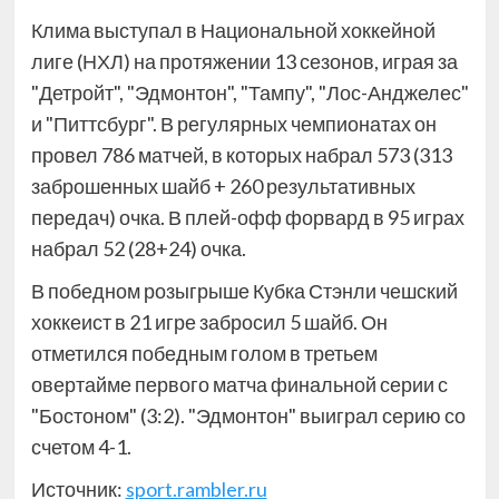
Клима выступал в Национальной хоккейной
лиге (НХЛ) на протяжении 13 сезонов, играя за
"Детройт", "Эдмонтон", "Тампу", "Лос-Анджелес"
и "Питтсбург". В регулярных чемпионатах он
провел 786 матчей, в которых набрал 573 (313
заброшенных шайб + 260 результативных
передач) очка. В плей-офф форвард в 95 играх
набрал 52 (28+24) очка.
В победном розыгрыше Кубка Стэнли чешский
хоккеист в 21 игре забросил 5 шайб. Он
отметился победным голом в третьем
овертайме первого матча финальной серии с
"Бостоном" (3:2). "Эдмонтон" выиграл серию со
счетом 4-1.
Источник:
sport.rambler.ru