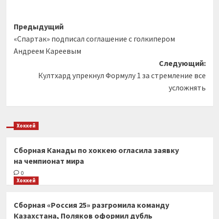
Навигация
Предыдущий
«Спартак» подписал соглашение с голкипером
записи
Андреем Кареевым
Следующий:
Култхард упрекнул Формулу 1 за стремление все
усложнять
Хоккей
Сборная Канады по хоккею огласила заявку
на чемпионат мира
0
Хоккей
Сборная «Россия 25» разгромила команду
Казахстана, Поляков оформил дубль