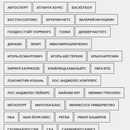
АВТОСПОРТ
АТЛАНТА ХОУКС
БАСКЕТБОЛ
БОСТОН СЕЛТИКС
БРУКЛИН НЕТС
ВАЛЕРИЙ НИЧУШКИН
ГОЛДЕН СТЭЙТ УОРРИОРЗ
ГОНКИ
ДЕНВЕР НАГГЕТС
ДИНАМО
ЗЕНИТ
ИВАН МИРОШНИЧЕНКО
ИГОРЬ ЕСМАНТОВИЧ
ИГОРЬ ШЕСТЕРКИН
ИЛЬЯ КАРПУХИН
КИРИЛЛ КАПРИЗОВ
КЛИВЛЕНД КАВАЛЬЕРС
ЛИГА ВТБ
ЛОКОМОТИВ-КУБАНЬ
ЛОС-АНДЖЕЛЕС КЛИППЕРС
ЛОС-АНДЖЕЛЕС ЛЕЙКЕРС
МАЙАМИ ХИТ
МЕМФИС ГРИЗЗЛИЗ
МЕТАЛЛУРГ
МИЛУОКИ БАКС
МИННЕСОТА ТИМБЕРВУЛВЗ
НБА
НЬЮ-ЙОРК НИКС
РЕГБИ
РИНАТ БАШИРОВ
СБОРНАЯ РОССИИ
СКА
САКРАМЕНТО КИНГЗ