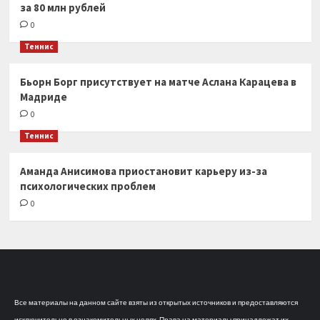
за 80 млн рублей
0
Теннис
Бьорн Борг присутствует на матче Аслана Карацева в
Мадриде
0
Теннис
Аманда Анисимова приостановит карьеру из-за
психологических проблем
0
Все материалы на данном сайте взяты из открытых источников и предоставляются
исключительно в ознакомительных целях. Права на материалы принадлежат их