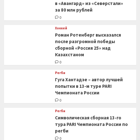
в «Авангард» из «Северстали»
за 80 млн рублей
0
Хоккей
Роман Ротенберг высказался
после разгромной победы
сборной «Россия 25» над
Казахстаном
0
Регби
Гуга Хантадзе – автор лучшей
попытки в 13-м туре PARI
Чемпионата России
0
Регби
Символическая сборная 13-го
тура PARI Чемпионата России по
регби
0