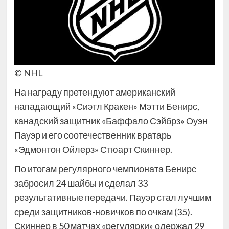
© NHL
На награду претендуют американский
нападающий «Сиэтл Кракен» Мэтти Бенирс,
канадский защитник «Баффало Сэйбрз» Оуэн
Пауэр и его соотечественник вратарь
«Эдмонтон Ойлерз» Стюарт Скиннер.
По итогам регулярного чемпионата Бенирс
забросил 24 шайбы и сделал 33
результативные передачи. Пауэр стал лучшим
среди защитников-новичков по очкам (35).
Скиннер в 50 матчах «регулярки» одержал 29