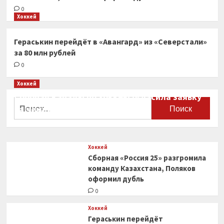
0
Хоккей
Гераськин перейдёт в «Авангард» из «Северстали»
за 80 млн рублей
0
Хоккей
Сборная Канады по хоккею огласила заявку
Найти:
на чемпионат мира
0
Хоккей
Сборная «Россия 25» разгромила
команду Казахстана, Поляков
оформил дубль
0
Хоккей
Гераськин перейдёт