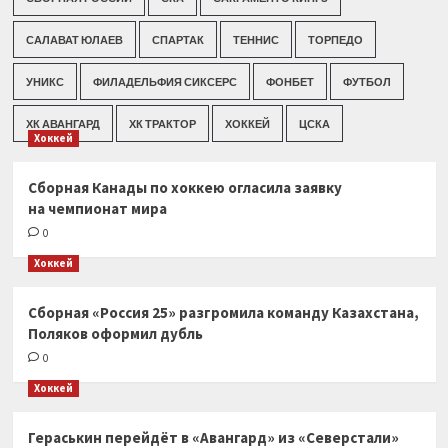
САЛАВАТ ЮЛАЕВ
СПАРТАК
ТЕННИС
ТОРПЕДО
УНИКС
ФИЛАДЕЛЬФИЯ СИКСЕРС
ФОНБЕТ
ФУТБОЛ
ХК АВАНГАРД
ХК ТРАКТОР
ХОККЕЙ
ЦСКА
Хоккей
Сборная Канады по хоккею огласила заявку
на чемпионат мира
0
Хоккей
Сборная «Россия 25» разгромила команду Казахстана,
Поляков оформил дубль
0
Хоккей
Гераськин перейдёт в «Авангард» из «Северстали»