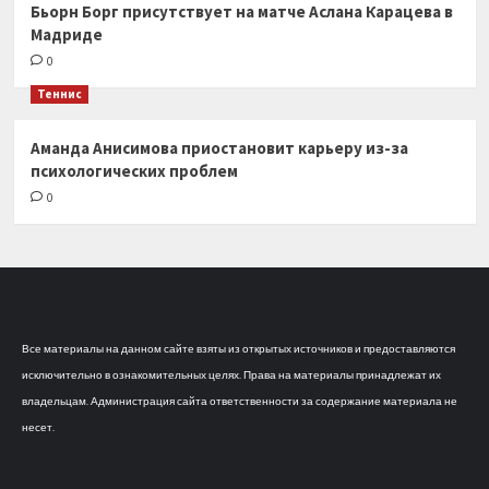
Бьорн Борг присутствует на матче Аслана Карацева в
Мадриде
0
Теннис
Аманда Анисимова приостановит карьеру из-за
психологических проблем
0
Все материалы на данном сайте взяты из открытых источников и предоставляются
исключительно в ознакомительных целях. Права на материалы принадлежат их
владельцам. Администрация сайта ответственности за содержание материала не
несет.