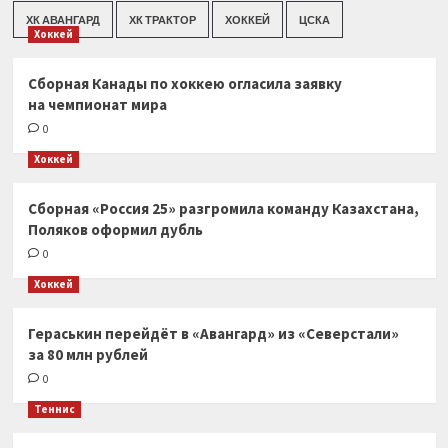
ХК АВАНГАРД
ХК ТРАКТОР
ХОККЕЙ
ЦСКА
Хоккей
Сборная Канады по хоккею огласила заявку
на чемпионат мира
0
Хоккей
Сборная «Россия 25» разгромила команду Казахстана,
Поляков оформил дубль
0
Хоккей
Гераськин перейдёт в «Авангард» из «Северстали»
за 80 млн рублей
0
Теннис