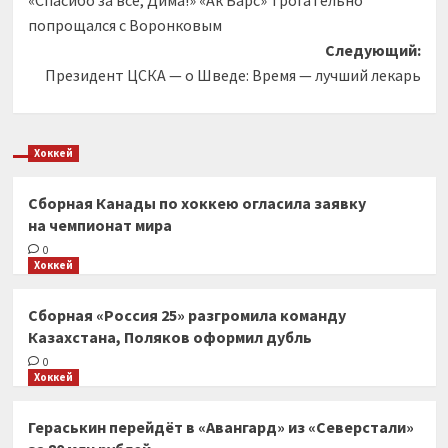
«Спасибо за всё, Дима!» «Ак Барс» трогательно
записи
попрощался с Воронковым
Следующий:
Президент ЦСКА — о Шведе: Время — лучший лекарь
Хоккей
Сборная Канады по хоккею огласила заявку
на чемпионат мира
0
Хоккей
Сборная «Россия 25» разгромила команду
Казахстана, Поляков оформил дубль
0
Хоккей
Гераськин перейдёт в «Авангард» из «Северстали»