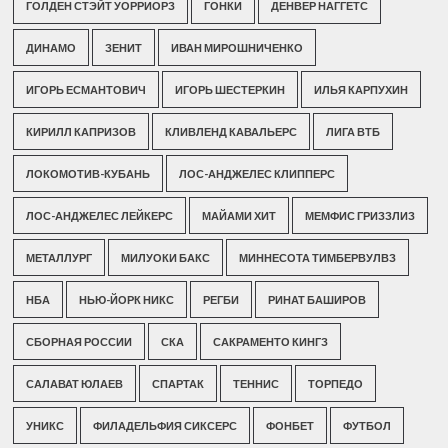
ГОЛДЕН СТЭЙТ УОРРИОРЗ
ГОНКИ
ДЕНВЕР НАГГЕТС
ДИНАМО
ЗЕНИТ
ИВАН МИРОШНИЧЕНКО
ИГОРЬ ЕСМАНТОВИЧ
ИГОРЬ ШЕСТЕРКИН
ИЛЬЯ КАРПУХИН
КИРИЛЛ КАПРИЗОВ
КЛИВЛЕНД КАВАЛЬЕРС
ЛИГА ВТБ
ЛОКОМОТИВ-КУБАНЬ
ЛОС-АНДЖЕЛЕС КЛИППЕРС
ЛОС-АНДЖЕЛЕС ЛЕЙКЕРС
МАЙАМИ ХИТ
МЕМФИС ГРИЗЗЛИЗ
МЕТАЛЛУРГ
МИЛУОКИ БАКС
МИННЕСОТА ТИМБЕРВУЛВЗ
НБА
НЬЮ-ЙОРК НИКС
РЕГБИ
РИНАТ БАШИРОВ
СБОРНАЯ РОССИИ
СКА
САКРАМЕНТО КИНГЗ
САЛАВАТ ЮЛАЕВ
СПАРТАК
ТЕННИС
ТОРПЕДО
УНИКС
ФИЛАДЕЛЬФИЯ СИКСЕРС
ФОНБЕТ
ФУТБОЛ