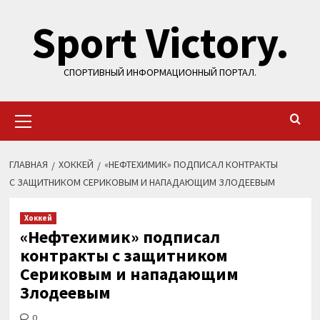
Перейти
Sport Victory.
к
содержимому
СПОРТИВНЫЙ ИНФОРМАЦИОННЫЙ ПОРТАЛ.
Основное
меню
ГЛАВНАЯ
ХОККЕЙ
«НЕФТЕХИМИК» ПОДПИСАЛ КОНТРАКТЫ
С ЗАЩИТНИКОМ СЕРИКОВЫМ И НАПАДАЮЩИМ ЗЛОДЕЕВЫМ
Хоккей
«Нефтехимик» подписал
контракты с защитником
Сериковым и нападающим
Злодеевым
0