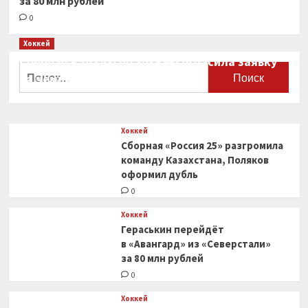
за 80 млн рублей
0
Хоккей
Сборная Канады по хоккею огласила заявку
Найти:
на чемпионат мира
0
Хоккей
Сборная «Россия 25» разгромила
команду Казахстана, Поляков
оформил дубль
0
Хоккей
Гераськин перейдёт
в «Авангард» из «Северстали»
за 80 млн рублей
0
Хоккей