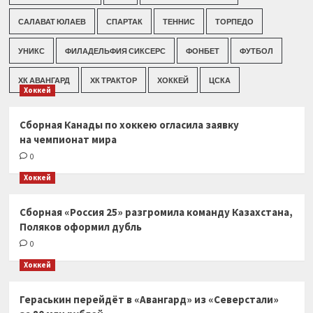
САЛАВАТ ЮЛАЕВ
СПАРТАК
ТЕННИС
ТОРПЕДО
УНИКС
ФИЛАДЕЛЬФИЯ СИКСЕРС
ФОНБЕТ
ФУТБОЛ
ХК АВАНГАРД
ХК ТРАКТОР
ХОККЕЙ
ЦСКА
Хоккей
Сборная Канады по хоккею огласила заявку
на чемпионат мира
0
Хоккей
Сборная «Россия 25» разгромила команду Казахстана,
Поляков оформил дубль
0
Хоккей
Гераськин перейдёт в «Авангард» из «Северстали»