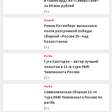
в «Авангард» из «Северстали»
за 80 млн рублей
0
Хоккей
Роман Ротенберг высказался
после разгромной победы
сборной «Россия 25» над
Казахстаном
0
Регби
Гуга Хантадзе – автор лучшей
попытки в 13-м туре PARI
Чемпионата России
0
Регби
Символическая сборная 13-го
тура PARI Чемпионата России по
регби
0