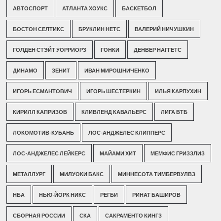
АВТОСПОРТ
АТЛАНТА ХОУКС
БАСКЕТБОЛ
БОСТОН СЕЛТИКС
БРУКЛИН НЕТС
ВАЛЕРИЙ НИЧУШКИН
ГОЛДЕН СТЭЙТ УОРРИОРЗ
ГОНКИ
ДЕНВЕР НАГГЕТС
ДИНАМО
ЗЕНИТ
ИВАН МИРОШНИЧЕНКО
ИГОРЬ ЕСМАНТОВИЧ
ИГОРЬ ШЕСТЕРКИН
ИЛЬЯ КАРПУХИН
КИРИЛЛ КАПРИЗОВ
КЛИВЛЕНД КАВАЛЬЕРС
ЛИГА ВТБ
ЛОКОМОТИВ-КУБАНЬ
ЛОС-АНДЖЕЛЕС КЛИППЕРС
ЛОС-АНДЖЕЛЕС ЛЕЙКЕРС
МАЙАМИ ХИТ
МЕМФИС ГРИЗЗЛИЗ
МЕТАЛЛУРГ
МИЛУОКИ БАКС
МИННЕСОТА ТИМБЕРВУЛВЗ
НБА
НЬЮ-ЙОРК НИКС
РЕГБИ
РИНАТ БАШИРОВ
СБОРНАЯ РОССИИ
СКА
САКРАМЕНТО КИНГЗ