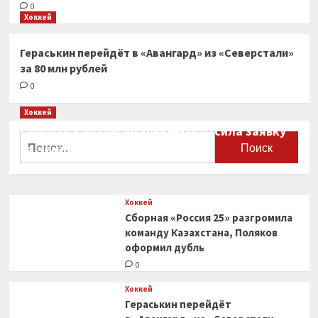
0
Хоккей
Гераськин перейдёт в «Авангард» из «Северстали»
за 80 млн рублей
0
Хоккей
Сборная Канады по хоккею огласила заявку
Найти:
на чемпионат мира
0
Хоккей
Сборная «Россия 25» разгромила
команду Казахстана, Поляков
оформил дубль
0
Хоккей
Гераськин перейдёт