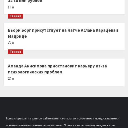
за 80 млн рублей
0
Теннис
Бьорн Борг присутствует на матче Аслана Карацева в
Мадриде
0
Теннис
Аманда Анисимова приостановит карьеру из-за
психологических проблем
0
Все материалы на данном сайте взяты из открытых источников и предоставляются
исключительно в ознакомительных целях. Права на материалы принадлежат их