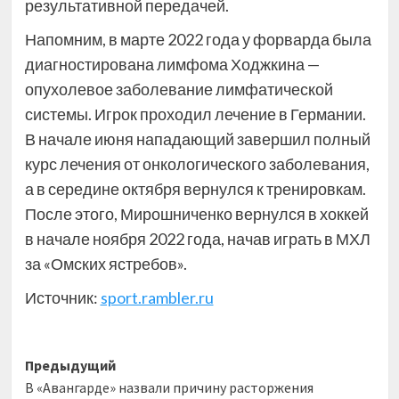
результативной передачей.
Напомним, в марте 2022 года у форварда была
диагностирована лимфома Ходжкина —
опухолевое заболевание лимфатической
системы. Игрок проходил лечение в Германии.
В начале июня нападающий завершил полный
курс лечения от онкологического заболевания,
а в середине октября вернулся к тренировкам.
После этого, Мирошниченко вернулся в хоккей
в начале ноября 2022 года, начав играть в МХЛ
за «Омских ястребов».
Источник:
sport.rambler.ru
Навигация
Предыдущий
В «Авангарде» назвали причину расторжения
записи