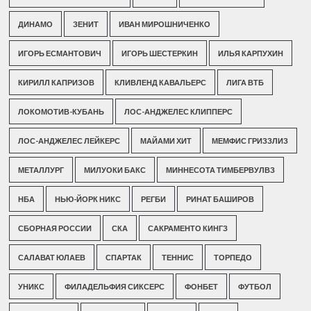
ДИНАМО
ЗЕНИТ
ИВАН МИРОШНИЧЕНКО
ИГОРЬ ЕСМАНТОВИЧ
ИГОРЬ ШЕСТЕРКИН
ИЛЬЯ КАРПУХИН
КИРИЛЛ КАПРИЗОВ
КЛИВЛЕНД КАВАЛЬЕРС
ЛИГА ВТБ
ЛОКОМОТИВ-КУБАНЬ
ЛОС-АНДЖЕЛЕС КЛИППЕРС
ЛОС-АНДЖЕЛЕС ЛЕЙКЕРС
МАЙАМИ ХИТ
МЕМФИС ГРИЗЗЛИЗ
МЕТАЛЛУРГ
МИЛУОКИ БАКС
МИННЕСОТА ТИМБЕРВУЛВЗ
НБА
НЬЮ-ЙОРК НИКС
РЕГБИ
РИНАТ БАШИРОВ
СБОРНАЯ РОССИИ
СКА
САКРАМЕНТО КИНГЗ
САЛАВАТ ЮЛАЕВ
СПАРТАК
ТЕННИС
ТОРПЕДО
УНИКС
ФИЛАДЕЛЬФИЯ СИКСЕРС
ФОНБЕТ
ФУТБОЛ