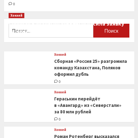
0
Хоккей
Сборная Канады по хоккею огласила заявку
Найти:
на чемпионат мира
0
Хоккей
Сборная «Россия 25» разгромила
команду Казахстана, Поляков
оформил дубль
0
Хоккей
Гераськин перейдёт
в «Авангард» из «Северстали»
за 80 млн рублей
0
Хоккей
Роман Ротенберг высказался