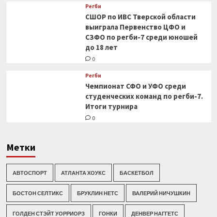
Регби
СШОР по ИВС Тверской области
выиграла Первенство ЦФО и
СЗФО по регби-7 среди юношей
до 18 лет
0
Регби
Чемпионат СФО и УФО среди
студенческих команд по регби-7.
Итоги турнира
0
Метки
АВТОСПОРТ
АТЛАНТА ХОУКС
БАСКЕТБОЛ
БОСТОН СЕЛТИКС
БРУКЛИН НЕТС
ВАЛЕРИЙ НИЧУШКИН
ГОЛДЕН СТЭЙТ УОРРИОРЗ
ГОНКИ
ДЕНВЕР НАГГЕТС