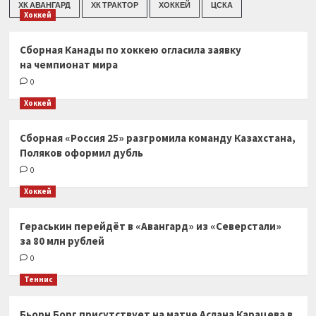
ХК АВАНГАРД
ХК ТРАКТОР
ХОККЕЙ
ЦСКА
Хоккей
Сборная Канады по хоккею огласила заявку
на чемпионат мира
0
Хоккей
Сборная «Россия 25» разгромила команду Казахстана,
Поляков оформил дубль
0
Хоккей
Гераськин перейдёт в «Авангард» из «Северстали»
за 80 млн рублей
0
Теннис
Бьорн Борг присутствует на матче Аслана Карацева в