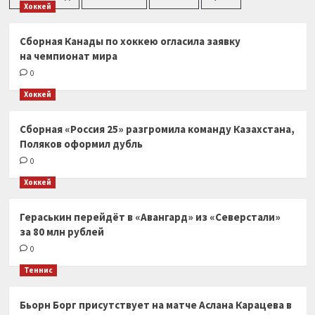
Хоккей
Сборная Канады по хоккею огласила заявку
на чемпионат мира
0
Хоккей
Сборная «Россия 25» разгромила команду Казахстана,
Поляков оформил дубль
0
Хоккей
Гераськин перейдёт в «Авангард» из «Северстали»
за 80 млн рублей
0
Теннис
Бьорн Борг присутствует на матче Аслана Карацева в