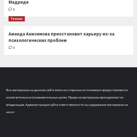
Мадриде
0
Теннис
Аманда Анисимова приостановит карьеру из-за
психологических проблем
0
Все материалы на данном сайте взяты из открытых источников и предоставляются
исключительно в ознакомительных целях. Права на материалы принадлежат их
владельцам. Администрация сайта ответственности за содержание материала не
несет.