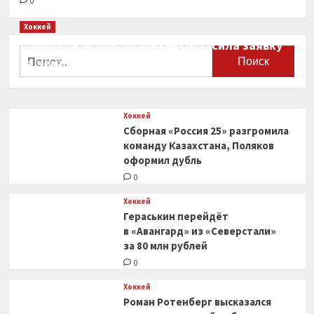
0
Хоккей
Сборная Канады по хоккею огласила заявку
Найти:
на чемпионат мира
0
Хоккей
Сборная «Россия 25» разгромила
команду Казахстана, Поляков
оформил дубль
0
Хоккей
Гераськин перейдёт
в «Авангард» из «Северстали»
за 80 млн рублей
0
Хоккей
Роман Ротенберг высказался