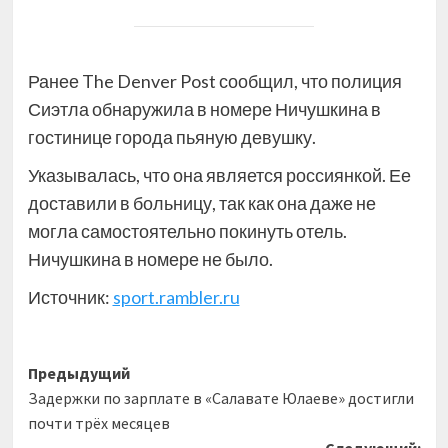
Ранее The Denver Post сообщил, что полиция
Сиэтла обнаружила в номере Ничушкина в
гостинице города пьяную девушку.
Указывалась, что она является россиянкой. Ее
доставили в больницу, так как она даже не
могла самостоятельно покинуть отель.
Ничушкина в номере не было.
Источник:
sport.rambler.ru
Навигация
Предыдущий
Задержки по зарплате в «Салавате Юлаеве» достигли
записи
почти трёх месяцев
Следующий: