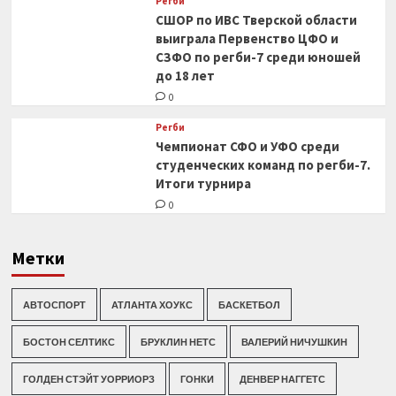
Регби
СШОР по ИВС Тверской области
выиграла Первенство ЦФО и
СЗФО по регби-7 среди юношей
до 18 лет
0
Регби
Чемпионат СФО и УФО среди
студенческих команд по регби-7.
Итоги турнира
0
Метки
АВТОСПОРТ
АТЛАНТА ХОУКС
БАСКЕТБОЛ
БОСТОН СЕЛТИКС
БРУКЛИН НЕТС
ВАЛЕРИЙ НИЧУШКИН
ГОЛДЕН СТЭЙТ УОРРИОРЗ
ГОНКИ
ДЕНВЕР НАГГЕТС