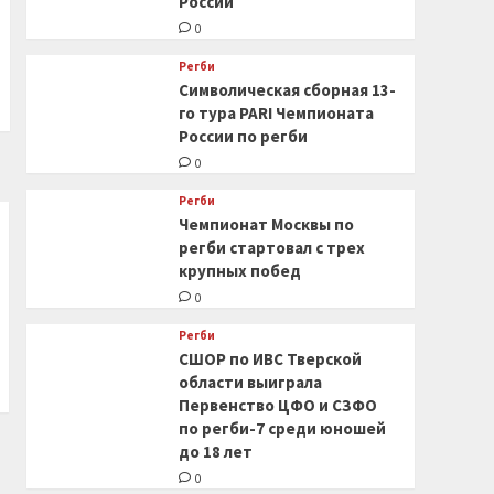
России
0
Регби
Символическая сборная 13-
го тура PARI Чемпионата
России по регби
0
Регби
Чемпионат Москвы по
регби стартовал с трех
крупных побед
0
Регби
СШОР по ИВС Тверской
области выиграла
Первенство ЦФО и СЗФО
по регби-7 среди юношей
до 18 лет
0