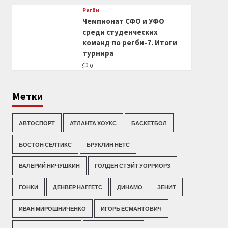
Регби
Чемпионат СФО и УФО
среди студенческих
команд по регби-7. Итоги
турнира
0
Метки
АВТОСПОРТ
АТЛАНТА ХОУКС
БАСКЕТБОЛ
БОСТОН СЕЛТИКС
БРУКЛИН НЕТС
ВАЛЕРИЙ НИЧУШКИН
ГОЛДЕН СТЭЙТ УОРРИОРЗ
ГОНКИ
ДЕНВЕР НАГГЕТС
ДИНАМО
ЗЕНИТ
ИВАН МИРОШНИЧЕНКО
ИГОРЬ ЕСМАНТОВИЧ