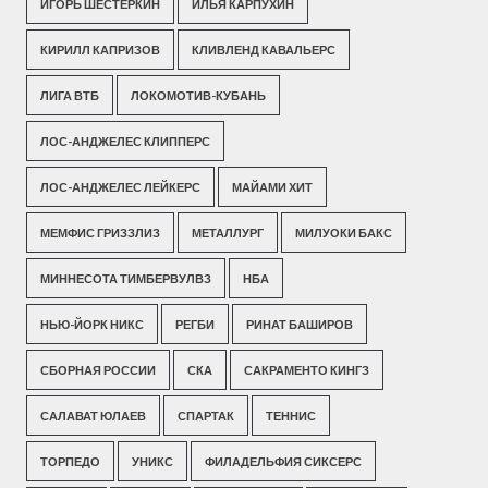
ИГОРЬ ШЕСТЕРКИН
ИЛЬЯ КАРПУХИН
КИРИЛЛ КАПРИЗОВ
КЛИВЛЕНД КАВАЛЬЕРС
ЛИГА ВТБ
ЛОКОМОТИВ-КУБАНЬ
ЛОС-АНДЖЕЛЕС КЛИППЕРС
ЛОС-АНДЖЕЛЕС ЛЕЙКЕРС
МАЙАМИ ХИТ
МЕМФИС ГРИЗЗЛИЗ
МЕТАЛЛУРГ
МИЛУОКИ БАКС
МИННЕСОТА ТИМБЕРВУЛВЗ
НБА
НЬЮ-ЙОРК НИКС
РЕГБИ
РИНАТ БАШИРОВ
СБОРНАЯ РОССИИ
СКА
САКРАМЕНТО КИНГЗ
САЛАВАТ ЮЛАЕВ
СПАРТАК
ТЕННИС
ТОРПЕДО
УНИКС
ФИЛАДЕЛЬФИЯ СИКСЕРС