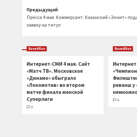
Навигация
Предыдущий
Пресса 4 мая. Коммерсант. Казанский «Зенит» под
записи
заявку на титул
Волейбол
Волейбол
Интернет-СМИ 4 мая. Сайт
Интернет
«Матч ТВ». Московское
«Чемпион
«Динамо» обыграло
Филиштин
«Локомотив» во втором
реванш у
матче финала женской
немножко
Суперлиги
0
0