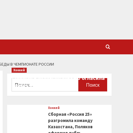
ОБЕДЫ В ЧЕМПИОНАТЕ РОССИИ
Хоккей
Сборная Канады по хоккею огласила
Найти:
заявку на чемпионат мира
0
Хоккей
Сборная «Россия 25»
разгромила команду
Казахстана, Поляков
оформил дубль