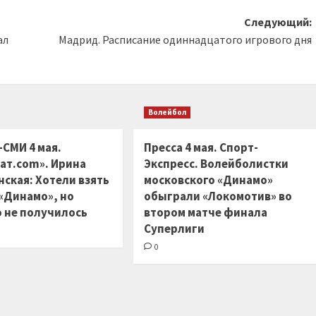
Следующий:
ал
Мадрид. Расписание одиннадцатого игрового дня
Волейбол
-СМИ 4 мая.
Пресса 4 мая. Спорт-
ат.com». Ирина
Экспресс. Волейболистки
ская: Хотели взять
московского «Динамо»
 «Динамо», но
обыграли «Локомотив» во
 не получилось
втором матче финала
Суперлиги
0