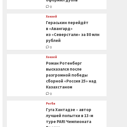
0
Хоккей
Гераськин перейдёт
в «Авангард»
из «Северстали» за 80 млн
рублей
0
Хоккей
Роман Ротенберг
высказался после
разгромной победы
сборной «Россия 25» над
Казахстаном
0
Регби
Гуга Хантадзе – автор
лучшей попытки в 13-м
туре PARI Чемпионата