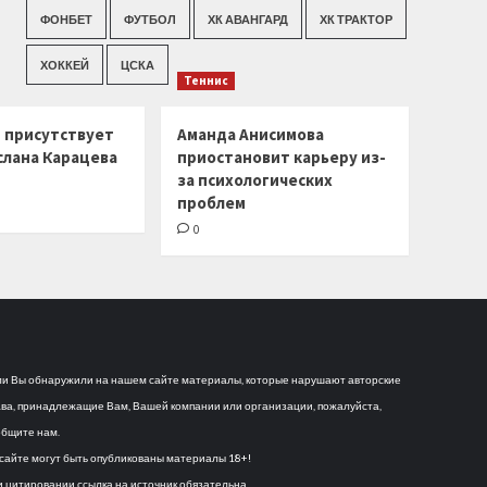
ФОНБЕТ
ФУТБОЛ
ХК АВАНГАРД
ХК ТРАКТОР
ХОККЕЙ
ЦСКА
Теннис
г присутствует
Аманда Анисимова
слана Карацева
приостановит карьеру из-
за психологических
проблем
0
и Вы обнаружили на нашем сайте материалы, которые нарушают авторские
ва, принадлежащие Вам, Вашей компании или организации, пожалуйста,
бщите нам.
сайте могут быть опубликованы материалы 18+!
 цитировании ссылка на источник обязательна.