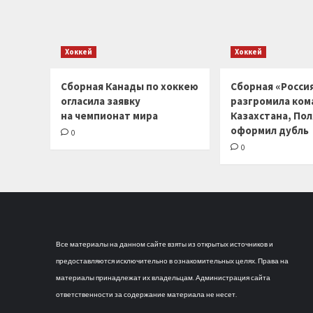
Хоккей
Хоккей
Сборная Канады по хоккею
Сборная «Россия
огласила заявку
разгромила ком
на чемпионат мира
Казахстана, По
оформил дубль
0
0
Все материалы на данном сайте взяты из открытых источников и
предоставляются исключительно в ознакомительных целях. Права на
материалы принадлежат их владельцам. Администрация сайта
ответственности за содержание материала не несет.