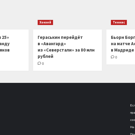
Хоккей
Теннис
 25»
Гераськин перейдёт
Бьорн Бор
анду
в «Авангард»
на матче А
ляков
из «Северстали» за 80 млн
в Мадриде
рублей
0
0
Есл
пра
соо
На 
При