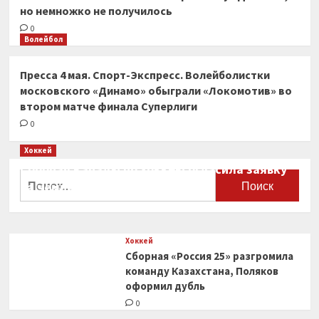
но немножко не получилось
0
Волейбол
Пресса 4 мая. Спорт-Экспресс. Волейболистки
московского «Динамо» обыграли «Локомотив» во
втором матче финала Суперлиги
0
Хоккей
Сборная Канады по хоккею огласила заявку
Найти:
на чемпионат мира
0
Хоккей
Сборная «Россия 25» разгромила
команду Казахстана, Поляков
оформил дубль
0