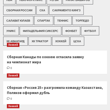
СБОРНАЯ РОССИИ
СКА
САКРАМЕНТО КИНГЗ
САЛАВАТ ЮЛАЕВ
СПАРТАК
ТЕННИС
ТОРПЕДО
УНИКС
ФИЛАДЕЛЬФИЯ СИКСЕРС
ФОНБЕТ
ФУТБОЛ
ХК АВАНГАРД
ХК ТРАКТОР
ХОККЕЙ
ЦСКА
Хоккей
Сборная Канады по хоккею огласила заявку
на чемпионат мира
0
Хоккей
Сборная «Россия 25» разгромила команду Казахстана,
Поляков оформил дубль
0
Хоккей