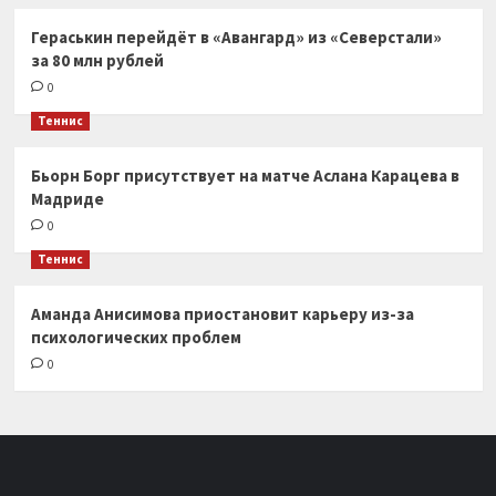
Гераськин перейдёт в «Авангард» из «Северстали»
за 80 млн рублей
0
Теннис
Бьорн Борг присутствует на матче Аслана Карацева в
Мадриде
0
Теннис
Аманда Анисимова приостановит карьеру из-за
психологических проблем
0