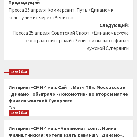
Навигация
Предыдущий
Пресса 25 апреля. Коммерсант. Путь «Динамо» к
записи
золоту лежит через «Зениты»
Следующий:
Пресса 25 апреля. Советский Спорт. «Динамо» всухую
обыграло питерский «Зенит» и вышло в финал
мужской Суперлиги
Волейбол
Интернет-СМИ 4 мая. Сайт «Матч ТВ». Московское
«Динамо» обыграло «Локомотив» во втором матче
финала женской Суперлиги
0
Волейбол
Интернет-СМИ 4 мая. «Чемпионат.com». Ирина
Филиштинская: Хотели взять реванш у «Динамо»,