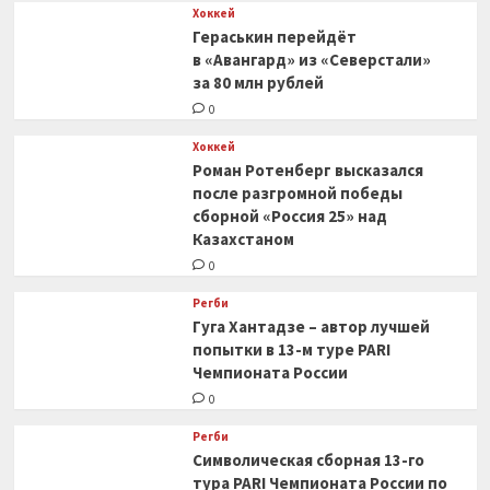
Хоккей
Гераськин перейдёт
в «Авангард» из «Северстали»
за 80 млн рублей
0
Хоккей
Роман Ротенберг высказался
после разгромной победы
сборной «Россия 25» над
Казахстаном
0
Регби
Гуга Хантадзе – автор лучшей
попытки в 13-м туре PARI
Чемпионата России
0
Регби
Символическая сборная 13-го
тура PARI Чемпионата России по