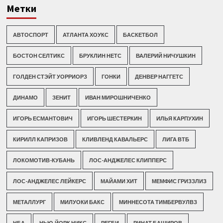
Метки
АВТОСПОРТ
АТЛАНТА ХОУКС
БАСКЕТБОЛ
БОСТОН СЕЛТИКС
БРУКЛИН НЕТС
ВАЛЕРИЙ НИЧУШКИН
ГОЛДЕН СТЭЙТ УОРРИОРЗ
ГОНКИ
ДЕНВЕР НАГГЕТС
ДИНАМО
ЗЕНИТ
ИВАН МИРОШНИЧЕНКО
ИГОРЬ ЕСМАНТОВИЧ
ИГОРЬ ШЕСТЕРКИН
ИЛЬЯ КАРПУХИН
КИРИЛЛ КАПРИЗОВ
КЛИВЛЕНД КАВАЛЬЕРС
ЛИГА ВТБ
ЛОКОМОТИВ-КУБАНЬ
ЛОС-АНДЖЕЛЕС КЛИППЕРС
ЛОС-АНДЖЕЛЕС ЛЕЙКЕРС
МАЙАМИ ХИТ
МЕМФИС ГРИЗЗЛИЗ
МЕТАЛЛУРГ
МИЛУОКИ БАКС
МИННЕСОТА ТИМБЕРВУЛВЗ
НБА
НЬЮ-ЙОРК НИКС
РЕГБИ
РИНАТ БАШИРОВ