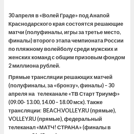
30 апреля в «Волей Граде» под Анапой
Краснодарского края состоятся решающие
матчи (полуфиналы, игры за третье место,
финалы) второго этапа чемпионата России
по пляжному волейболу среди мужских и
женских команд с общим призовым фондом
2 миллиона рублей.
Прямые
трансляции решающих матчей
(полуфиналы, за «бронзу», финалы) – 30
апреля на телеканале «ТВ Старт Триумф»
(09.00- 13.00, 14.00 – 18.00 мск). Также
трансляции:
BEACH
.
VOLLEY
.
RU
(прямые),
VOLLEY
.
RU
(прямые), федеральный
телеканал «МАТЧ! СТРАНА» (финалы в