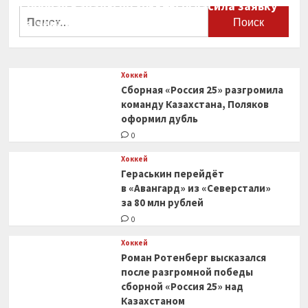
Сборная Канады по хоккею огласила заявку
Найти:
на чемпионат мира
0
Хоккей
Сборная «Россия 25» разгромила
команду Казахстана, Поляков
оформил дубль
0
Хоккей
Гераськин перейдёт
в «Авангард» из «Северстали»
за 80 млн рублей
0
Хоккей
Роман Ротенберг высказался
после разгромной победы
сборной «Россия 25» над
Казахстаном