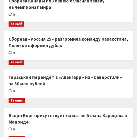
Сборная Канады по хоккею огласила заявку
на чемпионат мира
0
Хоккей
Сборная «Россия 25» разгромила команду Казахстана,
Поляков оформил дубль
0
Хоккей
Гераськин перейдёт в «Авангард» из «Северстали»
за 80 млн рублей
0
Теннис
Бьорн Борг присутствует на матче Аслана Карацева в
Мадриде
0