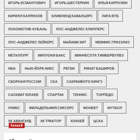
ИГОРЬ ЕСМАНТОВИЧ
ИГОРЬ ШЕСТЕРКИН
ИЛЬЯ КАРПУХИН
КИРИЛЛ КАПРИЗОВ
КЛИВЛЕНД КАВАЛЬЕРС
ЛИГА ВТБ
ЛОКОМОТИВ-КУБАНЬ
ЛОС-АНДЖЕЛЕС КЛИППЕРС
ЛОС-АНДЖЕЛЕС ЛЕЙКЕРС
МАЙАМИ ХИТ
МЕМФИС ГРИЗЗЛИЗ
МЕТАЛЛУРГ
МИЛУОКИ БАКС
МИННЕСОТА ТИМБЕРВУЛВЗ
НБА
НЬЮ-ЙОРК НИКС
РЕГБИ
РИНАТ БАШИРОВ
СБОРНАЯ РОССИИ
СКА
САКРАМЕНТО КИНГЗ
САЛАВАТ ЮЛАЕВ
СПАРТАК
ТЕННИС
ТОРПЕДО
УНИКС
ФИЛАДЕЛЬФИЯ СИКСЕРС
ФОНБЕТ
ФУТБОЛ
ХК АВАНГАРД
ХК ТРАКТОР
ХОККЕЙ
ЦСКА
Хоккей