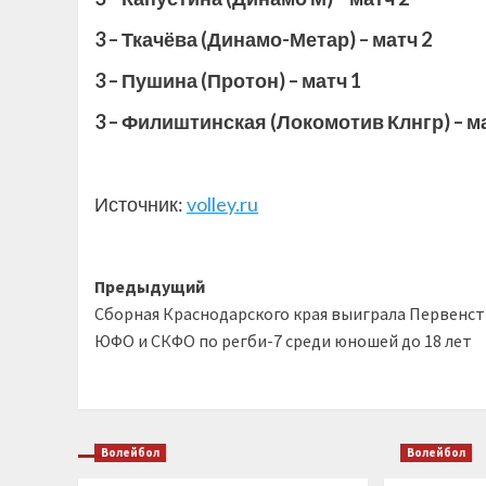
3 – Ткачёва (Динамо-Метар) – матч 2
3 – Пушина (Протон) – матч 1
3 – Филиштинская (Локомотив Клнгр) – м
Источник:
volley.ru
Навигация
Предыдущий
Сборная Краснодарского края выиграла Первенс
записи
ЮФО и СКФО по регби-7 среди юношей до 18 лет
Волейбол
Волейбол