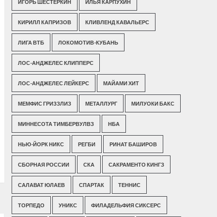
ИГОРЬ ШЕСТЕРКИН
ИЛЬЯ КАРПУХИН
КИРИЛЛ КАПРИЗОВ
КЛИВЛЕНД КАВАЛЬЕРС
ЛИГА ВТБ
ЛОКОМОТИВ-КУБАНЬ
ЛОС-АНДЖЕЛЕС КЛИППЕРС
ЛОС-АНДЖЕЛЕС ЛЕЙКЕРС
МАЙАМИ ХИТ
МЕМФИС ГРИЗЗЛИЗ
МЕТАЛЛУРГ
МИЛУОКИ БАКС
МИННЕСОТА ТИМБЕРВУЛВЗ
НБА
НЬЮ-ЙОРК НИКС
РЕГБИ
РИНАТ БАШИРОВ
СБОРНАЯ РОССИИ
СКА
САКРАМЕНТО КИНГЗ
САЛАВАТ ЮЛАЕВ
СПАРТАК
ТЕННИС
ТОРПЕДО
УНИКС
ФИЛАДЕЛЬФИЯ СИКСЕРС