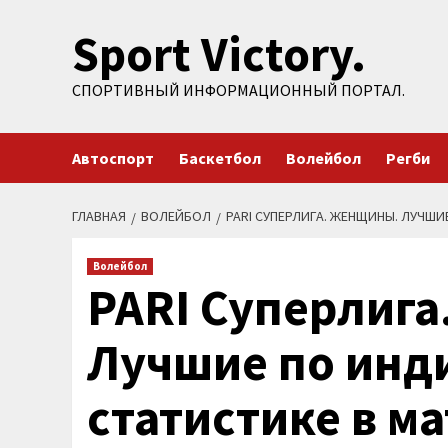
Перейти
Sport Victory.
к
содержимому
СПОРТИВНЫЙ ИНФОРМАЦИОННЫЙ ПОРТАЛ.
Автоспорт
Баскетбол
Волейбол
Регби
ГЛАВНАЯ
ВОЛЕЙБОЛ
PARI СУПЕРЛИГА. ЖЕНЩИНЫ. ЛУЧШ
Волейбол
PARI Суперлиг
Лучшие по инд
статистике в м