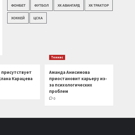
ФОНБЕТ
ФУТБОЛ
ХК АВАНГАРД
ХК ТРАКТОР
ХОККЕЙ
ЦСКА
Теннис
г присутствует
Аманда Анисимова
слана Карацева
приостановит карьеру из-
за психологических
проблем
0