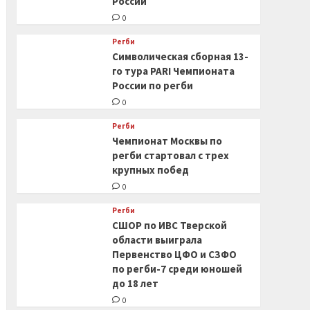
России
0
Регби
Символическая сборная 13-
го тура PARI Чемпионата
России по регби
0
Регби
Чемпионат Москвы по
регби стартовал с трех
крупных побед
0
Регби
СШОР по ИВС Тверской
области выиграла
Первенство ЦФО и СЗФО
по регби-7 среди юношей
до 18 лет
0