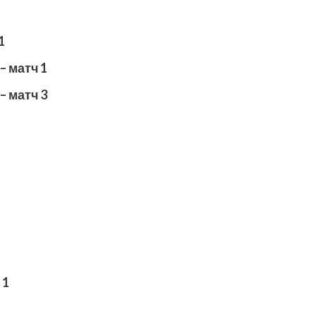
1
 – матч 1
 – матч 3
ч
1