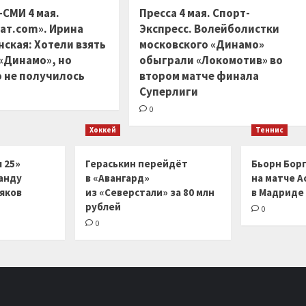
-СМИ 4 мая.
Пресса 4 мая. Спорт-
ат.com». Ирина
Экспресс. Волейболистки
ская: Хотели взять
московского «Динамо»
 «Динамо», но
обыграли «Локомотив» во
 не получилось
втором матче финала
Суперлиги
0
Хоккей
Теннис
 25»
Гераськин перейдёт
Бьорн Бор
анду
в «Авангард»
на матче А
ляков
из «Северстали» за 80 млн
в Мадриде
рублей
0
0