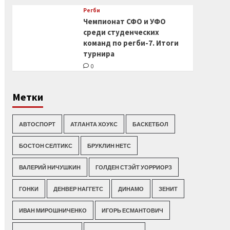
Регби
Чемпионат СФО и УФО
среди студенческих
команд по регби-7. Итоги
турнира
0
Метки
АВТОСПОРТ
АТЛАНТА ХОУКС
БАСКЕТБОЛ
БОСТОН СЕЛТИКС
БРУКЛИН НЕТС
ВАЛЕРИЙ НИЧУШКИН
ГОЛДЕН СТЭЙТ УОРРИОРЗ
ГОНКИ
ДЕНВЕР НАГГЕТС
ДИНАМО
ЗЕНИТ
ИВАН МИРОШНИЧЕНКО
ИГОРЬ ЕСМАНТОВИЧ