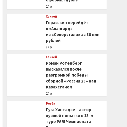
0
Хоккей
Гераськин перейдёт
в «Авангард»
из «Северстали» за 80 млн
рублей
0
Хоккей
Роман Ротенберг
высказался после
разгромной победы
сборной «Россия 25» над
Казахстаном
0
Регби
Гуга Хантадзе – автор
лучшей попытки в 13-м
туре PARI Чемпионата