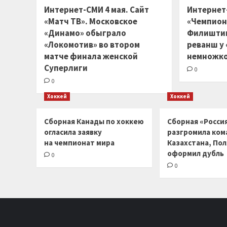
Интернет-СМИ 4 мая. Сайт
Интернет
«Матч ТВ». Московское
«Чемпион
«Динамо» обыграло
Филиштин
«Локомотив» во втором
реванш у
матче финала женской
немножко
Суперлиги
0
0
Хоккей
Хоккей
Сборная Канады по хоккею
Сборная «Россия
огласила заявку
разгромила ком
на чемпионат мира
Казахстана, По
оформил дубль
0
0