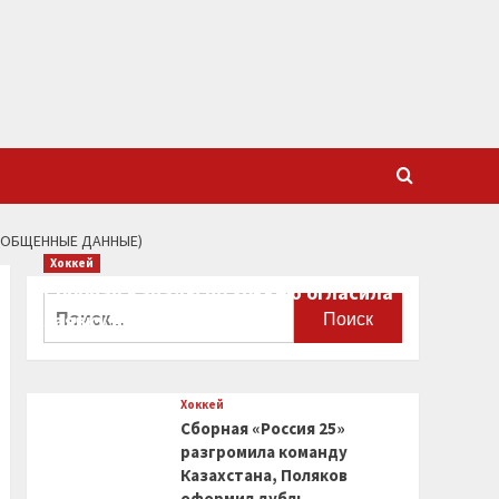
ОБОБЩЕННЫЕ ДАННЫЕ)
Хоккей
Сборная Канады по хоккею огласила
Найти:
заявку на чемпионат мира
0
Хоккей
Сборная «Россия 25»
разгромила команду
Казахстана, Поляков
оформил дубль