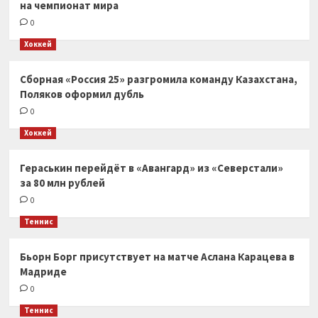
на чемпионат мира
0
Хоккей
Сборная «Россия 25» разгромила команду Казахстана,
Поляков оформил дубль
0
Хоккей
Гераськин перейдёт в «Авангард» из «Северстали»
за 80 млн рублей
0
Теннис
Бьорн Борг присутствует на матче Аслана Карацева в
Мадриде
0
Теннис