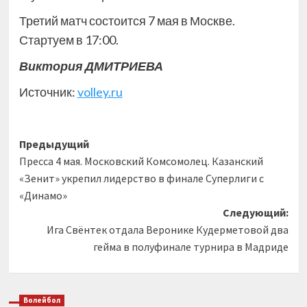
Третий матч состоится 7 мая в Москве.
Стартуем в 17:00.
Виктория ДМИТРИЕВА
Источник:
volley.ru
Навигация
Предыдущий
Пресса 4 мая. Московский Комсомолец. Казанский
записи
«Зенит» укрепил лидерство в финале Суперлиги с
«Динамо»
Следующий:
Ига Свёнтек отдала Веронике Кудерметовой два
гейма в полуфинале турнира в Мадриде
Волейбол