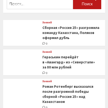
Найти:
на чемпионат мира
0
Хоккей
Сборная «Россия 25» разгромила
команду Казахстана, Поляков
оформил дубль
0
Хоккей
Гераськин перейдёт
в «Авангард» из «Северстали»
за 80 млн рублей
0
Хоккей
Роман Ротенберг высказался
после разгромной победы
сборной «Россия 25» над
Казахстаном
0