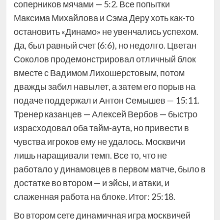
соперников мячами — 5:2. Все попытки
Максима Михайлова и Сэма Деру хоть как-то
остановить «Динамо» не увенчались успехом.
Да, был равный счет (6:6), но недолго. Цветан
Соколов продемонстрировал отличный блок
вместе с Вадимом Лихошерстовым, потом
дважды забил навылет, а затем его порыв на
подаче поддержал и Антон Семышев — 15:11.
Тренер казанцев — Алексей Вербов — быстро
израсходовал оба тайм-аута, но привести в
чувства игроков ему не удалось. Москвичи
лишь наращивали темп. Все то, что не
работало у динамовцев в первом матче, было в
достатке во втором — и эйсы, и атаки, и
слаженная работа на блоке. Итог: 25:18.
Во втором сете динамичная игра москвичей