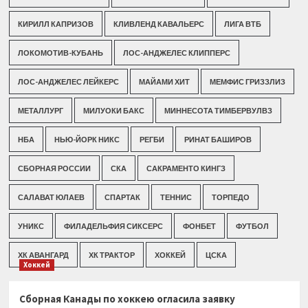
КИРИЛЛ КАПРИЗОВ
КЛИВЛЕНД КАВАЛЬЕРС
ЛИГА ВТБ
ЛОКОМОТИВ-КУБАНЬ
ЛОС-АНДЖЕЛЕС КЛИППЕРС
ЛОС-АНДЖЕЛЕС ЛЕЙКЕРС
МАЙАМИ ХИТ
МЕМФИС ГРИЗЗЛИЗ
МЕТАЛЛУРГ
МИЛУОКИ БАКС
МИННЕСОТА ТИМБЕРВУЛВЗ
НБА
НЬЮ-ЙОРК НИКС
РЕГБИ
РИНАТ БАШИРОВ
СБОРНАЯ РОССИИ
СКА
САКРАМЕНТО КИНГЗ
САЛАВАТ ЮЛАЕВ
СПАРТАК
ТЕННИС
ТОРПЕДО
УНИКС
ФИЛАДЕЛЬФИЯ СИКСЕРС
ФОНБЕТ
ФУТБОЛ
ХК АВАНГАРД
ХК ТРАКТОР
ХОККЕЙ
ЦСКА
Хоккей
Сборная Канады по хоккею огласила заявку