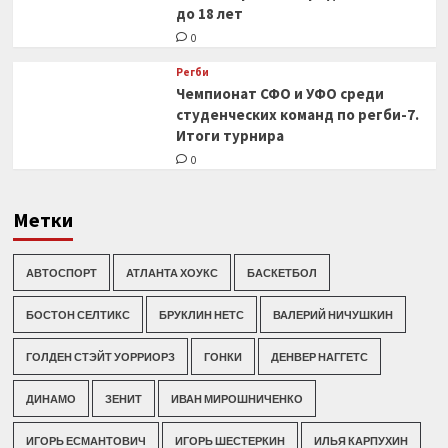
до 18 лет
0
Регби
Чемпионат СФО и УФО среди
студенческих команд по регби-7.
Итоги турнира
0
Метки
АВТОСПОРТ
АТЛАНТА ХОУКС
БАСКЕТБОЛ
БОСТОН СЕЛТИКС
БРУКЛИН НЕТС
ВАЛЕРИЙ НИЧУШКИН
ГОЛДЕН СТЭЙТ УОРРИОРЗ
ГОНКИ
ДЕНВЕР НАГГЕТС
ДИНАМО
ЗЕНИТ
ИВАН МИРОШНИЧЕНКО
ИГОРЬ ЕСМАНТОВИЧ
ИГОРЬ ШЕСТЕРКИН
ИЛЬЯ КАРПУХИН