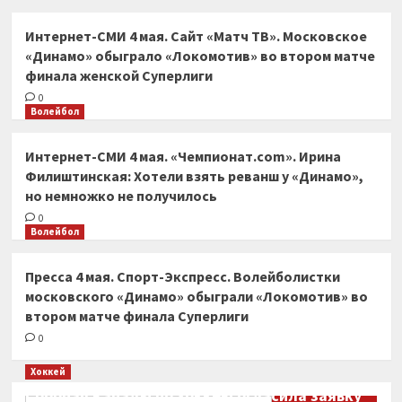
Интернет-СМИ 4 мая. Сайт «Матч ТВ». Московское
«Динамо» обыграло «Локомотив» во втором матче
финала женской Суперлиги
0
Волейбол
Интернет-СМИ 4 мая. «Чемпионат.com». Ирина
Филиштинская: Хотели взять реванш у «Динамо»,
но немножко не получилось
0
Волейбол
Пресса 4 мая. Спорт-Экспресс. Волейболистки
московского «Динамо» обыграли «Локомотив» во
втором матче финала Суперлиги
0
Хоккей
Сборная Канады по хоккею огласила заявку