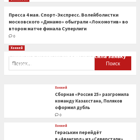
Пресса 4 мая. Спорт-Экспресс. Волейболистки
московского «Динамо» обыграли «Локомотив» во
втором матче финала Суперлиги
0
Хоккей
Сборная Канады по хоккею огласила заявку
Найти:
на чемпионат мира
0
Хоккей
Сборная «Россия 25» разгромила
команду Казахстана, Поляков
оформил дубль
0
Хоккей
Гераськин перейдёт
в «Авангард» из «Северстали»