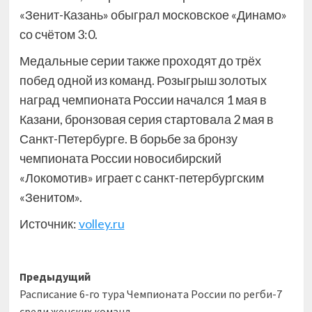
«Зенит-Казань» обыграл московское «Динамо»
со счётом 3:0.
Медальные серии также проходят до трёх
побед одной из команд. Розыгрыш золотых
наград чемпионата России начался 1 мая в
Казани, бронзовая серия стартовала 2 мая в
Санкт-Петербурге. В борьбе за бронзу
чемпионата России новосибирский
«Локомотив» играет с санкт-петербургским
«Зенитом».
Источник:
volley.ru
Навигация
Предыдущий
Расписание 6-го тура Чемпионата России по регби-7
записи
среди женских команд