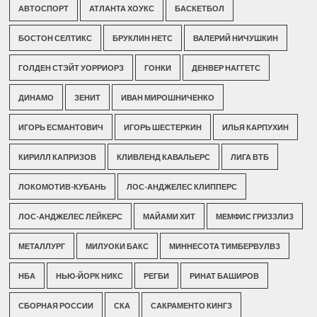
АВТОСПОРТ
АТЛАНТА ХОУКС
БАСКЕТБОЛ
БОСТОН СЕЛТИКС
БРУКЛИН НЕТС
ВАЛЕРИЙ НИЧУШКИН
ГОЛДЕН СТЭЙТ УОРРИОРЗ
ГОНКИ
ДЕНВЕР НАГГЕТС
ДИНАМО
ЗЕНИТ
ИВАН МИРОШНИЧЕНКО
ИГОРЬ ЕСМАНТОВИЧ
ИГОРЬ ШЕСТЕРКИН
ИЛЬЯ КАРПУХИН
КИРИЛЛ КАПРИЗОВ
КЛИВЛЕНД КАВАЛЬЕРС
ЛИГА ВТБ
ЛОКОМОТИВ-КУБАНЬ
ЛОС-АНДЖЕЛЕС КЛИППЕРС
ЛОС-АНДЖЕЛЕС ЛЕЙКЕРС
МАЙАМИ ХИТ
МЕМФИС ГРИЗЗЛИЗ
МЕТАЛЛУРГ
МИЛУОКИ БАКС
МИННЕСОТА ТИМБЕРВУЛВЗ
НБА
НЬЮ-ЙОРК НИКС
РЕГБИ
РИНАТ БАШИРОВ
СБОРНАЯ РОССИИ
СКА
САКРАМЕНТО КИНГЗ