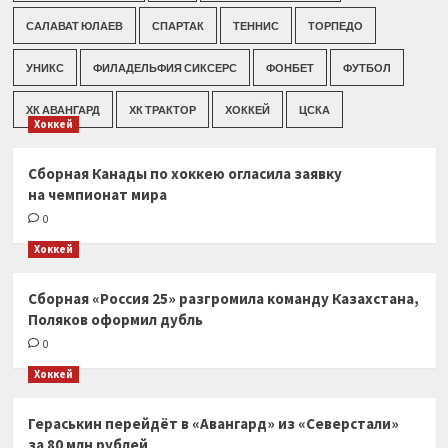
САЛАВАТ ЮЛАЕВ
СПАРТАК
ТЕННИС
ТОРПЕДО
УНИКС
ФИЛАДЕЛЬФИЯ СИКСЕРС
ФОНБЕТ
ФУТБОЛ
ХК АВАНГАРД
ХК ТРАКТОР
ХОККЕЙ
ЦСКА
Хоккей
Сборная Канады по хоккею огласила заявку
на чемпионат мира
0
Хоккей
Сборная «Россия 25» разгромила команду Казахстана,
Поляков оформил дубль
0
Хоккей
Гераськин перейдёт в «Авангард» из «Северстали»
за 80 млн рублей