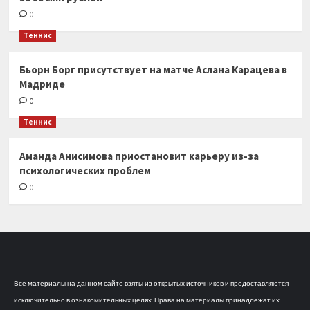
0
Теннис
Бьорн Борг присутствует на матче Аслана Карацева в
Мадриде
0
Теннис
Аманда Анисимова приостановит карьеру из-за
психологических проблем
0
Все материалы на данном сайте взяты из открытых источников и предоставляются
исключительно в ознакомительных целях. Права на материалы принадлежат их