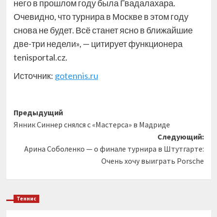
него в прошлом году была Гвадалахара.
Очевидно, что турнира в Москве в этом году
снова не будет. Всё станет ясно в ближайшие
две-три недели», — цитирует функционера
tenisportal.cz.
Источник:
gotennis.ru
Навигация
Предыдущий
Янник Синнер снялся с «Мастерса» в Мадриде
записи
Следующий:
Арина Соболенко — о финале турнира в Штутгарте:
Очень хочу выиграть Porsche
Теннис