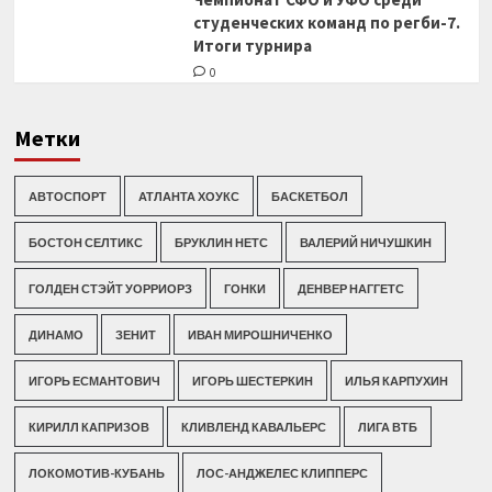
студенческих команд по регби-7.
Итоги турнира
0
Метки
АВТОСПОРТ
АТЛАНТА ХОУКС
БАСКЕТБОЛ
БОСТОН СЕЛТИКС
БРУКЛИН НЕТС
ВАЛЕРИЙ НИЧУШКИН
ГОЛДЕН СТЭЙТ УОРРИОРЗ
ГОНКИ
ДЕНВЕР НАГГЕТС
ДИНАМО
ЗЕНИТ
ИВАН МИРОШНИЧЕНКО
ИГОРЬ ЕСМАНТОВИЧ
ИГОРЬ ШЕСТЕРКИН
ИЛЬЯ КАРПУХИН
КИРИЛЛ КАПРИЗОВ
КЛИВЛЕНД КАВАЛЬЕРС
ЛИГА ВТБ
ЛОКОМОТИВ-КУБАНЬ
ЛОС-АНДЖЕЛЕС КЛИППЕРС