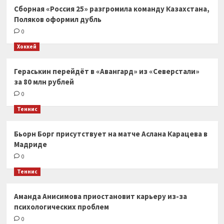
Сборная «Россия 25» разгромила команду Казахстана,
Поляков оформил дубль
0
Хоккей
Гераськин перейдёт в «Авангард» из «Северстали»
за 80 млн рублей
0
Теннис
Бьорн Борг присутствует на матче Аслана Карацева в
Мадриде
0
Теннис
Аманда Анисимова приостановит карьеру из-за
психологических проблем
0