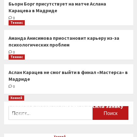
Бьорн Борг присутствует на матче Аслана
Карацева в Мадриде
0
Теннис
Аманда Анисимова приостановит карьеру из-за
психологических проблем
0
Теннис
Аслан Карацев не смог выйти в финал «Мастерса» в
Мадриде
0
Хоккей
Сборная Канады по хоккею огласила заявку
Найти:
на чемпионат мира
0
Хоккей