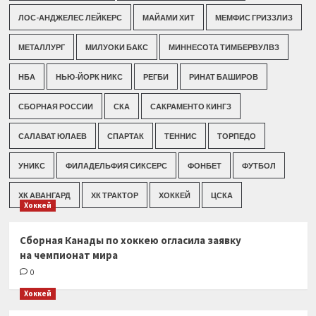
ЛОС-АНДЖЕЛЕС ЛЕЙКЕРС
МАЙАМИ ХИТ
МЕМФИС ГРИЗЗЛИЗ
МЕТАЛЛУРГ
МИЛУОКИ БАКС
МИННЕСОТА ТИМБЕРВУЛВЗ
НБА
НЬЮ-ЙОРК НИКС
РЕГБИ
РИНАТ БАШИРОВ
СБОРНАЯ РОССИИ
СКА
САКРАМЕНТО КИНГЗ
САЛАВАТ ЮЛАЕВ
СПАРТАК
ТЕННИС
ТОРПЕДО
УНИКС
ФИЛАДЕЛЬФИЯ СИКСЕРС
ФОНБЕТ
ФУТБОЛ
ХК АВАНГАРД
ХК ТРАКТОР
ХОККЕЙ
ЦСКА
Хоккей
Сборная Канады по хоккею огласила заявку
на чемпионат мира
0
Хоккей