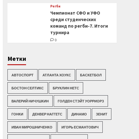
Регби
Чемпионат СФО и УФО
среди студенческих
команд по регби-7. Итоги
турнира
0
Метки
АВТОСПОРТ
АТЛАНТА ХОУКС
БАСКЕТБОЛ
БОСТОН СЕЛТИКС
БРУКЛИН НЕТС
ВАЛЕРИЙ НИЧУШКИН
ГОЛДЕН СТЭЙТ УОРРИОРЗ
ГОНКИ
ДЕНВЕР НАГГЕТС
ДИНАМО
ЗЕНИТ
ИВАН МИРОШНИЧЕНКО
ИГОРЬ ЕСМАНТОВИЧ