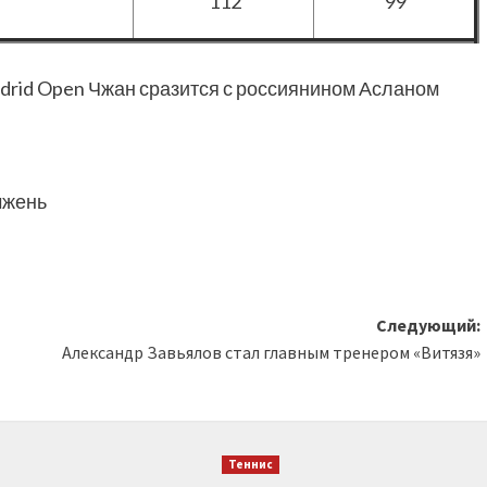
112
99
rid Open Чжан сразится с россиянином Асланом
чжень
Следующий:
Александр Завьялов стал главным тренером «Витязя»
Теннис