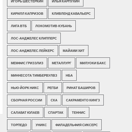
ИГОРЬ ШЕСТЕРКИН
ИЛЬЯ КАРПУХИН
КИРИЛЛ КАПРИЗОВ
КЛИВЛЕНД КАВАЛЬЕРС
ЛИГА ВТБ
ЛОКОМОТИВ-КУБАНЬ
ЛОС-АНДЖЕЛЕС КЛИППЕРС
ЛОС-АНДЖЕЛЕС ЛЕЙКЕРС
МАЙАМИ ХИТ
МЕМФИС ГРИЗЗЛИЗ
МЕТАЛЛУРГ
МИЛУОКИ БАКС
МИННЕСОТА ТИМБЕРВУЛВЗ
НБА
НЬЮ-ЙОРК НИКС
РЕГБИ
РИНАТ БАШИРОВ
СБОРНАЯ РОССИИ
СКА
САКРАМЕНТО КИНГЗ
САЛАВАТ ЮЛАЕВ
СПАРТАК
ТЕННИС
ТОРПЕДО
УНИКС
ФИЛАДЕЛЬФИЯ СИКСЕРС