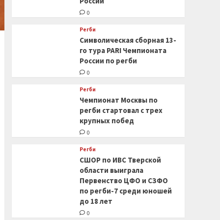
России
0
Регби
Символическая сборная 13-
го тура PARI Чемпионата
России по регби
0
Регби
Чемпионат Москвы по
регби стартовал с трех
крупных побед
0
Регби
СШОР по ИВС Тверской
области выиграла
Первенство ЦФО и СЗФО
по регби-7 среди юношей
до 18 лет
0