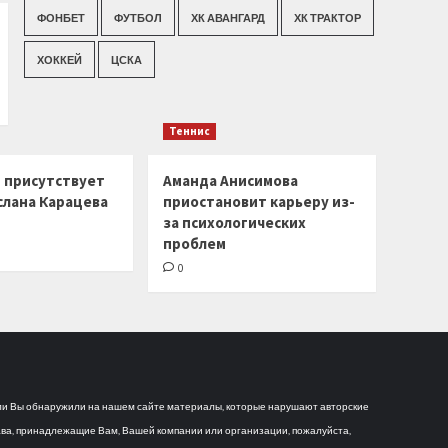
ФОНБЕТ
ФУТБОЛ
ХК АВАНГАРД
ХК ТРАКТОР
ХОККЕЙ
ЦСКА
Теннис
г присутствует
Аманда Анисимова
слана Карацева
приостановит карьеру из-
за психологических
проблем
0
и Вы обнаружили на нашем сайте материалы, которые нарушают авторские
ва, принадлежащие Вам, Вашей компании или организации, пожалуйста,