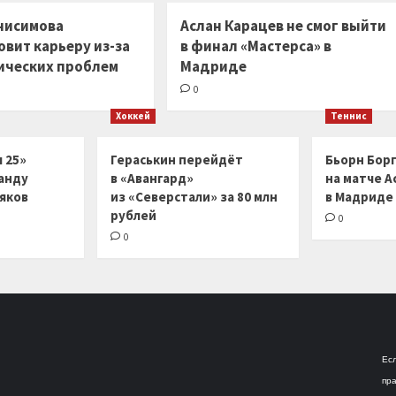
нисимова
Аслан Карацев не смог выйти
вит карьеру из-за
в финал «Мастерса» в
ических проблем
Мадриде
0
Хоккей
Теннис
 25»
Гераськин перейдёт
Бьорн Бор
анду
в «Авангард»
на матче А
ляков
из «Северстали» за 80 млн
в Мадриде
рублей
0
0
Есл
пра