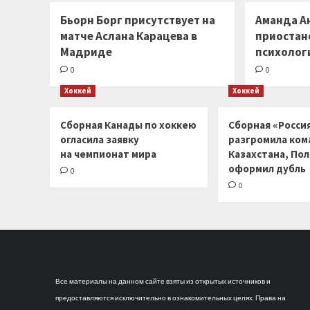
Бьорн Борг присутствует на
Аманда А
матче Аслана Карацева в
приостано
Мадриде
психолог
0
0
Хоккей
Хоккей
Сборная Канады по хоккею
Сборная «Россия
огласила заявку
разгромила ком
на чемпионат мира
Казахстана, По
оформил дубль
0
0
Все материалы на данном сайте взяты из открытых источников и
предоставляются исключительно в ознакомительных целях. Права на