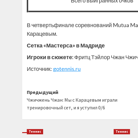
Всего выигранных очков
В четвертьфинале соревнований Mutua Mad
Карацевым.
Сетка «Мастерса» в Мадриде
Игроки в сюжете:
Фритц Тэйлор Чжан Чжи
Источник:
gotennis.ru
Навигация
Предыдущий
Чжичжень Чжан: Мы с Карацевым играли
записи
тренировочный сет, и я уступил 0/6
Теннис
Теннис