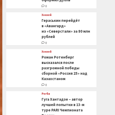
0
Хоккей
Гераськин перейдёт
в «Авангард»
из «Северстали» за 80 млн
рублей
0
Хоккей
Роман Ротенберг
высказался после
разгромной победы
сборной «Россия 25» над
Казахстаном
0
Регби
Гуга Хантадзе – автор
лучшей попытки в 13-м
туре PARI Чемпионата