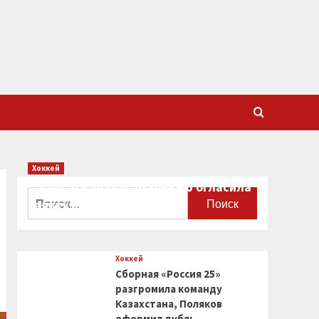
Хоккей
Сборная Канады по хоккею огласила
Найти:
заявку на чемпионат мира
0
Хоккей
Сборная «Россия 25»
разгромила команду
Казахстана, Поляков
оформил дубль