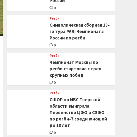
России
0
Регби
Символическая сборная 13-
го тура PARI Чемпионата
России по регби
0
Регби
Чемпионат Москвы по
регби стартовал с трех
крупных побед
0
Регби
СШОР по ИВС Тверской
области выиграла
Первенство ЦФО и СЗФО
по регби-7 среди юношей
до 18 лет
0