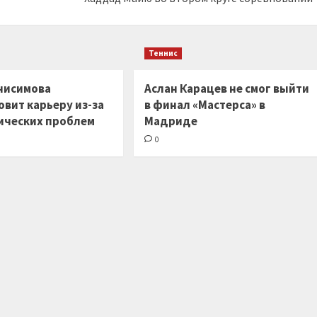
Теннис
нисимова
Аслан Карацев не смог выйти
вит карьеру из-за
в финал «Мастерса» в
ических проблем
Мадриде
0