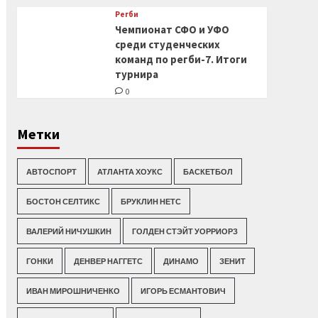
Регби
Чемпионат СФО и УФО
среди студенческих
команд по регби-7. Итоги
турнира
0
Метки
АВТОСПОРТ
АТЛАНТА ХОУКС
БАСКЕТБОЛ
БОСТОН СЕЛТИКС
БРУКЛИН НЕТС
ВАЛЕРИЙ НИЧУШКИН
ГОЛДЕН СТЭЙТ УОРРИОРЗ
ГОНКИ
ДЕНВЕР НАГГЕТС
ДИНАМО
ЗЕНИТ
ИВАН МИРОШНИЧЕНКО
ИГОРЬ ЕСМАНТОВИЧ