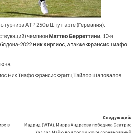
о турнира ATP 250 в Штутгарте (Германия).
йствующий) чемпион
Маттео Берреттини
, 10-я
мблдона-2022
Ник Киргиос
, а также
Фрэнсис Тиафо
июня.
иос Ник Тиафо Фрэнсис Фритц Тэйлор Шаповалов
Следующий:
ире в
Мадрид (WTA). Мирра Андреева победила Беатрис
Хаддад Майю во втором круге соревнований