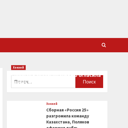
Хоккей
Сборная Канады по хоккею огласила
Найти:
заявку на чемпионат мира
0
Хоккей
Сборная «Россия 25»
разгромила команду
Казахстана, Поляков
оформил дубль