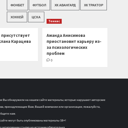
ФОНБЕТ
ФУТБОЛ
ХК АВАНГАРД
ХК ТРАКТОР
ХОККЕЙ
ЦСКА
Теннис
г присутствует
Аманда Анисимова
слана Карацева
приостановит карьеру из-
за психологических
проблем
0
и Вы обнаружили на нашем сайте материалы, которые нарушают авторские
ва, принадлежащие Вам, Вашей компании или организации, пожалуйста,
бщите нам.
сайте могут быть опубликованы материалы 18+!
 цитировании ссылка на источник обязательна.