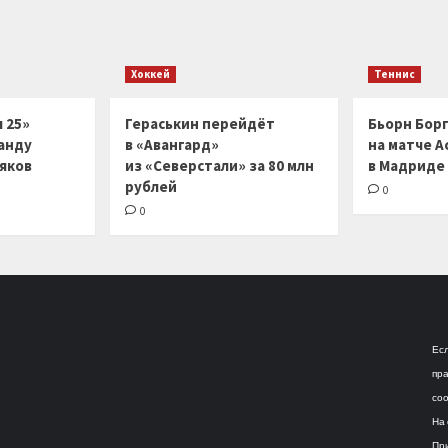
Хоккей
Теннис
 25»
Гераськин перейдёт
Бьорн Бор
анду
в «Авангард»
на матче А
ляков
из «Северстали» за 80 млн
в Мадриде
рублей
0
0
Есл
пра
соо
На 
При