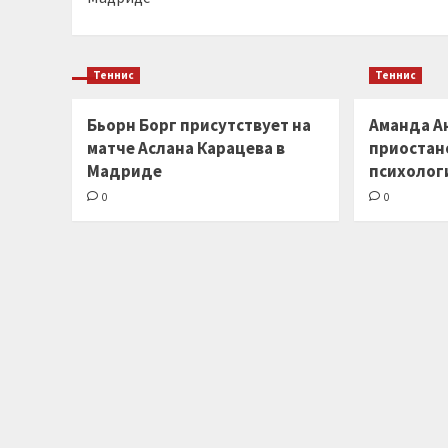
Теннис
Теннис
Бьорн Борг присутствует на
Аманда А
матче Аслана Карацева в
приостано
Мадриде
психолог
0
0