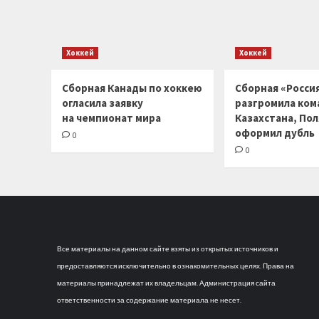
Хоккей
Хоккей
Сборная Канады по хоккею
Сборная «Россия
огласила заявку
разгромила ком
на чемпионат мира
Казахстана, По
оформил дубль
0
0
Все материалы на данном сайте взяты из открытых источников и
предоставляются исключительно в ознакомительных целях. Права на
материалы принадлежат их владельцам. Администрация сайта
ответственности за содержание материала не несет.