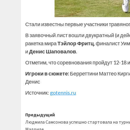
Стали известны первые участники травяног
В заявочный лист вошли двукратный (и де
ракетка мира
Тэйлор Фритц
, финалист Уи
и
Денис Шаповалов
.
Отметим, что соревнования пройдут 12-18 
Игроки в сюжете:
Берреттини Маттео Кирг
Денис
Источник:
gotennis.ru
Навигация
Предыдущий
Людмила Самсонова успешно стартовала на турн
записи
Мадриде