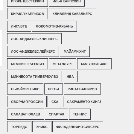
ИГОРЬ ШЕСТЕРКИН
ИЛЬЯ КАРПУХИН
КИРИЛЛ КАПРИЗОВ
КЛИВЛЕНД КАВАЛЬЕРС
ЛИГА ВТБ
ЛОКОМОТИВ-КУБАНЬ
ЛОС-АНДЖЕЛЕС КЛИППЕРС
ЛОС-АНДЖЕЛЕС ЛЕЙКЕРС
МАЙАМИ ХИТ
МЕМФИС ГРИЗЗЛИЗ
МЕТАЛЛУРГ
МИЛУОКИ БАКС
МИННЕСОТА ТИМБЕРВУЛВЗ
НБА
НЬЮ-ЙОРК НИКС
РЕГБИ
РИНАТ БАШИРОВ
СБОРНАЯ РОССИИ
СКА
САКРАМЕНТО КИНГЗ
САЛАВАТ ЮЛАЕВ
СПАРТАК
ТЕННИС
ТОРПЕДО
УНИКС
ФИЛАДЕЛЬФИЯ СИКСЕРС