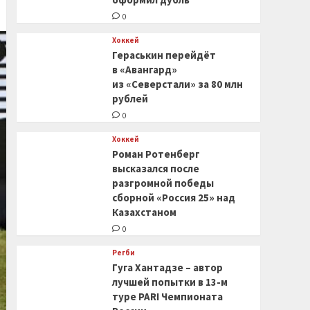
0
Хоккей
Гераськин перейдёт
в «Авангард»
из «Северстали» за 80 млн
рублей
0
Хоккей
Роман Ротенберг
высказался после
разгромной победы
сборной «Россия 25» над
Казахстаном
0
Регби
Гуга Хантадзе – автор
лучшей попытки в 13-м
туре PARI Чемпионата