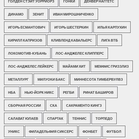
ГОЛДЕН СТЭЙТ УОРРИОРЗ
ГОНКИ
ДЕНВЕР НАГГЕТС
ДИНАМО
ЗЕНИТ
ИВАН МИРОШНИЧЕНКО
ИГОРЬ ЕСМАНТОВИЧ
ИГОРЬ ШЕСТЕРКИН
ИЛЬЯ КАРПУХИН
КИРИЛЛ КАПРИЗОВ
КЛИВЛЕНД КАВАЛЬЕРС
ЛИГА ВТБ
ЛОКОМОТИВ-КУБАНЬ
ЛОС-АНДЖЕЛЕС КЛИППЕРС
ЛОС-АНДЖЕЛЕС ЛЕЙКЕРС
МАЙАМИ ХИТ
МЕМФИС ГРИЗЗЛИЗ
МЕТАЛЛУРГ
МИЛУОКИ БАКС
МИННЕСОТА ТИМБЕРВУЛВЗ
НБА
НЬЮ-ЙОРК НИКС
РЕГБИ
РИНАТ БАШИРОВ
СБОРНАЯ РОССИИ
СКА
САКРАМЕНТО КИНГЗ
САЛАВАТ ЮЛАЕВ
СПАРТАК
ТЕННИС
ТОРПЕДО
УНИКС
ФИЛАДЕЛЬФИЯ СИКСЕРС
ФОНБЕТ
ФУТБОЛ