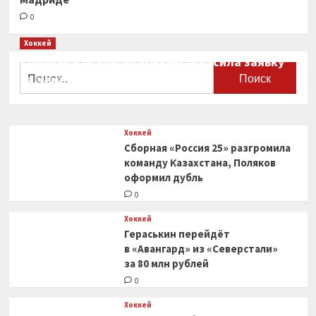
0
Хоккей
Сборная Канады по хоккею огласила заявку
Найти:
на чемпионат мира
0
Хоккей
Сборная «Россия 25» разгромила
команду Казахстана, Поляков
оформил дубль
0
Хоккей
Гераськин перейдёт
в «Авангард» из «Северстали»
за 80 млн рублей
0
Хоккей