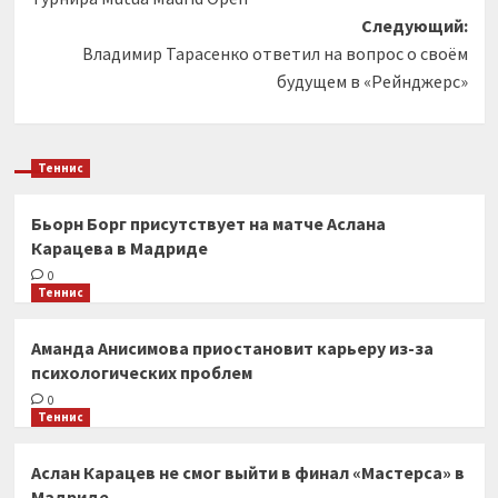
Следующий:
Владимир Тарасенко ответил на вопрос о своём
будущем в «Рейнджерс»
Теннис
Бьорн Борг присутствует на матче Аслана
Карацева в Мадриде
0
Теннис
Аманда Анисимова приостановит карьеру из-за
психологических проблем
0
Теннис
Аслан Карацев не смог выйти в финал «Мастерса» в
Мадриде