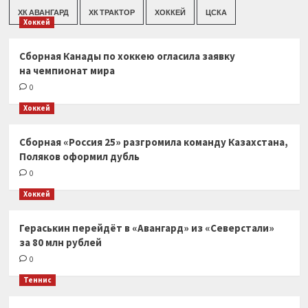
ХК АВАНГАРД
ХК ТРАКТОР
ХОККЕЙ
ЦСКА
Хоккей
Сборная Канады по хоккею огласила заявку
на чемпионат мира
0
Хоккей
Сборная «Россия 25» разгромила команду Казахстана,
Поляков оформил дубль
0
Хоккей
Гераськин перейдёт в «Авангард» из «Северстали»
за 80 млн рублей
0
Теннис