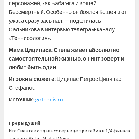
персонажей, как Баба Яга и Кощей
Бессмертный. Особенно он боялся Кощея и от
ужаса сразу засыпал, — поделилась
Сальникова в интервью телеграм-каналу
«Теннисология».
Мама Циципаса: Стёпа живёт абсолютно
самостоятельной жизнью, он интроверт и
любит быть один
Игроки в сюжете:
Циципас Петрос Циципас
Стефанос
Источник:
gotennis.ru
Навигация
Предыдущий
Ига Свёнтек отдала сопернице три гейма в 1/4 финала
записи
турнира Mutua Madrid Open