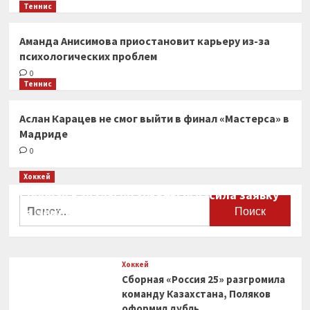
Теннис
Аманда Анисимова приостановит карьеру из-за
психологических проблем
0
Теннис
Аслан Карацев не смог выйти в финал «Мастерса» в
Мадриде
0
Хоккей
Сборная Канады по хоккею огласила заявку
Найти:
на чемпионат мира
0
Хоккей
Сборная «Россия 25» разгромила
команду Казахстана, Поляков
оформил дубль