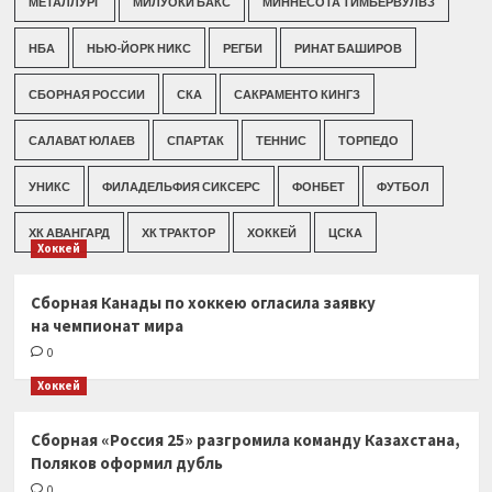
МЕТАЛЛУРГ
МИЛУОКИ БАКС
МИННЕСОТА ТИМБЕРВУЛВЗ
НБА
НЬЮ-ЙОРК НИКС
РЕГБИ
РИНАТ БАШИРОВ
СБОРНАЯ РОССИИ
СКА
САКРАМЕНТО КИНГЗ
САЛАВАТ ЮЛАЕВ
СПАРТАК
ТЕННИС
ТОРПЕДО
УНИКС
ФИЛАДЕЛЬФИЯ СИКСЕРС
ФОНБЕТ
ФУТБОЛ
ХК АВАНГАРД
ХК ТРАКТОР
ХОККЕЙ
ЦСКА
Хоккей
Сборная Канады по хоккею огласила заявку
на чемпионат мира
0
Хоккей
Сборная «Россия 25» разгромила команду Казахстана,
Поляков оформил дубль
0