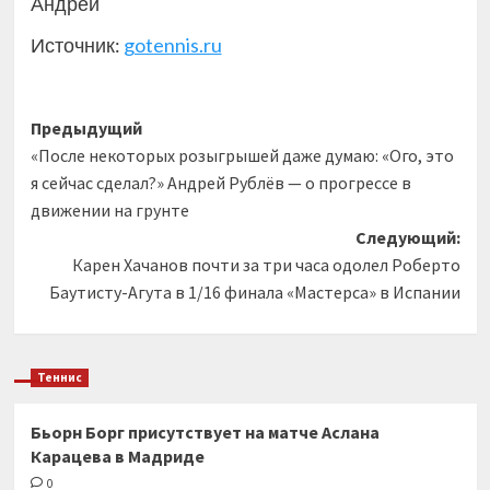
Андрей
Источник:
gotennis.ru
Навигация
Предыдущий
«После некоторых розыгрышей даже думаю: «Ого, это
записи
я сейчас сделал?» Андрей Рублёв — о прогрессе в
движении на грунте
Следующий:
Карен Хачанов почти за три часа одолел Роберто
Баутисту-Агута в 1/16 финала «Мастерса» в Испании
Теннис
Бьорн Борг присутствует на матче Аслана
Карацева в Мадриде
0