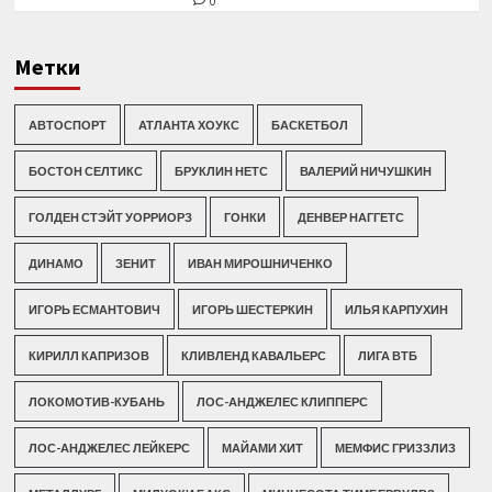
0
Метки
АВТОСПОРТ
АТЛАНТА ХОУКС
БАСКЕТБОЛ
БОСТОН СЕЛТИКС
БРУКЛИН НЕТС
ВАЛЕРИЙ НИЧУШКИН
ГОЛДЕН СТЭЙТ УОРРИОРЗ
ГОНКИ
ДЕНВЕР НАГГЕТС
ДИНАМО
ЗЕНИТ
ИВАН МИРОШНИЧЕНКО
ИГОРЬ ЕСМАНТОВИЧ
ИГОРЬ ШЕСТЕРКИН
ИЛЬЯ КАРПУХИН
КИРИЛЛ КАПРИЗОВ
КЛИВЛЕНД КАВАЛЬЕРС
ЛИГА ВТБ
ЛОКОМОТИВ-КУБАНЬ
ЛОС-АНДЖЕЛЕС КЛИППЕРС
ЛОС-АНДЖЕЛЕС ЛЕЙКЕРС
МАЙАМИ ХИТ
МЕМФИС ГРИЗЗЛИЗ