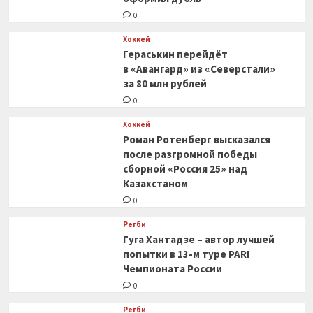
0
Хоккей
Гераськин перейдёт
в «Авангард» из «Северстали»
за 80 млн рублей
0
Хоккей
Роман Ротенберг высказался
после разгромной победы
сборной «Россия 25» над
Казахстаном
0
Регби
Гуга Хантадзе – автор лучшей
попытки в 13-м туре PARI
Чемпионата России
0
Регби