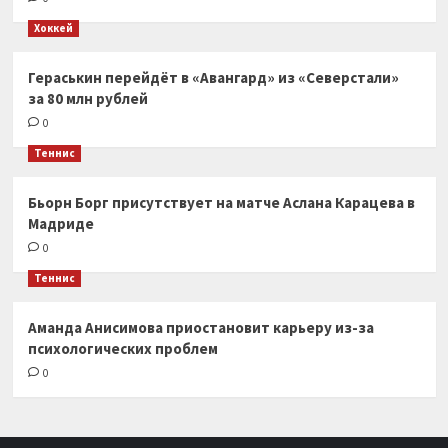
Хоккей
Гераськин перейдёт в «Авангард» из «Северстали»
за 80 млн рублей
0
Теннис
Бьорн Борг присутствует на матче Аслана Карацева в
Мадриде
0
Теннис
Аманда Анисимова приостановит карьеру из-за
психологических проблем
0