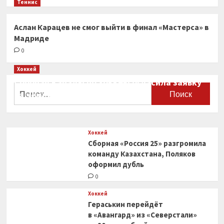
Теннис
Аслан Карацев не смог выйти в финал «Мастерса» в
Мадриде
0
Хоккей
Сборная Канады по хоккею огласила заявку
Найти:
на чемпионат мира
0
Хоккей
Сборная «Россия 25» разгромила
команду Казахстана, Поляков
оформил дубль
0
Хоккей
Гераськин перейдёт
в «Авангард» из «Северстали»