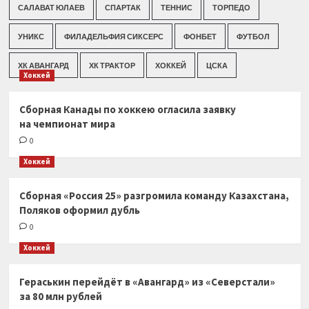
САЛАВАТ ЮЛАЕВ
СПАРТАК
ТЕННИС
ТОРПЕДО
УНИКС
ФИЛАДЕЛЬФИЯ СИКСЕРС
ФОНБЕТ
ФУТБОЛ
ХК АВАНГАРД
ХК ТРАКТОР
ХОККЕЙ
ЦСКА
Хоккей
Сборная Канады по хоккею огласила заявку
на чемпионат мира
0
Хоккей
Сборная «Россия 25» разгромила команду Казахстана,
Поляков оформил дубль
0
Хоккей
Гераськин перейдёт в «Авангард» из «Северстали»
за 80 млн рублей