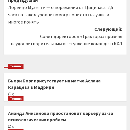
Навигация
Предыдущий
Лоренцо Музетти — о поражении от Циципаса: 2,5
записи
часа на таком уровне помогут мне стать лучше и
многое понять
Следующий:
Совет директоров «Трактора» признал
неудовлетворительным выступление команды в КХЛ
Теннис
Бьорн Борг присутствует на матче Аслана
Карацева в Мадриде
0
Теннис
Аманда Анисимова приостановит карьеру из-за
психологических проблем
0