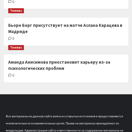
0
Теннис
Бьорн Борг присутствует на матче Аслана Карацева в
Мадриде
0
Теннис
Аманда Анисимова приостановит карьеру из-за
психологических проблем
0
Все материалы на данном сайте взяты из открытых источников и предоставляются
исключительно в ознакомительных целях. Права на материалы принадлежат их
владельцам. Администрация сайта ответственности за содержание материала не