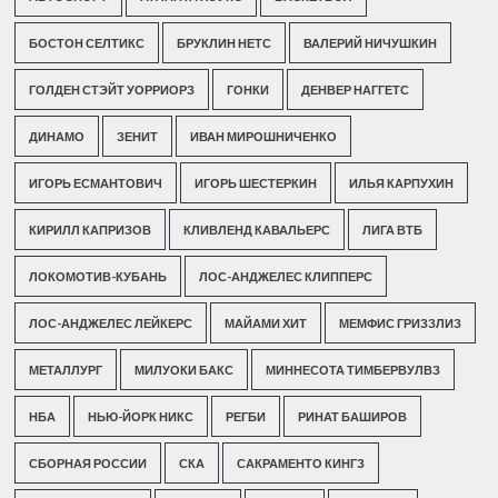
БОСТОН СЕЛТИКС
БРУКЛИН НЕТС
ВАЛЕРИЙ НИЧУШКИН
ГОЛДЕН СТЭЙТ УОРРИОРЗ
ГОНКИ
ДЕНВЕР НАГГЕТС
ДИНАМО
ЗЕНИТ
ИВАН МИРОШНИЧЕНКО
ИГОРЬ ЕСМАНТОВИЧ
ИГОРЬ ШЕСТЕРКИН
ИЛЬЯ КАРПУХИН
КИРИЛЛ КАПРИЗОВ
КЛИВЛЕНД КАВАЛЬЕРС
ЛИГА ВТБ
ЛОКОМОТИВ-КУБАНЬ
ЛОС-АНДЖЕЛЕС КЛИППЕРС
ЛОС-АНДЖЕЛЕС ЛЕЙКЕРС
МАЙАМИ ХИТ
МЕМФИС ГРИЗЗЛИЗ
МЕТАЛЛУРГ
МИЛУОКИ БАКС
МИННЕСОТА ТИМБЕРВУЛВЗ
НБА
НЬЮ-ЙОРК НИКС
РЕГБИ
РИНАТ БАШИРОВ
СБОРНАЯ РОССИИ
СКА
САКРАМЕНТО КИНГЗ