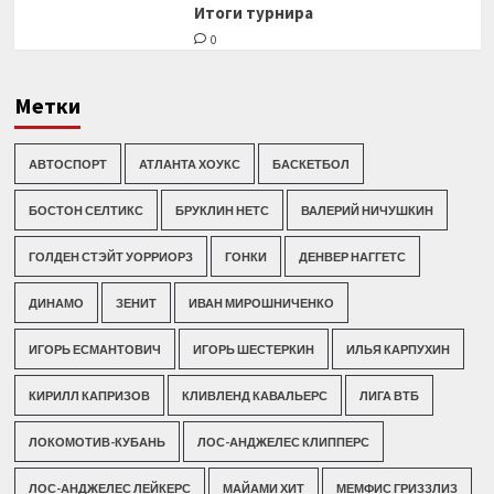
Итоги турнира
0
Метки
АВТОСПОРТ
АТЛАНТА ХОУКС
БАСКЕТБОЛ
БОСТОН СЕЛТИКС
БРУКЛИН НЕТС
ВАЛЕРИЙ НИЧУШКИН
ГОЛДЕН СТЭЙТ УОРРИОРЗ
ГОНКИ
ДЕНВЕР НАГГЕТС
ДИНАМО
ЗЕНИТ
ИВАН МИРОШНИЧЕНКО
ИГОРЬ ЕСМАНТОВИЧ
ИГОРЬ ШЕСТЕРКИН
ИЛЬЯ КАРПУХИН
КИРИЛЛ КАПРИЗОВ
КЛИВЛЕНД КАВАЛЬЕРС
ЛИГА ВТБ
ЛОКОМОТИВ-КУБАНЬ
ЛОС-АНДЖЕЛЕС КЛИППЕРС
ЛОС-АНДЖЕЛЕС ЛЕЙКЕРС
МАЙАМИ ХИТ
МЕМФИС ГРИЗЗЛИЗ