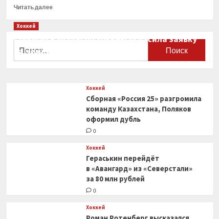
Прочитать
Читать далее
больше
о
Хоккей
Игрок
Сборная Канады по хоккею огласила заявку
ЦСКА
Найти:
на чемпионат мира
Глебов
признался,
0
что
еще
Хоккей
учится
Сборная «Россия 25» разгромила
в школе
команду Казахстана, Поляков
оформил дубль
0
Хоккей
Гераськин перейдёт
в «Авангард» из «Северстали»
за 80 млн рублей
0
Хоккей
Роман Ротенберг высказался