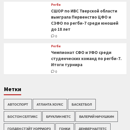
Регби
СШОР по ИВС Тверской области
выиграла Первенство ЦФО и
СЗФО по регби-7 среди юношей
до 18 лет
0
Регби
Чемпионат СФО и УФО среди
студенческих команд по регби-7.
Итоги турнира
0
Метки
АВТОСПОРТ
АТЛАНТА ХОУКС
БАСКЕТБОЛ
БОСТОН СЕЛТИКС
БРУКЛИН НЕТС
ВАЛЕРИЙ НИЧУШКИН
ГОЛДЕН СТЭЙТ УОРРИОРЗ
ГОНКИ
ДЕНВЕР НАГГЕТС