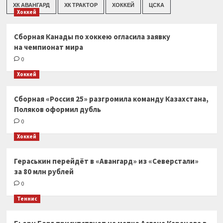
ХК АВАНГАРД
ХК ТРАКТОР
ХОККЕЙ
ЦСКА
Хоккей
Сборная Канады по хоккею огласила заявку
на чемпионат мира
0
Хоккей
Сборная «Россия 25» разгромила команду Казахстана,
Поляков оформил дубль
0
Хоккей
Гераськин перейдёт в «Авангард» из «Северстали»
за 80 млн рублей
0
Теннис