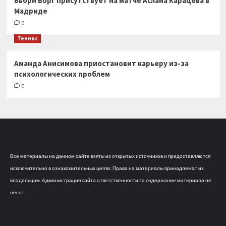
Бьорн Борг присутствует на матче Аслана Карацева в
Мадриде
0
Теннис
Аманда Анисимова приостановит карьеру из-за
психологических проблем
0
Все материалы на данном сайте взяты из открытых источников и предоставляются
исключительно в ознакомительных целях. Права на материалы принадлежат их
владельцам. Администрация сайта ответственности за содержание материала не
несет.