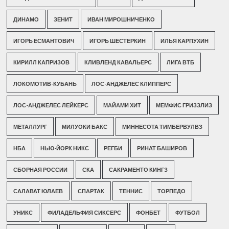
ДИНАМО
ЗЕНИТ
ИВАН МИРОШНИЧЕНКО
ИГОРЬ ЕСМАНТОВИЧ
ИГОРЬ ШЕСТЕРКИН
ИЛЬЯ КАРПУХИН
КИРИЛЛ КАПРИЗОВ
КЛИВЛЕНД КАВАЛЬЕРС
ЛИГА ВТБ
ЛОКОМОТИВ-КУБАНЬ
ЛОС-АНДЖЕЛЕС КЛИППЕРС
ЛОС-АНДЖЕЛЕС ЛЕЙКЕРС
МАЙАМИ ХИТ
МЕМФИС ГРИЗЗЛИЗ
МЕТАЛЛУРГ
МИЛУОКИ БАКС
МИННЕСОТА ТИМБЕРВУЛВЗ
НБА
НЬЮ-ЙОРК НИКС
РЕГБИ
РИНАТ БАШИРОВ
СБОРНАЯ РОССИИ
СКА
САКРАМЕНТО КИНГЗ
САЛАВАТ ЮЛАЕВ
СПАРТАК
ТЕННИС
ТОРПЕДО
УНИКС
ФИЛАДЕЛЬФИЯ СИКСЕРС
ФОНБЕТ
ФУТБОЛ