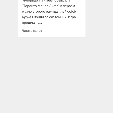
"Флорида Пантерз" обыграла
"Торонто Мэйпл Лифс" в первом
матче второго раунда плей-офф
Кубка Стэнли со счетом 4:2. Игра
прошла на...
Прочитать
Читать далее
больше
о
Бобровский
повторил
рекорд
«Флориды»
по победной
серии
в плей-
офф
НХЛ