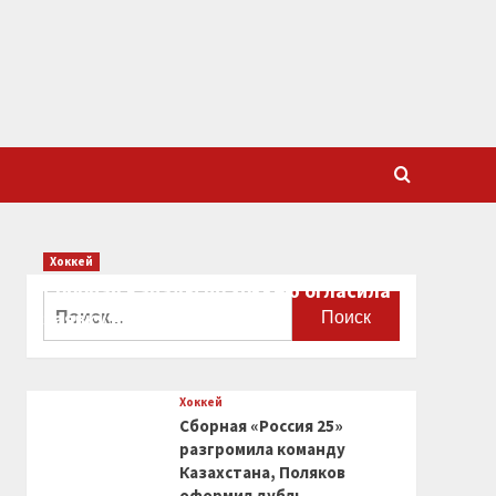
Хоккей
Сборная Канады по хоккею огласила
Найти:
заявку на чемпионат мира
0
Хоккей
Сборная «Россия 25»
разгромила команду
Казахстана, Поляков
оформил дубль