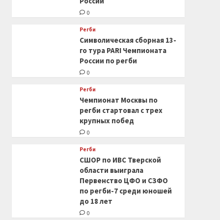
России
0
Регби
Символическая сборная 13-
го тура PARI Чемпионата
России по регби
0
Регби
Чемпионат Москвы по
регби стартовал с трех
крупных побед
0
Регби
СШОР по ИВС Тверской
области выиграла
Первенство ЦФО и СЗФО
по регби-7 среди юношей
до 18 лет
0