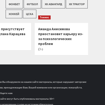
ФОНБЕТ
ФУТБОЛ
ХК АВАНГАРД
ХК ТРАКТОР
ХОККЕЙ
ЦСКА
Теннис
г присутствует
Аманда Анисимова
слана Карацева
приостановит карьеру из-
за психологических
проблем
0
и Вы обнаружили на нашем сайте материалы, которые нарушают авторские
ва, принадлежащие Вам, Вашей компании или организации, пожалуйста,
бщите нам.
сайте могут быть опубликованы материалы 18+!
 цитировании ссылка на источник обязательна.