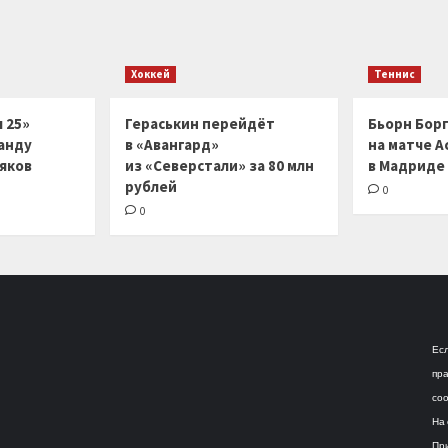
Хоккей
Теннис
 25»
Гераськин перейдёт
Бьорн Бор
анду
в «Авангард»
на матче А
ляков
из «Северстали» за 80 млн
в Мадриде
рублей
0
0
Есл
пра
соо
На 
При