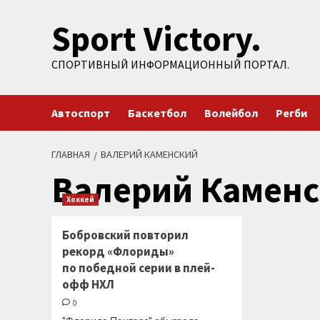
Перейти
Sport Victory.
к
содержимому
СПОРТИВНЫЙ ИНФОРМАЦИОННЫЙ ПОРТАЛ.
Автоспорт
Баскетбол
Волейбол
Регби
ГЛАВНАЯ
ВАЛЕРИЙ КАМЕНСКИЙ
Валерий Камен
Хоккей
Бобровский повторил
рекорд «Флориды»
по победной серии в плей-
офф НХЛ
0