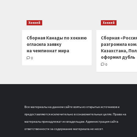
Хоккей
Хоккей
Сборная Канады по хоккею
Сборная «Россия
огласила заявку
разгромила ком
на чемпионат мира
Казахстана, По
оформил дубль
0
0
Все материалы на данном сайте взяты из открытых источников и
предоставляются исключительно в ознакомительных целях. Права на
материалы принадлежат их владельцам. Администрация сайта
ответственности за содержание материала не несет.