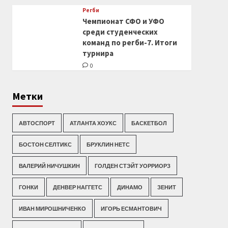
Регби
Чемпионат СФО и УФО
среди студенческих
команд по регби-7. Итоги
турнира
0
Метки
АВТОСПОРТ
АТЛАНТА ХОУКС
БАСКЕТБОЛ
БОСТОН СЕЛТИКС
БРУКЛИН НЕТС
ВАЛЕРИЙ НИЧУШКИН
ГОЛДЕН СТЭЙТ УОРРИОРЗ
ГОНКИ
ДЕНВЕР НАГГЕТС
ДИНАМО
ЗЕНИТ
ИВАН МИРОШНИЧЕНКО
ИГОРЬ ЕСМАНТОВИЧ