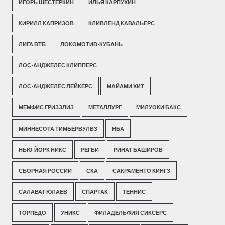
ИГОРЬ ШЕСТЕРКИН
ИЛЬЯ КАРПУХИН
КИРИЛЛ КАПРИЗОВ
КЛИВЛЕНД КАВАЛЬЕРС
ЛИГА ВТБ
ЛОКОМОТИВ-КУБАНЬ
ЛОС-АНДЖЕЛЕС КЛИППЕРС
ЛОС-АНДЖЕЛЕС ЛЕЙКЕРС
МАЙАМИ ХИТ
МЕМФИС ГРИЗЗЛИЗ
МЕТАЛЛУРГ
МИЛУОКИ БАКС
МИННЕСОТА ТИМБЕРВУЛВЗ
НБА
НЬЮ-ЙОРК НИКС
РЕГБИ
РИНАТ БАШИРОВ
СБОРНАЯ РОССИИ
СКА
САКРАМЕНТО КИНГЗ
САЛАВАТ ЮЛАЕВ
СПАРТАК
ТЕННИС
ТОРПЕДО
УНИКС
ФИЛАДЕЛЬФИЯ СИКСЕРС