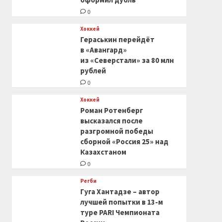
0
Хоккей
Гераськин перейдёт
в «Авангард»
из «Северстали» за 80 млн
рублей
0
Хоккей
Роман Ротенберг
высказался после
разгромной победы
сборной «Россия 25» над
Казахстаном
0
Регби
Гуга Хантадзе – автор
лучшей попытки в 13-м
туре PARI Чемпионата