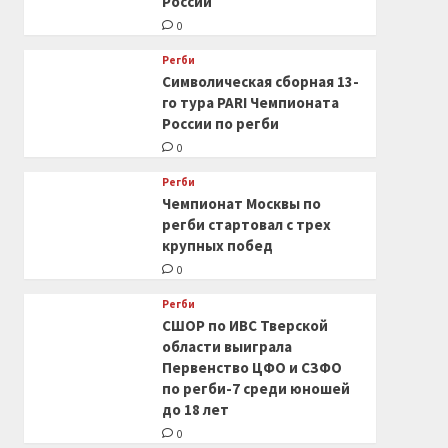
России
0
Регби
Символическая сборная 13-
го тура PARI Чемпионата
России по регби
0
Регби
Чемпионат Москвы по
регби стартовал с трех
крупных побед
0
Регби
СШОР по ИВС Тверской
области выиграла
Первенство ЦФО и СЗФО
по регби-7 среди юношей
до 18 лет
0