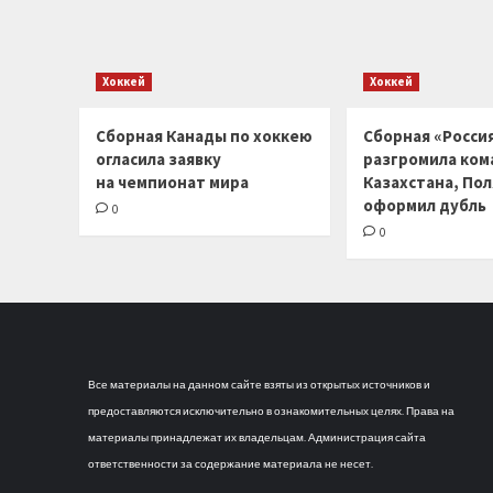
Хоккей
Хоккей
Сборная Канады по хоккею
Сборная «Россия
огласила заявку
разгромила ком
на чемпионат мира
Казахстана, По
оформил дубль
0
0
Все материалы на данном сайте взяты из открытых источников и
предоставляются исключительно в ознакомительных целях. Права на
материалы принадлежат их владельцам. Администрация сайта
ответственности за содержание материала не несет.