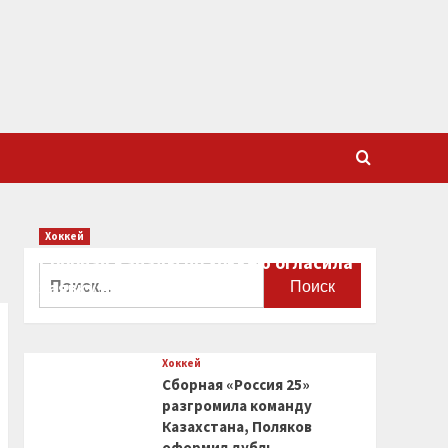
Хоккей
Сборная Канады по хоккею огласила
Найти:
заявку на чемпионат мира
0
Хоккей
Сборная «Россия 25»
разгромила команду
Казахстана, Поляков
оформил дубль