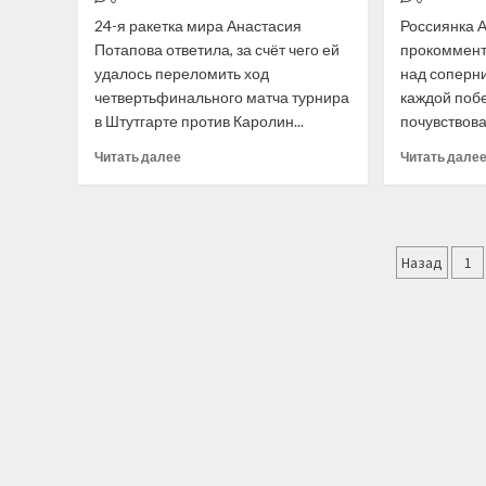
24-я ракетка мира Анастасия
Россиянка 
Потапова ответила, за счёт чего ей
прокоммент
удалось переломить ход
над соперни
четвертьфинального матча турнира
каждой поб
в Штутгарте против Каролин...
почувствоват
Прочитать
Читать далее
Читать дале
больше
о
«Не
знаю,
Пагин
смотришь
Назад
1
ли
запис
ты,
но
я
очень
хотела
с
тобой
сыграть!»
Потапова
обратилась