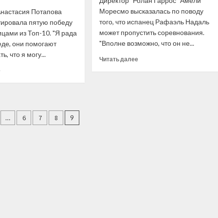
Директор "Ролан Гаррос" Амели
Моресмо высказалась по поводу
Анастасия Потапова
того, что испанец Рафаэль Надаль
ировала пятую победу
может пропустить соревнования.
цами из Топ-10. "Я рада
"Вполне возможно, что он не...
еде, они помогают
ь, что я могу...
Прочитать
Читать далее
больше
Прочитать
е
о
больше
Амели
о
Моресмо:
Анастасия
Сложно
Потапова:
ация
представить
Надеюсь,
…
6
7
8
9
«Ролан
скоро
ей
Гаррос»
попаду
без
в
Надаля,
Топ-10,
но
возможно,
у
в
него
конце
есть
этого
ещё
сезона
пять
или
недель
в