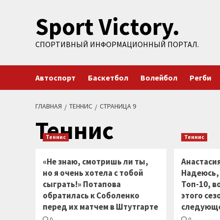
Перейти
Sport Victory.
к
содержимому
СПОРТИВНЫЙ ИНФОРМАЦИОННЫЙ ПОРТАЛ.
Автоспорт
Баскетбол
Волейбол
Регби
ГЛАВНАЯ
ТЕННИС
СТРАНИЦА 9
Теннис
Теннис
Теннис
«Не знаю, смотришь ли ты,
Анастаси
но я очень хотела с тобой
Надеюсь,
сыграть!» Потапова
Топ-10, в
обратилась к Соболенко
этого сез
перед их матчем в Штутгарте
следующ
0
0