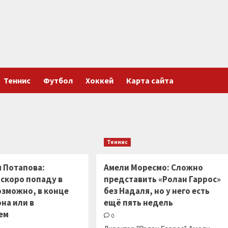
Теннис
Футбол
Хоккей
Карта сайта
Теннис
я Потапова:
Амели Моресмо: Сложно
 скоро попаду в
представить «Ролан Гаррос»
озможно, в конце
без Надаля, но у него есть
она или в
ещё пять недель
ем
0