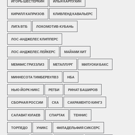
ИГОРЬ ШЕСТЕРКИН
ИЛЬЯ КАРПУХИН
КИРИЛЛ КАПРИЗОВ
КЛИВЛЕНД КАВАЛЬЕРС
ЛИГА ВТБ
ЛОКОМОТИВ-КУБАНЬ
ЛОС-АНДЖЕЛЕС КЛИППЕРС
ЛОС-АНДЖЕЛЕС ЛЕЙКЕРС
МАЙАМИ ХИТ
МЕМФИС ГРИЗЗЛИЗ
МЕТАЛЛУРГ
МИЛУОКИ БАКС
МИННЕСОТА ТИМБЕРВУЛВЗ
НБА
НЬЮ-ЙОРК НИКС
РЕГБИ
РИНАТ БАШИРОВ
СБОРНАЯ РОССИИ
СКА
САКРАМЕНТО КИНГЗ
САЛАВАТ ЮЛАЕВ
СПАРТАК
ТЕННИС
ТОРПЕДО
УНИКС
ФИЛАДЕЛЬФИЯ СИКСЕРС