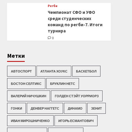
Регби
Чемпионат СФО и УФО
среди студенческих
команд по регби-7. Итоги
турнира
0
Метки
АВТОСПОРТ
АТЛАНТА ХОУКС
БАСКЕТБОЛ
БОСТОН СЕЛТИКС
БРУКЛИН НЕТС
ВАЛЕРИЙ НИЧУШКИН
ГОЛДЕН СТЭЙТ УОРРИОРЗ
ГОНКИ
ДЕНВЕР НАГГЕТС
ДИНАМО
ЗЕНИТ
ИВАН МИРОШНИЧЕНКО
ИГОРЬ ЕСМАНТОВИЧ