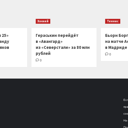
Хоккей
Теннис
 25»
Гераськин перейдёт
Бьорн Бор
анду
в «Авангард»
на матче А
ляков
из «Северстали» за 80 млн
в Мадриде
рублей
0
0
Есл
пра
соо
На 
При