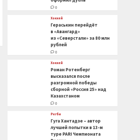
0
Хоккей
Гераськин перейдёт
в «Авангард»
из «Северстали» за 80 млн
рублей
0
Хоккей
Роман Ротенберг
высказался после
разгромной победы
сборной «Россия 25» над
Казахстаном
0
Регби
Гуга Хантадзе – автор
лучшей попытки в 13-м
туре PARI Чемпионата