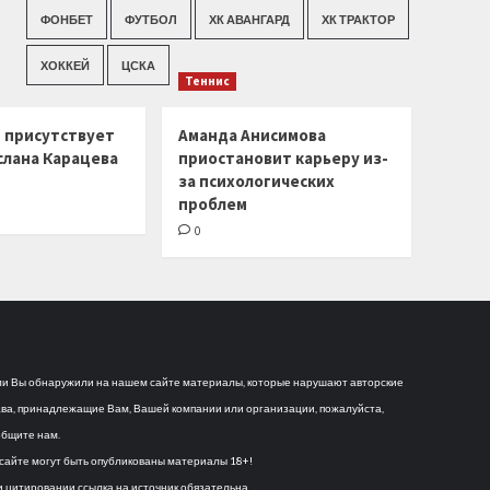
ФОНБЕТ
ФУТБОЛ
ХК АВАНГАРД
ХК ТРАКТОР
ХОККЕЙ
ЦСКА
Теннис
г присутствует
Аманда Анисимова
слана Карацева
приостановит карьеру из-
за психологических
проблем
0
и Вы обнаружили на нашем сайте материалы, которые нарушают авторские
ва, принадлежащие Вам, Вашей компании или организации, пожалуйста,
бщите нам.
сайте могут быть опубликованы материалы 18+!
 цитировании ссылка на источник обязательна.