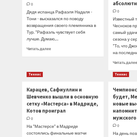
абсолютн
0
на
Дядя испанца Рафаэля Надаля -
вершину
0
Тони - высказался по поводу
Известный 
возвращения своего племянника в
Чесноков п
Тур. "Рафаэль чувствует себя
самый удачн
лучше. Думаю,...
сезона у се
"То, что Дж
Прочитать
Читать далее
на последних
больше
о
Читать дале
Тони
Надаль:
Теннис
Теннис
Осталось
недолго
Карацев, Сафиуллин и
ждать
Чемпионс
момента,
Шевченко вышли в основную
будет, М
когда
сетку «Мастерса» в Мадриде,
новые вы
Рафаэль
Котов проиграл
напомнит 
вновь
мужского
сможет
0
выступать
На "Мастерсе" в Мадриде
0
состоялись финальные матчи
На день поз