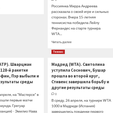
Россиянка Мирра Андреева
Прочитать
е
рассказала о своей игре и сильных
больше
о
сторонах. Вчера 15-летняя
Сетка
теннисистка победила Лейлу
турнира
Фернандес на старте турнира
WTA
WTA...
1000
в
Прочитать
Читать далее
Мадриде
больше
о
Теннис
Мирра
Андреева:
ATP). Шварцман
Мадрид (WTA). Свитолина
На
128-й ракетке
уступила Соснович, Бушар
данный
момент
ффин, Пэр выбыли и
прошла во второй круг,
своим
езультаты среды
Стивенс завершила борьбу и
главным
другие результаты среды
оружием
назову
 апреля, на "Мастерсе" в
0
бэкхенд.
ошли первые матчи
В среду, 26 апреля, на турнире WTA
Но
раунда. Грегуар
1000 в Мадриде (Испания)
в
ранция) - Эмилио Нава
завершились поединки первого