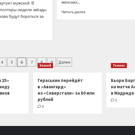
самым
женских...
ртует мужской. В
результаты
сильным
полторы недели звёзды
вторника
Прочитать
игрокам,
Читать далее
ова будут бороться за
больше
абсолютно
о
ничего
Мадрид.
не
Прочитать
е
Расписание
значит
больше
второго
о
игрового
Чемпионской
дня
интриги
не
4
5
6
7
8
9
Далее
Хоккей
Теннис
будет,
Медведев
покорит
 25»
Гераськин перейдёт
Бьорн Бор
новые
анду
в «Авангард»
на матче А
высоты,
ляков
из «Северстали» за 80 млн
в Мадриде
Карацев
рублей
напомнит
0
о
0
себе.
Превью
мужского
турнира
в