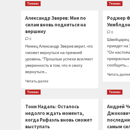
Анна
Теннис
Теннис
вместе
Калинская
одержала
Александр Зверев: Мне по
волевую
Роджер Ф
победу
силам вновь подняться на
Уимблдон 
на
вершину
0
старте
0
соревнований
Швейцарец
приедет на 
Немец Александр Зверев верит, что
"Он настоя
сможет вернуться на прежний
прекрасных
уровень. "Прошлые успехи вселяют
сообщить,...
уверенность в том, что я смогу
вернуться...
Читать дале
Прочитать
Читать далее
больше
о
Теннис
Теннис
Александр
Зверев:
Тони Надаль: Осталось
Андрей Че
Мне
недолго ждать момента,
Джокович
по
когда Рафаэль вновь сможет
силам
последни
вновь
выступать
самым си
подняться