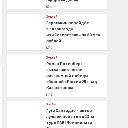
0
Хоккей
Гераськин перейдёт
в «Авангард»
из «Северстали» за 80 млн
рублей
0
Хоккей
Роман Ротенберг
высказался после
разгромной победы
сборной «Россия 25» над
Казахстаном
0
Регби
Гуга Хантадзе – автор
лучшей попытки в 13-м
туре PARI Чемпионата