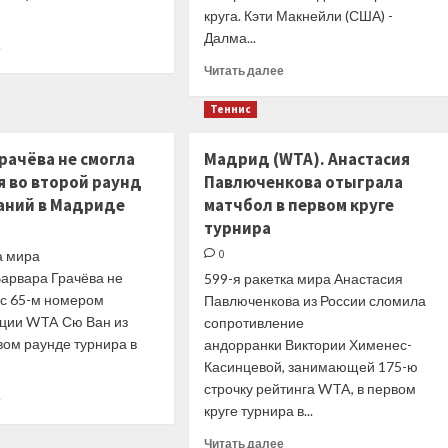
Мадриде
круга. Кэти Макнейли (США) -
у
Далма...
меня
Прочитать
е
отлично
больше
Прочитать
Читать далее
работает
о
больше
и
Мадрид
о
Теннис
подача
(ATP).
Мадрид
Шварцман
(WTA).
рачёва не смогла
Мадрид (WTA). Анастасия
проиграл
Свитолина
128-
я во второй раунд
Павлюченкова отыграла
уступила
й
Соснович,
аний в Мадриде
матчбол в первом круге
ракетке
Бушар
турнира
мира,
прошла
Гоффин,
а мира
0
во
Пэр
Варвара Грачёва не
второй
599-я ракетка мира Анастасия
выбыли
круг,
 с 65-м номером
Павлюченкова из России сломила
и
Стивенс
ции WTA Сю Ван из
сопротивление
другие
завершила
вом раунде турнира в
андорранки Виктории Хименес-
результаты
борьбу
Касинцевой, занимающей 175-ю
среды
и
строчку рейтинга WTA, в первом
другие
Прочитать
е
круге турнира в...
результаты
больше
среды
о
Прочитать
Читать далее