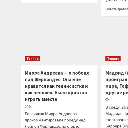
больше
о
Читать дале
Сетка
«Мастерса»
в
Мадриде
Теннис
Теннис
Мирра Андреева — о победе
Мадрид (
над Фернандес: Она мне
проиграл 
нравится как теннисистка и
мира, Го
как человек. Было приятно
другие р
играть вместе
0
0
В среду, 26
Мадриде пр
Россиянка Мирра Андреева
стартового 
прокомментировала победу над
Баррере (Ф
Лейлой Фернандес на старте