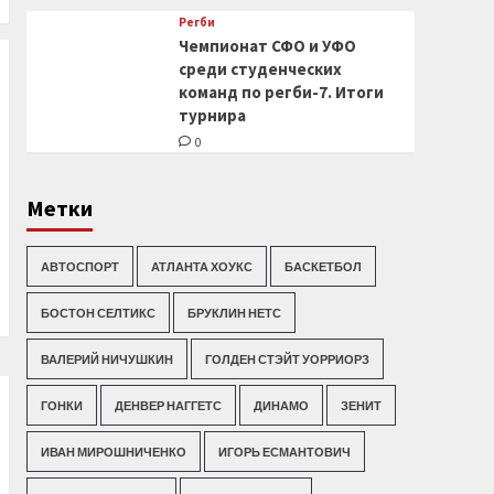
Регби
Чемпионат СФО и УФО
среди студенческих
команд по регби-7. Итоги
турнира
0
Метки
АВТОСПОРТ
АТЛАНТА ХОУКС
БАСКЕТБОЛ
БОСТОН СЕЛТИКС
БРУКЛИН НЕТС
ВАЛЕРИЙ НИЧУШКИН
ГОЛДЕН СТЭЙТ УОРРИОРЗ
ГОНКИ
ДЕНВЕР НАГГЕТС
ДИНАМО
ЗЕНИТ
ИВАН МИРОШНИЧЕНКО
ИГОРЬ ЕСМАНТОВИЧ