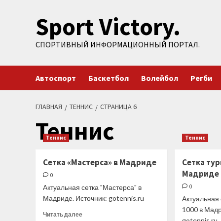
Перейти
Sport Victory.
к
содержимому
СПОРТИВНЫЙ ИНФОРМАЦИОННЫЙ ПОРТАЛ.
Автоспорт
Баскетбол
Волейбол
Регби
ГЛАВНАЯ
ТЕННИС
СТРАНИЦА 6
Теннис
Теннис
Теннис
Сетка «Мастерса» в Мадриде
Сетка тур
Мадриде
0
Актуальная сетка "Мастерса" в
0
Мадриде. Источник: gotennis.ru
Актуальная
1000 в Мадр
Прочитать
Читать далее
gotennis.ru