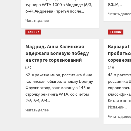
(США)...
турнира WTA 1000 в Мадриде (6/3,
6/4). Андреева - третья после...
Читать дале
Прочитать
Читать далее
больше
о
Теннис
Теннис
Мирра
Андреева
Мадрид. Анна Калинская
Варвара Г
—
одержала волевую победу
пробитьс
о
победе
на старте соревнований
соревнов
над
0
0
Фернандес:
62-я ракетка мира, россиянка Анна
43-я ракетк
Она
Калинская, обыграла чешку Бренду
мне
россиянка 
нравится
Фрухвиртову, занимающую 145-ю
справилась
как
строчку рейтинга WTA, со счётом
классифика
теннисистка
2/6, 6/4, 6/4...
Китая в пер
и
Испании...
как
Прочитать
Читать далее
человек.
больше
Читать дале
Было
о
приятно
Мадрид.
играть