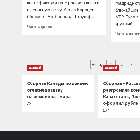
квалификации трое россиян вышли
Мадриде ста
в основную сетку. Аслан Карацев
ближайшие 
(Россия) - Ян-Леннард Штруфф...
ATP-Тура сн
крупный...
Прочитать
Читать далее
больше
Читать дале
о
Карацев,
Сафиуллин
и
Пагинация
Шевченко
Назад
1
…
3
вышли
Хоккей
Хоккей
записей
в
основную
Сборная Канады по хоккею
Сборная «Россия
сетку
огласила заявку
разгромила ком
«Мастерса»
на чемпионат мира
Казахстана, По
в
оформил дубль
Мадриде,
0
Котов
0
проиграл