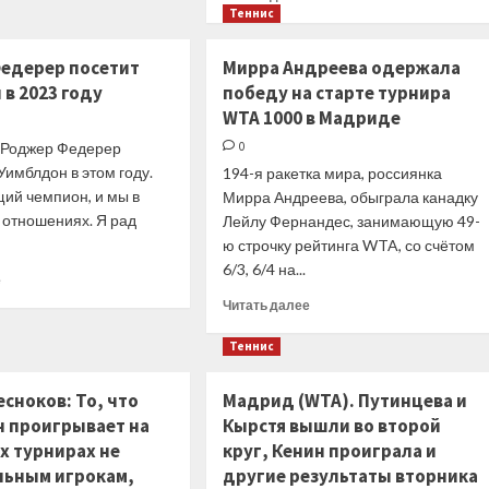
Варвара
больше
Теннис
Грачёва
о
не
Мадрид
едерер посетит
Мирра Андреева одержала
смогла
(WTA).
пробиться
в 2023 году
победу на старте турнира
Анастасия
во
WTA 1000 в Мадриде
Павлюченкова
второй
отыграла
 Роджер Федерер
0
раунд
матчбол
Уимблдон в этом году.
соревнований
194-я ракетка мира, россиянка
в
в
щий чемпион, и мы в
Мирра Андреева, обыграла канадку
первом
Мадриде
 отношениях. Я рад
Лейлу Фернандес, занимающую 49-
круге
турнира
ю строчку рейтинга WTA, со счётом
6/3, 6/4 на...
Прочитать
е
больше
Прочитать
Читать далее
о
больше
Роджер
о
Теннис
Федерер
Мирра
посетит
Андреева
сноков: То, что
Мадрид (WTA). Путинцева и
Уимблдон
одержала
 проигрывает на
в
Кырстя вышли во второй
победу
2023
х турнирах не
круг, Кенин проиграла и
на
году
старте
льным игрокам,
другие результаты вторника
турнира