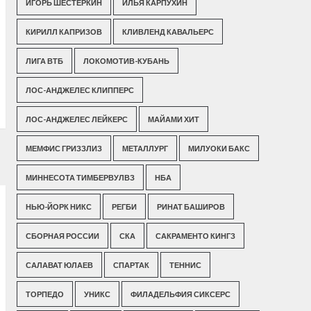
ИГОРЬ ШЕСТЕРКИН
ИЛЬЯ КАРПУХИН
КИРИЛЛ КАПРИЗОВ
КЛИВЛЕНД КАВАЛЬЕРС
ЛИГА ВТБ
ЛОКОМОТИВ-КУБАНЬ
ЛОС-АНДЖЕЛЕС КЛИППЕРС
ЛОС-АНДЖЕЛЕС ЛЕЙКЕРС
МАЙАМИ ХИТ
МЕМФИС ГРИЗЗЛИЗ
МЕТАЛЛУРГ
МИЛУОКИ БАКС
МИННЕСОТА ТИМБЕРВУЛВЗ
НБА
НЬЮ-ЙОРК НИКС
РЕГБИ
РИНАТ БАШИРОВ
СБОРНАЯ РОССИИ
СКА
САКРАМЕНТО КИНГЗ
САЛАВАТ ЮЛАЕВ
СПАРТАК
ТЕННИС
ТОРПЕДО
УНИКС
ФИЛАДЕЛЬФИЯ СИКСЕРС