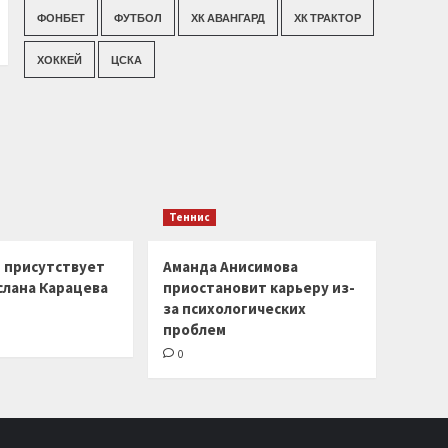
ФОНБЕТ
ФУТБОЛ
ХК АВАНГАРД
ХК ТРАКТОР
ХОККЕЙ
ЦСКА
Теннис
г присутствует
Аманда Анисимова
слана Карацева
приостановит карьеру из-
за психологических
проблем
0