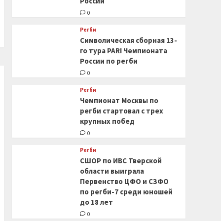
России
0
Регби
Символическая сборная 13-
го тура PARI Чемпионата
России по регби
0
Регби
Чемпионат Москвы по
регби стартовал с трех
крупных побед
0
Регби
СШОР по ИВС Тверской
области выиграла
Первенство ЦФО и СЗФО
по регби-7 среди юношей
до 18 лет
0