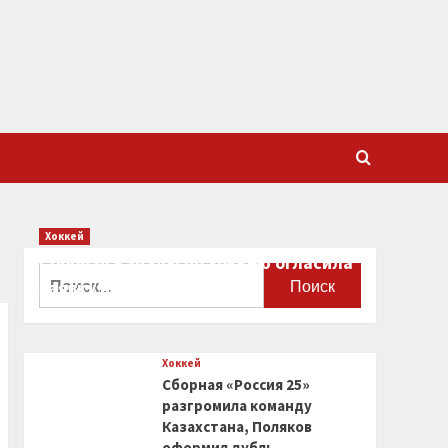
Хоккей
Сборная Канады по хоккею огласила
Найти:
заявку на чемпионат мира
0
Хоккей
Сборная «Россия 25»
разгромила команду
Казахстана, Поляков
оформил дубль