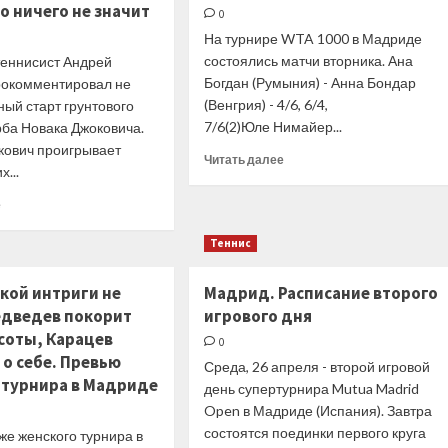
о ничего не значит
0
WTA
На турнире WTA 1000 в Мадриде
1000
в
состоялись матчи вторника. Ана
теннисист Андрей
Мадриде
Богдан (Румыния) - Анна Бондар
рокомментировал не
(Венгрия) - 4/6, 6/4,
ый старт грунтового
7/6(2)Юле Нимайер ...
рба Новака Джоковича.
окович проигрывает
Прочитать
Читать далее
...
больше
о
Прочитать
е
Мадрид
больше
(WTA).
о
Теннис
Путинцева
Андрей
и
Чесноков:
кой интриги не
Мадрид. Расписание второго
Кырстя
То,
вышли
едведев покорит
игрового дня
что
во
Джокович
соты, Карацев
0
второй
проигрывает
о себе. Превью
Среда, 26 апреля - второй игровой
круг,
на
 турнира в Мадриде
Кенин
день супертурнира Mutua Madrid
последних
проиграла
Open в Мадриде (Испания). Завтра
турнирах
и
не
состоятся поединки первого круга
же женского турнира в
другие