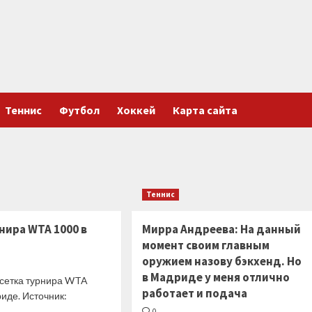
Теннис
Футбол
Хоккей
Карта сайта
Теннис
нира WTA 1000 в
Мирра Андреева: На данный
момент своим главным
оружием назову бэкхенд. Но
в Мадриде у меня отлично
 сетка турнира WTA
работает и подача
иде. Источник:
0