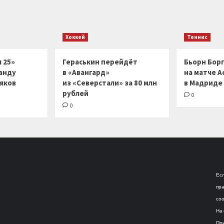
Хоккей
Теннис
 25»
Гераськин перейдёт
Бьорн Бор
анду
в «Авангард»
на матче А
ляков
из «Северстали» за 80 млн
в Мадриде
рублей
0
0
Есл
пра
соо
На 
При