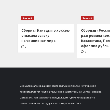
Хоккей
Хоккей
Сборная Канады по хоккею
Сборная «Россия
огласила заявку
разгромила ком
на чемпионат мира
Казахстана, По
оформил дубль
0
0
Все материалы на данном сайте взяты из открытых источников и
предоставляются исключительно в ознакомительных целях. Права на
материалы принадлежат их владельцам. Администрация сайта
ответственности за содержание материала не несет.