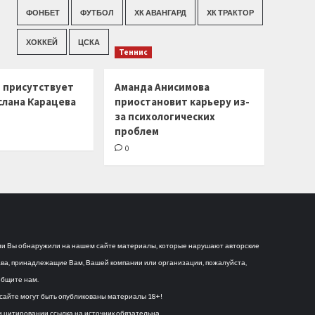
ФОНБЕТ
ФУТБОЛ
ХК АВАНГАРД
ХК ТРАКТОР
ХОККЕЙ
ЦСКА
Теннис
г присутствует
Аманда Анисимова
слана Карацева
приостановит карьеру из-
за психологических
проблем
0
и Вы обнаружили на нашем сайте материалы, которые нарушают авторские
ва, принадлежащие Вам, Вашей компании или организации, пожалуйста,
бщите нам.
сайте могут быть опубликованы материалы 18+!
 цитировании ссылка на источник обязательна.