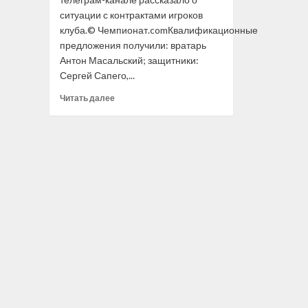
ситуации с контрактами игроков
клуба.© Чемпионат.comКвалификационные
предложения получили: вратарь
Антон Масальский; защитники:
Сергей Сапего,...
Прочитать
Читать далее
больше
о
Минское
«Динамо»
рассказало
о ситуации
с контрактами
игроков