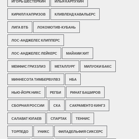
ИГОРЬ ШЕСТЕРКИН
ИЛЬЯ КАРПУХИН
КИРИЛЛ КАПРИЗОВ
КЛИВЛЕНД КАВАЛЬЕРС
ЛИГА ВТБ
ЛОКОМОТИВ-КУБАНЬ
ЛОС-АНДЖЕЛЕС КЛИППЕРС
ЛОС-АНДЖЕЛЕС ЛЕЙКЕРС
МАЙАМИ ХИТ
МЕМФИС ГРИЗЗЛИЗ
МЕТАЛЛУРГ
МИЛУОКИ БАКС
МИННЕСОТА ТИМБЕРВУЛВЗ
НБА
НЬЮ-ЙОРК НИКС
РЕГБИ
РИНАТ БАШИРОВ
СБОРНАЯ РОССИИ
СКА
САКРАМЕНТО КИНГЗ
САЛАВАТ ЮЛАЕВ
СПАРТАК
ТЕННИС
ТОРПЕДО
УНИКС
ФИЛАДЕЛЬФИЯ СИКСЕРС