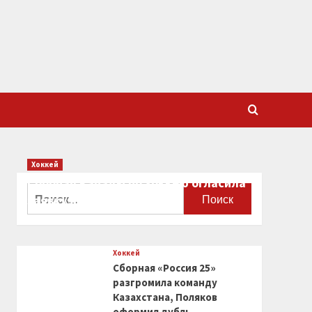
Хоккей
Сборная Канады по хоккею огласила
Найти:
заявку на чемпионат мира
0
Хоккей
Сборная «Россия 25»
разгромила команду
Казахстана, Поляков
оформил дубль