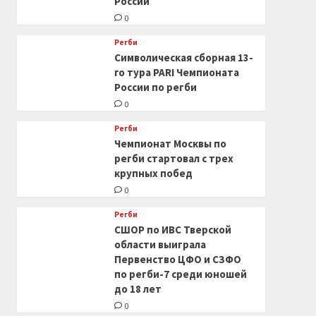
России
0
Регби
Символическая сборная 13-
го тура PARI Чемпионата
России по регби
0
Регби
Чемпионат Москвы по
регби стартовал с трех
крупных побед
0
Регби
СШОР по ИВС Тверской
области выиграла
Первенство ЦФО и СЗФО
по регби-7 среди юношей
до 18 лет
0