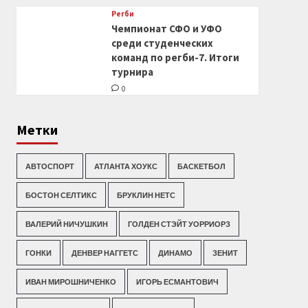
Регби
Чемпионат СФО и УФО
среди студенческих
команд по регби-7. Итоги
турнира
0
Метки
АВТОСПОРТ
АТЛАНТА ХОУКС
БАСКЕТБОЛ
БОСТОН СЕЛТИКС
БРУКЛИН НЕТС
ВАЛЕРИЙ НИЧУШКИН
ГОЛДЕН СТЭЙТ УОРРИОРЗ
ГОНКИ
ДЕНВЕР НАГГЕТС
ДИНАМО
ЗЕНИТ
ИВАН МИРОШНИЧЕНКО
ИГОРЬ ЕСМАНТОВИЧ