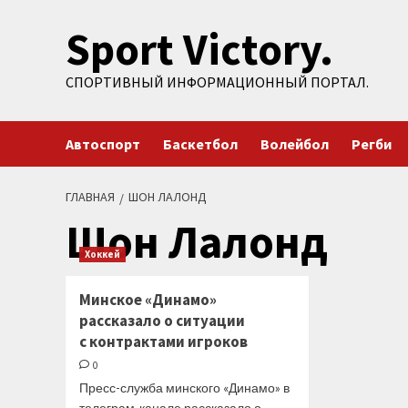
Перейти
Sport Victory.
к
содержимому
СПОРТИВНЫЙ ИНФОРМАЦИОННЫЙ ПОРТАЛ.
Автоспорт
Баскетбол
Волейбол
Регби
ГЛАВНАЯ
ШОН ЛАЛОНД
Шон Лалонд
Хоккей
Минское «Динамо»
рассказало о ситуации
с контрактами игроков
0
Пресс-служба минского «Динамо» в
телеграм-канале рассказало о