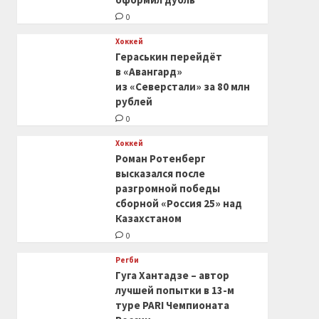
0
Хоккей
Гераськин перейдёт
в «Авангард»
из «Северстали» за 80 млн
рублей
0
Хоккей
Роман Ротенберг
высказался после
разгромной победы
сборной «Россия 25» над
Казахстаном
0
Регби
Гуга Хантадзе – автор
лучшей попытки в 13-м
туре PARI Чемпионата