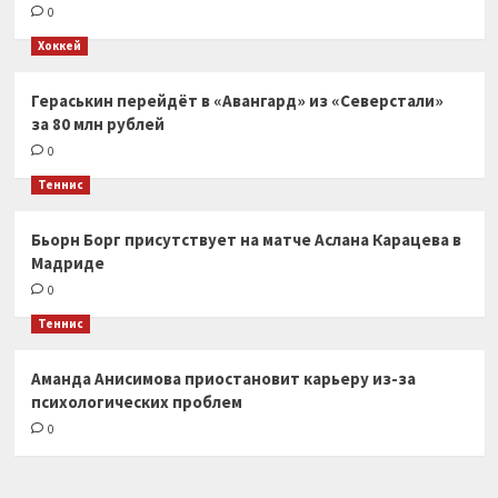
0
Хоккей
Гераськин перейдёт в «Авангард» из «Северстали»
за 80 млн рублей
0
Теннис
Бьорн Борг присутствует на матче Аслана Карацева в
Мадриде
0
Теннис
Аманда Анисимова приостановит карьеру из-за
психологических проблем
0