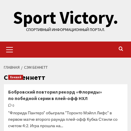
Перейти
Sport Victory.
к
содержимому
СПОРТИВНЫЙ ИНФОРМАЦИОННЫЙ ПОРТАЛ.
Основное
меню
ГЛАВНАЯ
СЭМ БЕННЕТТ
Сэм Беннетт
Хоккей
Бобровский повторил рекорд «Флориды»
по победной серии в плей-офф НХЛ
0
"Флорида Пантерз" обыграла "Торонто Мэйпл Лифс" в
первом матче второго раунда плей-офф Кубка Стэнли со
счетом 4:2. Игра прошла на...