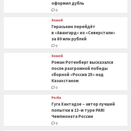
оформил дубль
0
Хоккей
Гераськин перейдёт
в «Авангард» из «Северстали»
за 80 млн рублей
0
Хоккей
Роман Ротенберг высказался
после разгромной победы
сборной «Россия 25» над
Казахстаном
0
Регби
Гуга Хантадзе – автор лучшей
попытки в 13-м туре PARI
Чемпионата России
0