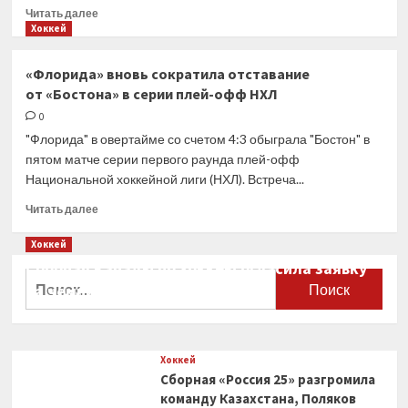
Прочитать
Читать далее
больше
Хоккей
о
Бобровский
«Флорида» вновь сократила отставание
повторил
от «Бостона» в серии плей-офф НХЛ
рекорд
«Флориды»
0
по победной
"Флорида" в овертайме со счетом 4:3 обыграла "Бостон" в
серии
пятом матче серии первого раунда плей-офф
в плей-
Национальной хоккейной лиги (НХЛ). Встреча...
офф
НХЛ
Прочитать
Читать далее
больше
о
Хоккей
«Флорида»
Сборная Канады по хоккею огласила заявку
вновь
Найти:
на чемпионат мира
сократила
отставание
0
от «Бостона»
в серии
Хоккей
плей-
Сборная «Россия 25» разгромила
офф
НХЛ
команду Казахстана, Поляков