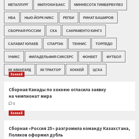
МЕТАЛЛУРГ
МИЛУОКИ БАКС
МИННЕСОТА ТИМБЕРВУЛВЗ
НБА
НЬЮ-ЙОРК НИКС
РЕГБИ
РИНАТ БАШИРОВ
СБОРНАЯ РОССИИ
СКА
САКРАМЕНТО КИНГЗ
САЛАВАТ ЮЛАЕВ
СПАРТАК
ТЕННИС
ТОРПЕДО
УНИКС
ФИЛАДЕЛЬФИЯ СИКСЕРС
ФОНБЕТ
ФУТБОЛ
ХК АВАНГАРД
ХК ТРАКТОР
ХОККЕЙ
ЦСКА
Хоккей
Сборная Канады по хоккею огласила заявку
на чемпионат мира
0
Хоккей
Сборная «Россия 25» разгромила команду Казахстана,
Поляков оформил дубль