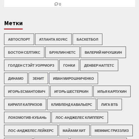
0
Метки
АВТОСПОРТ
АТЛАНТА ХОУКС
БАСКЕТБОЛ
БОСТОН СЕЛТИКС
БРУКЛИН НЕТС
ВАЛЕРИЙ НИЧУШКИН
ГОЛДЕН СТЭЙТ УОРРИОРЗ
ГОНКИ
ДЕНВЕР НАГГЕТС
ДИНАМО
ЗЕНИТ
ИВАН МИРОШНИЧЕНКО
ИГОРЬ ЕСМАНТОВИЧ
ИГОРЬ ШЕСТЕРКИН
ИЛЬЯ КАРПУХИН
КИРИЛЛ КАПРИЗОВ
КЛИВЛЕНД КАВАЛЬЕРС
ЛИГА ВТБ
ЛОКОМОТИВ-КУБАНЬ
ЛОС-АНДЖЕЛЕС КЛИППЕРС
ЛОС-АНДЖЕЛЕС ЛЕЙКЕРС
МАЙАМИ ХИТ
МЕМФИС ГРИЗЗЛИЗ