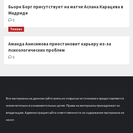
Бьорн Борг присутствует на матче Аслана Карацева в
Мадриде
0
Теннис
Аманда Анисимова приостановит карьеру из-за
психологических проблем
0
Все материалы на данном сайте взяты из открытых источников и предоставляются
исключительно в ознакомительных целях. Права на материалы принадлежат их
владельцам. Администрация сайта ответственности за содержание материала не
несет.