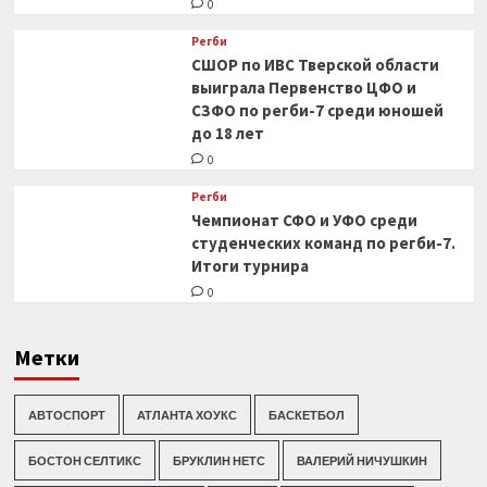
0
Регби
СШОР по ИВС Тверской области
выиграла Первенство ЦФО и
СЗФО по регби-7 среди юношей
до 18 лет
0
Регби
Чемпионат СФО и УФО среди
студенческих команд по регби-7.
Итоги турнира
0
Метки
АВТОСПОРТ
АТЛАНТА ХОУКС
БАСКЕТБОЛ
БОСТОН СЕЛТИКС
БРУКЛИН НЕТС
ВАЛЕРИЙ НИЧУШКИН