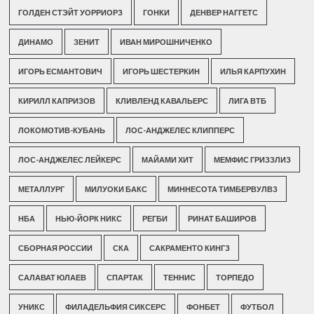
ГОЛДЕН СТЭЙТ УОРРИОРЗ
ГОНКИ
ДЕНВЕР НАГГЕТС
ДИНАМО
ЗЕНИТ
ИВАН МИРОШНИЧЕНКО
ИГОРЬ ЕСМАНТОВИЧ
ИГОРЬ ШЕСТЕРКИН
ИЛЬЯ КАРПУХИН
КИРИЛЛ КАПРИЗОВ
КЛИВЛЕНД КАВАЛЬЕРС
ЛИГА ВТБ
ЛОКОМОТИВ-КУБАНЬ
ЛОС-АНДЖЕЛЕС КЛИППЕРС
ЛОС-АНДЖЕЛЕС ЛЕЙКЕРС
МАЙАМИ ХИТ
МЕМФИС ГРИЗЗЛИЗ
МЕТАЛЛУРГ
МИЛУОКИ БАКС
МИННЕСОТА ТИМБЕРВУЛВЗ
НБА
НЬЮ-ЙОРК НИКС
РЕГБИ
РИНАТ БАШИРОВ
СБОРНАЯ РОССИИ
СКА
САКРАМЕНТО КИНГЗ
САЛАВАТ ЮЛАЕВ
СПАРТАК
ТЕННИС
ТОРПЕДО
УНИКС
ФИЛАДЕЛЬФИЯ СИКСЕРС
ФОНБЕТ
ФУТБОЛ