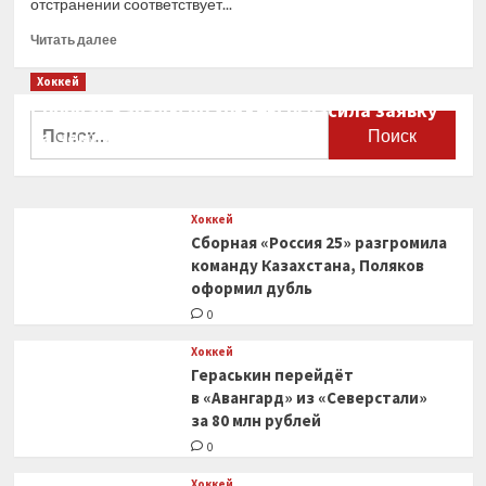
отстранении соответствует...
Прочитать
Читать далее
больше
о
Хоккей
Капитан
Сборная Канады по хоккею огласила заявку
«Торпедо»
Найти:
на чемпионат мира
Нетфуллин
подтвердил
0
информацию
о своем
Хоккей
отстранении
Сборная «Россия 25» разгромила
от тренировок
команду Казахстана, Поляков
оформил дубль
0
Хоккей
Гераськин перейдёт
в «Авангард» из «Северстали»
за 80 млн рублей
0
Хоккей