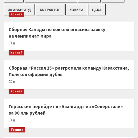
ХК АВАНГАРД
ХК ТРАКТОР
ХОККЕЙ
ЦСКА
Хоккей
Сборная Канады по хоккею огласила заявку
на чемпионат мира
0
Хоккей
Сборная «Россия 25» разгромила команду Казахстана,
Поляков оформил дубль
0
Хоккей
Гераськин перейдёт в «Авангард» из «Северстали»
за 80 млн рублей
0
Теннис