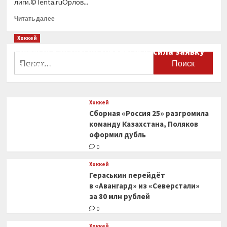
лиги.© lenta.ruОрлов...
Прочитать
Читать далее
больше
о
Хоккей
Российский
Сборная Канады по хоккею огласила заявку
игрок
Найти:
на чемпионат мира
«Бостона»
установил
0
рекорд
НХЛ
Хоккей
Сборная «Россия 25» разгромила
команду Казахстана, Поляков
оформил дубль
0
Хоккей
Гераськин перейдёт
в «Авангард» из «Северстали»
за 80 млн рублей
0
Хоккей