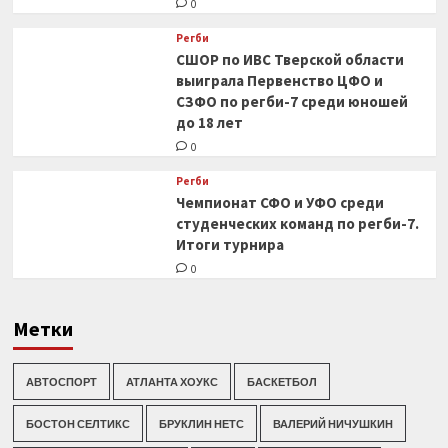
0
Регби
СШОР по ИВС Тверской области
выиграла Первенство ЦФО и
СЗФО по регби-7 среди юношей
до 18 лет
0
Регби
Чемпионат СФО и УФО среди
студенческих команд по регби-7.
Итоги турнира
0
Метки
АВТОСПОРТ
АТЛАНТА ХОУКС
БАСКЕТБОЛ
БОСТОН СЕЛТИКС
БРУКЛИН НЕТС
ВАЛЕРИЙ НИЧУШКИН