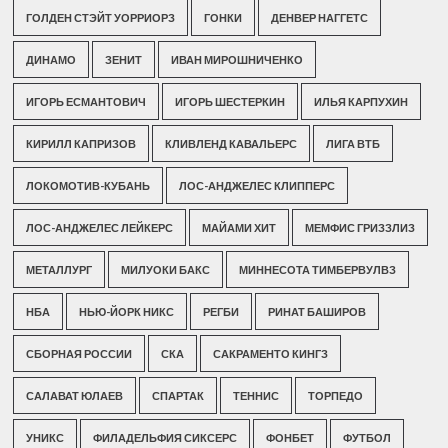
ГОЛДЕН СТЭЙТ УОРРИОРЗ
ГОНКИ
ДЕНВЕР НАГГЕТС
ДИНАМО
ЗЕНИТ
ИВАН МИРОШНИЧЕНКО
ИГОРЬ ЕСМАНТОВИЧ
ИГОРЬ ШЕСТЕРКИН
ИЛЬЯ КАРПУХИН
КИРИЛЛ КАПРИЗОВ
КЛИВЛЕНД КАВАЛЬЕРС
ЛИГА ВТБ
ЛОКОМОТИВ-КУБАНЬ
ЛОС-АНДЖЕЛЕС КЛИППЕРС
ЛОС-АНДЖЕЛЕС ЛЕЙКЕРС
МАЙАМИ ХИТ
МЕМФИС ГРИЗЗЛИЗ
МЕТАЛЛУРГ
МИЛУОКИ БАКС
МИННЕСОТА ТИМБЕРВУЛВЗ
НБА
НЬЮ-ЙОРК НИКС
РЕГБИ
РИНАТ БАШИРОВ
СБОРНАЯ РОССИИ
СКА
САКРАМЕНТО КИНГЗ
САЛАВАТ ЮЛАЕВ
СПАРТАК
ТЕННИС
ТОРПЕДО
УНИКС
ФИЛАДЕЛЬФИЯ СИКСЕРС
ФОНБЕТ
ФУТБОЛ