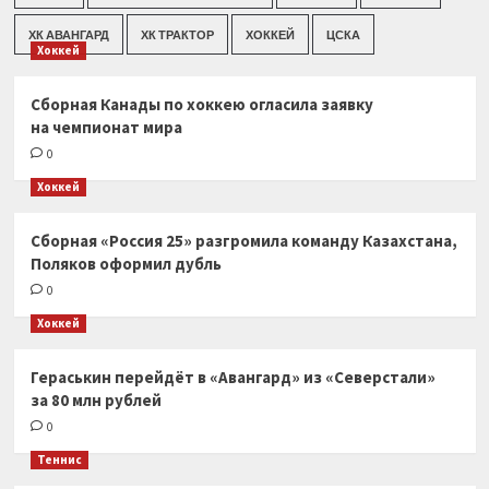
ХК АВАНГАРД
ХК ТРАКТОР
ХОККЕЙ
ЦСКА
Хоккей
Сборная Канады по хоккею огласила заявку
на чемпионат мира
0
Хоккей
Сборная «Россия 25» разгромила команду Казахстана,
Поляков оформил дубль
0
Хоккей
Гераськин перейдёт в «Авангард» из «Северстали»
за 80 млн рублей
0
Теннис