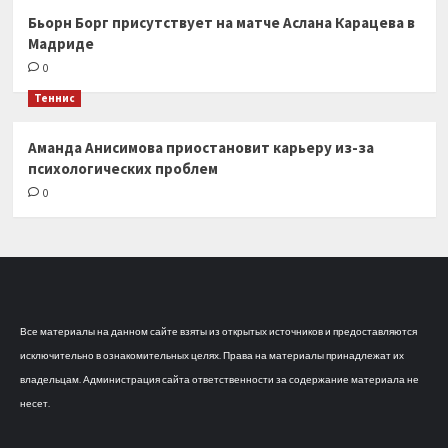
Бьорн Борг присутствует на матче Аслана Карацева в
Мадриде
0
Теннис
Аманда Анисимова приостановит карьеру из-за
психологических проблем
0
Все материалы на данном сайте взяты из открытых источников и предоставляются
исключительно в ознакомительных целях. Права на материалы принадлежат их
владельцам. Администрация сайта ответственности за содержание материала не
несет.