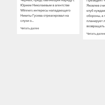
Президент 
Юрием Николаевым в агентстве
Яковлев счи
Winners интересы нападающего
клуб нуждае
Никиты Гусева отреагировал на
обороны, а 
слухи о...
планирует л
возвращать 
Прочитать
Читать далее
больше
Читать дале
о
Агент
Гусева
отреагировал
на слухи
о проблемах
хоккеиста
с алкоголем