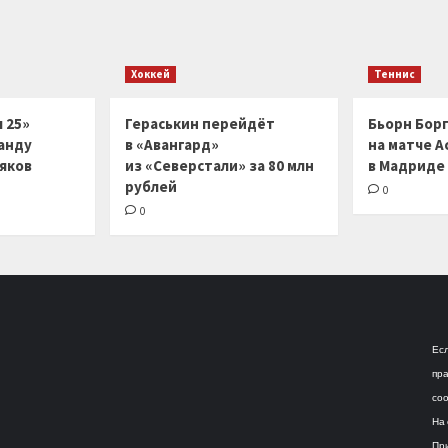
Хоккей
Теннис
 25»
Гераськин перейдёт
Бьорн Бор
анду
в «Авангард»
на матче А
ляков
из «Северстали» за 80 млн
в Мадриде
рублей
0
0
Есл
пра
соо
На 
При