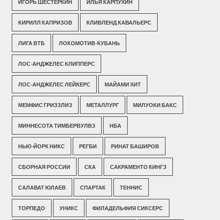
ИГОРЬ ШЕСТЕРКИН
ИЛЬЯ КАРПУХИН
КИРИЛЛ КАПРИЗОВ
КЛИВЛЕНД КАВАЛЬЕРС
ЛИГА ВТБ
ЛОКОМОТИВ-КУБАНЬ
ЛОС-АНДЖЕЛЕС КЛИППЕРС
ЛОС-АНДЖЕЛЕС ЛЕЙКЕРС
МАЙАМИ ХИТ
МЕМФИС ГРИЗЗЛИЗ
МЕТАЛЛУРГ
МИЛУОКИ БАКС
МИННЕСОТА ТИМБЕРВУЛВЗ
НБА
НЬЮ-ЙОРК НИКС
РЕГБИ
РИНАТ БАШИРОВ
СБОРНАЯ РОССИИ
СКА
САКРАМЕНТО КИНГЗ
САЛАВАТ ЮЛАЕВ
СПАРТАК
ТЕННИС
ТОРПЕДО
УНИКС
ФИЛАДЕЛЬФИЯ СИКСЕРС