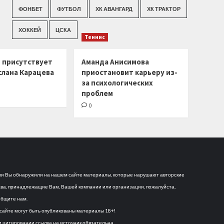
ФОНБЕТ
ФУТБОЛ
ХК АВАНГАРД
ХК ТРАКТОР
ХОККЕЙ
ЦСКА
Теннис
г присутствует
Аманда Анисимова
слана Карацева
приостановит карьеру из-
за психологических
проблем
0
и Вы обнаружили на нашем сайте материалы, которые нарушают авторские
ва, принадлежащие Вам, Вашей компании или организации, пожалуйста,
бщите нам.
сайте могут быть опубликованы материалы 18+!
 цитировании ссылка на источник обязательна.