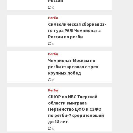
России
0
Регби
Символическая сборная 13-
го тура PARI Чемпионата
России по регби
0
Регби
Чемпионат Москвы по
регби стартовал с трех
крупных побед
0
Регби
СШОР по ИВС Тверской
области выиграла
Первенство ЦФО и СЗФО
по регби-7 среди юношей
до 18 лет
0