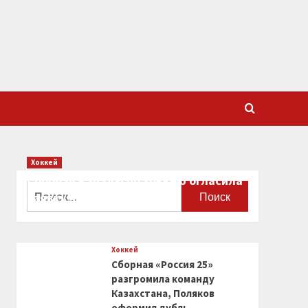
Хоккей
Сборная Канады по хоккею огласила
Найти:
заявку на чемпионат мира
0
Хоккей
Сборная «Россия 25»
разгромила команду
Казахстана, Поляков
оформил дубль