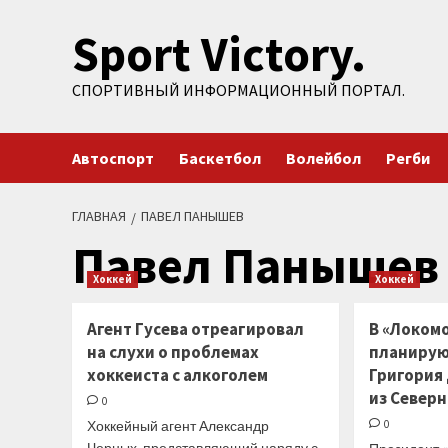
Перейти
Sport Victory.
к
содержимому
СПОРТИВНЫЙ ИНФОРМАЦИОННЫЙ ПОРТАЛ.
Автоспорт
Баскетбол
Волейбол
Регби
ГЛАВНАЯ
ПАВЕЛ ПАНЫШЕВ
Павел Панышев
Хоккей
Хоккей
Агент Гусева отреагировал
В «Локомо
на слухи о проблемах
планирую
хоккеиста с алкоголем
Григория
из Север
0
Хоккейный агент Александр
0
Черных, представляющий наряду с