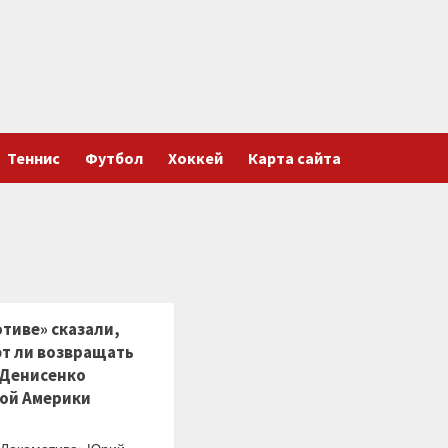
Теннис
Футбол
Хоккей
Карта сайта
тиве» сказали,
т ли возвращать
 Денисенко
ной Америки