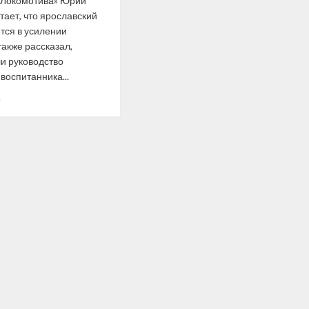
«Локомотива» Юрий
тает, что ярославский
тся в усилении
также рассказал,
и руководство
воспитанника...
Прочитать
е
больше
о
В «Локомотиве»
сказали,
планируют
ли возвращать
Григория
Денисенко
из Северной
Америки