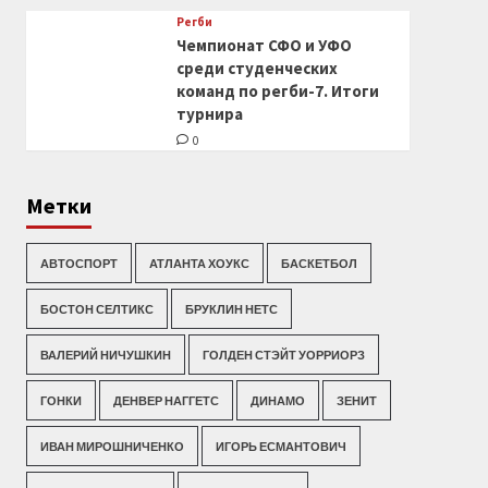
Регби
Чемпионат СФО и УФО
среди студенческих
команд по регби-7. Итоги
турнира
0
Метки
АВТОСПОРТ
АТЛАНТА ХОУКС
БАСКЕТБОЛ
БОСТОН СЕЛТИКС
БРУКЛИН НЕТС
ВАЛЕРИЙ НИЧУШКИН
ГОЛДЕН СТЭЙТ УОРРИОРЗ
ГОНКИ
ДЕНВЕР НАГГЕТС
ДИНАМО
ЗЕНИТ
ИВАН МИРОШНИЧЕНКО
ИГОРЬ ЕСМАНТОВИЧ