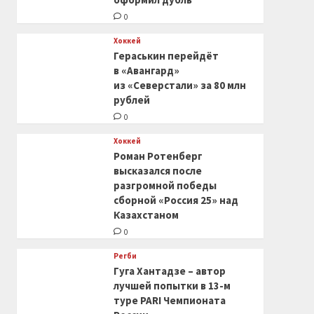
0
Хоккей
Гераськин перейдёт
в «Авангард»
из «Северстали» за 80 млн
рублей
0
Хоккей
Роман Ротенберг
высказался после
разгромной победы
сборной «Россия 25» над
Казахстаном
0
Регби
Гуга Хантадзе – автор
лучшей попытки в 13-м
туре PARI Чемпионата