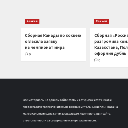
Хоккей
Хоккей
Сборная Канады по хоккею
Сборная «Россия
огласила заявку
разгромила ком
на чемпионат мира
Казахстана, По
оформил дубль
0
0
Все материалы на данном сайте взяты из открытых источников и
предоставляются исключительно в ознакомительных целях. Права на
материалы принадлежат их владельцам. Администрация сайта
ответственности за содержание материала не несет.