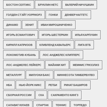
БОСТОН СЕЛТИКС
БРУКЛИН НЕТС
ВАЛЕРИЙ НИЧУШКИН
ГОЛДЕН СТЭЙТ УОРРИОРЗ
ГОНКИ
ДЕНВЕР НАГГЕТС
ДИНАМО
ЗЕНИТ
ИВАН МИРОШНИЧЕНКО
ИГОРЬ ЕСМАНТОВИЧ
ИГОРЬ ШЕСТЕРКИН
ИЛЬЯ КАРПУХИН
КИРИЛЛ КАПРИЗОВ
КЛИВЛЕНД КАВАЛЬЕРС
ЛИГА ВТБ
ЛОКОМОТИВ-КУБАНЬ
ЛОС-АНДЖЕЛЕС КЛИППЕРС
ЛОС-АНДЖЕЛЕС ЛЕЙКЕРС
МАЙАМИ ХИТ
МЕМФИС ГРИЗЗЛИЗ
МЕТАЛЛУРГ
МИЛУОКИ БАКС
МИННЕСОТА ТИМБЕРВУЛВЗ
НБА
НЬЮ-ЙОРК НИКС
РЕГБИ
РИНАТ БАШИРОВ
СБОРНАЯ РОССИИ
СКА
САКРАМЕНТО КИНГЗ
САЛАВАТ ЮЛАЕВ
СПАРТАК
ТЕННИС
ТОРПЕДО