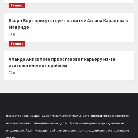
Теннис
Бьорн Борг присутствует на матче Аслана Карацева в
Мадриде
0
Теннис
Аманда Анисимова приостановит карьеру из-за
психологических проблем
0
Все материалы на данном сайте взяты из открытых источников и предоставляются
исключительно в ознакомительных целях. Права на материалы принадлежат их
владельцам. Администрация сайта ответственности за содержание материала не
несет.