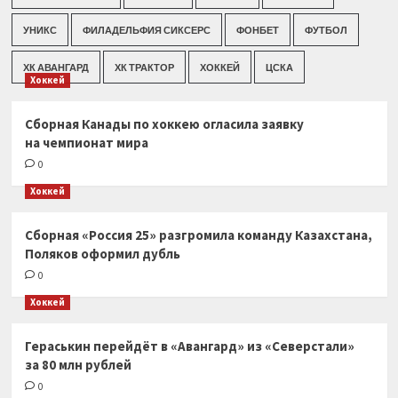
УНИКС
ФИЛАДЕЛЬФИЯ СИКСЕРС
ФОНБЕТ
ФУТБОЛ
ХК АВАНГАРД
ХК ТРАКТОР
ХОККЕЙ
ЦСКА
Хоккей
Сборная Канады по хоккею огласила заявку
на чемпионат мира
0
Хоккей
Сборная «Россия 25» разгромила команду Казахстана,
Поляков оформил дубль
0
Хоккей
Гераськин перейдёт в «Авангард» из «Северстали»
за 80 млн рублей
0