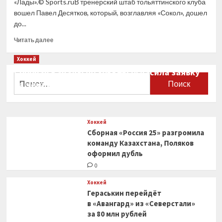
«Лады».© Sports.ruВ тренерский штаб тольяттинского клуба
вошел Павел Десятков, который, возглавляя «Сокол», дошел
до...
Прочитать
Читать далее
больше
о
Хоккей
Браташ
Сборная Канады по хоккею огласила заявку
возглавил
Найти:
на чемпионат мира
«Ладу»,
Десятков
0
вошел
в тренерский
Хоккей
штаб.
Сборная «Россия 25» разгромила
Чеботарев
остался
команду Казахстана, Поляков
гендиректором,
оформил дубль
Якубов
0
стал
спортивным
Хоккей
директором
Гераськин перейдёт
в «Авангард» из «Северстали»
за 80 млн рублей