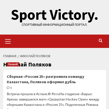
Перейти
Sport Victory.
к
содержимому
СПОРТИВНЫЙ ИНФОРМАЦИОННЫЙ ПОРТАЛ.
Основное
меню
ГЛАВНАЯ
НИКОЛАЙ ПОЛЯКОВ
Николай Поляков
Хоккей
Сборная «Россия 25» разгромила команду
Казахстана, Поляков оформил дубль
0
Встреча прошла в Астане.© fhr.ruНа стадионе «Барыс-
Арена» завершился матч «Qazaqstan Hockey Open» между
сборными Казахстана и «Россия 25». Подопечные Романа