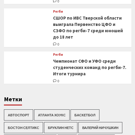
0
Регби
СШОР по ИВС Тверской области
выиграла Первенство ЦФО и
СЗФО по регби-7 среди юношей
до 18 лет
0
Регби
Чемпионат СФО и УФО среди
студенческих команд по регби-7.
Итоги турнира
0
Метки
АВТОСПОРТ
АТЛАНТА ХОУКС
БАСКЕТБОЛ
БОСТОН СЕЛТИКС
БРУКЛИН НЕТС
ВАЛЕРИЙ НИЧУШКИН