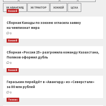
ХК АВАНГАРД
ХК ТРАКТОР
ХОККЕЙ
ЦСКА
Хоккей
Сборная Канады по хоккею огласила заявку
на чемпионат мира
0
Хоккей
Сборная «Россия 25» разгромила команду Казахстана,
Поляков оформил дубль
0
Хоккей
Гераськин перейдёт в «Авангард» из «Северстали»
за 80 млн рублей
0
Теннис