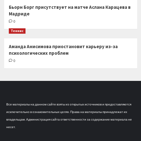
Бьорн Борг присутствует на матче Аслана Карацева в
Мадриде
0
Теннис
Аманда Анисимова приостановит карьеру из-за
психологических проблем
0
Все материалы на данном сайте взяты из открытых источников и предоставляются
исключительно в ознакомительных целях. Права на материалы принадлежат их
владельцам. Администрация сайта ответственности за содержание материала не
несет.