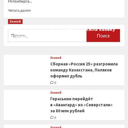
Ротенберга...
Прочитать
Читать далее
больше
о
Хоккей
Сборная
Сборная Канады по хоккею огласила заявку
«Россия
Найти:
на чемпионат мира
25»
разгромила
0
команду
Казахстана,
Хоккей
Поляков
Сборная «Россия 25» разгромила
оформил
дубль
команду Казахстана, Поляков
оформил дубль
0
Хоккей
Гераськин перейдёт
в «Авангард» из «Северстали»
за 80 млн рублей
0
Хоккей