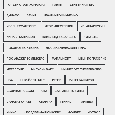
ГОЛДЕН СТЭЙТ УОРРИОРЗ
ГОНКИ
ДЕНВЕР НАГГЕТС
ДИНАМО
ЗЕНИТ
ИВАН МИРОШНИЧЕНКО
ИГОРЬ ЕСМАНТОВИЧ
ИГОРЬ ШЕСТЕРКИН
ИЛЬЯ КАРПУХИН
КИРИЛЛ КАПРИЗОВ
КЛИВЛЕНД КАВАЛЬЕРС
ЛИГА ВТБ
ЛОКОМОТИВ-КУБАНЬ
ЛОС-АНДЖЕЛЕС КЛИППЕРС
ЛОС-АНДЖЕЛЕС ЛЕЙКЕРС
МАЙАМИ ХИТ
МЕМФИС ГРИЗЗЛИЗ
МЕТАЛЛУРГ
МИЛУОКИ БАКС
МИННЕСОТА ТИМБЕРВУЛВЗ
НБА
НЬЮ-ЙОРК НИКС
РЕГБИ
РИНАТ БАШИРОВ
СБОРНАЯ РОССИИ
СКА
САКРАМЕНТО КИНГЗ
САЛАВАТ ЮЛАЕВ
СПАРТАК
ТЕННИС
ТОРПЕДО
УНИКС
ФИЛАДЕЛЬФИЯ СИКСЕРС
ФОНБЕТ
ФУТБОЛ