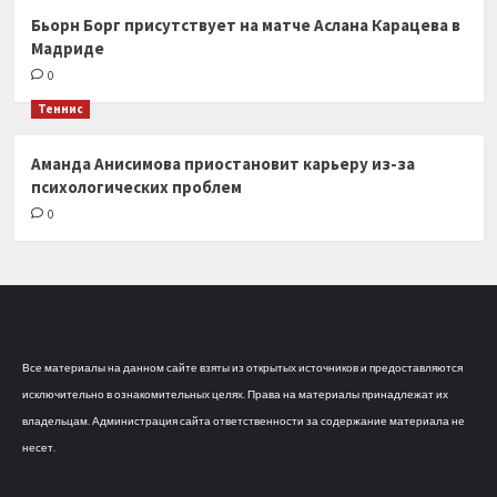
Бьорн Борг присутствует на матче Аслана Карацева в
Мадриде
0
Теннис
Аманда Анисимова приостановит карьеру из-за
психологических проблем
0
Все материалы на данном сайте взяты из открытых источников и предоставляются
исключительно в ознакомительных целях. Права на материалы принадлежат их
владельцам. Администрация сайта ответственности за содержание материала не
несет.