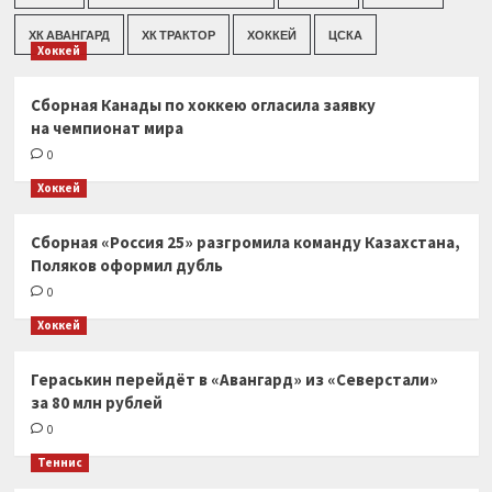
ХК АВАНГАРД
ХК ТРАКТОР
ХОККЕЙ
ЦСКА
Хоккей
Сборная Канады по хоккею огласила заявку
на чемпионат мира
0
Хоккей
Сборная «Россия 25» разгромила команду Казахстана,
Поляков оформил дубль
0
Хоккей
Гераськин перейдёт в «Авангард» из «Северстали»
за 80 млн рублей
0
Теннис