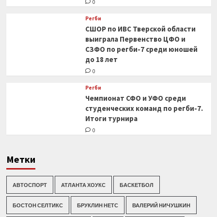
0
Регби
СШОР по ИВС Тверской области
выиграла Первенство ЦФО и
СЗФО по регби-7 среди юношей
до 18 лет
0
Регби
Чемпионат СФО и УФО среди
студенческих команд по регби-7.
Итоги турнира
0
Метки
АВТОСПОРТ
АТЛАНТА ХОУКС
БАСКЕТБОЛ
БОСТОН СЕЛТИКС
БРУКЛИН НЕТС
ВАЛЕРИЙ НИЧУШКИН