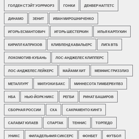
ГОЛДЕН СТЭЙТ УОРРИОРЗ
ГОНКИ
ДЕНВЕР НАГГЕТС
ДИНАМО
ЗЕНИТ
ИВАН МИРОШНИЧЕНКО
ИГОРЬ ЕСМАНТОВИЧ
ИГОРЬ ШЕСТЕРКИН
ИЛЬЯ КАРПУХИН
КИРИЛЛ КАПРИЗОВ
КЛИВЛЕНД КАВАЛЬЕРС
ЛИГА ВТБ
ЛОКОМОТИВ-КУБАНЬ
ЛОС-АНДЖЕЛЕС КЛИППЕРС
ЛОС-АНДЖЕЛЕС ЛЕЙКЕРС
МАЙАМИ ХИТ
МЕМФИС ГРИЗЗЛИЗ
МЕТАЛЛУРГ
МИЛУОКИ БАКС
МИННЕСОТА ТИМБЕРВУЛВЗ
НБА
НЬЮ-ЙОРК НИКС
РЕГБИ
РИНАТ БАШИРОВ
СБОРНАЯ РОССИИ
СКА
САКРАМЕНТО КИНГЗ
САЛАВАТ ЮЛАЕВ
СПАРТАК
ТЕННИС
ТОРПЕДО
УНИКС
ФИЛАДЕЛЬФИЯ СИКСЕРС
ФОНБЕТ
ФУТБОЛ