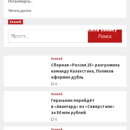
Ротенберга...
Прочитать
Читать далее
больше
о
Хоккей
Сборная
Сборная Канады по хоккею огласила заявку
«Россия
Найти:
на чемпионат мира
25»
разгромила
0
команду
Казахстана,
Хоккей
Поляков
Сборная «Россия 25» разгромила
оформил
дубль
команду Казахстана, Поляков
оформил дубль
0
Хоккей
Гераськин перейдёт
в «Авангард» из «Северстали»
за 80 млн рублей
0
Хоккей