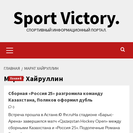
Перейти
Sport Victory.
к
содержимому
СПОРТИВНЫЙ ИНФОРМАЦИОННЫЙ ПОРТАЛ.
Основное
меню
ГЛАВНАЯ
МАРАТ ХАЙРУЛЛИН
Марат Хайруллин
Хоккей
Сборная «Россия 25» разгромила команду
Казахстана, Поляков оформил дубль
0
Встреча прошла в Астане.© fhr.ruНа стадионе «Барыс-
Арена» завершился матч «Qazaqstan Hockey Open» между
сборными Казахстана и «Россия 25». Подопечные Романа