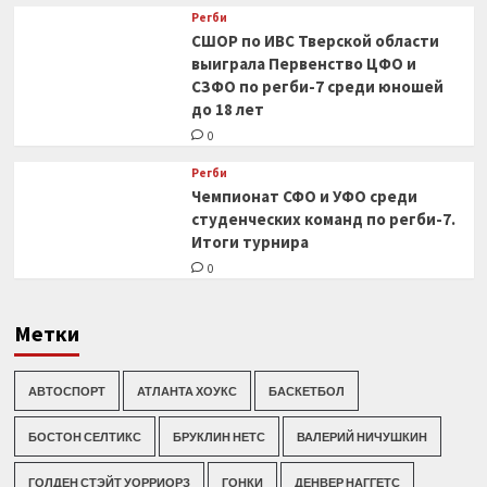
Регби
СШОР по ИВС Тверской области
выиграла Первенство ЦФО и
СЗФО по регби-7 среди юношей
до 18 лет
0
Регби
Чемпионат СФО и УФО среди
студенческих команд по регби-7.
Итоги турнира
0
Метки
АВТОСПОРТ
АТЛАНТА ХОУКС
БАСКЕТБОЛ
БОСТОН СЕЛТИКС
БРУКЛИН НЕТС
ВАЛЕРИЙ НИЧУШКИН
ГОЛДЕН СТЭЙТ УОРРИОРЗ
ГОНКИ
ДЕНВЕР НАГГЕТС