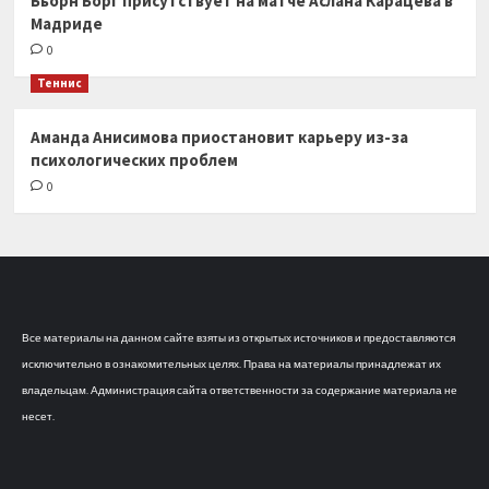
Бьорн Борг присутствует на матче Аслана Карацева в
Мадриде
0
Теннис
Аманда Анисимова приостановит карьеру из-за
психологических проблем
0
Все материалы на данном сайте взяты из открытых источников и предоставляются
исключительно в ознакомительных целях. Права на материалы принадлежат их
владельцам. Администрация сайта ответственности за содержание материала не
несет.