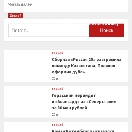
Прочитать
Читать далее
больше
о
Хоккей
ХК «Сочи»
Сборная Канады по хоккею огласила заявку
заключил
Найти:
на чемпионат мира
контракты
с тремя
0
хоккеистами
Хоккей
Сборная «Россия 25» разгромила
команду Казахстана, Поляков
оформил дубль
0
Хоккей
Гераськин перейдёт
в «Авангард» из «Северстали»
за 80 млн рублей
0
Хоккей
Роман Ротенберг высказался