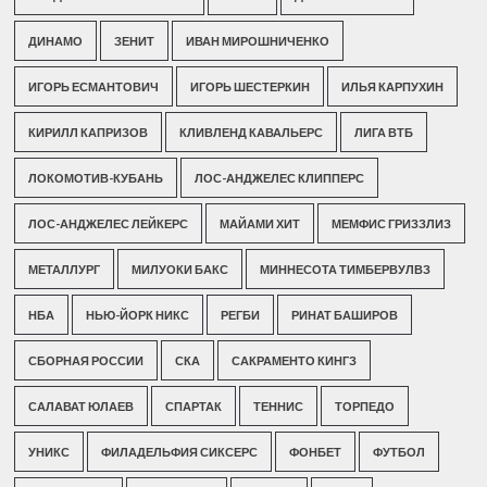
ДИНАМО
ЗЕНИТ
ИВАН МИРОШНИЧЕНКО
ИГОРЬ ЕСМАНТОВИЧ
ИГОРЬ ШЕСТЕРКИН
ИЛЬЯ КАРПУХИН
КИРИЛЛ КАПРИЗОВ
КЛИВЛЕНД КАВАЛЬЕРС
ЛИГА ВТБ
ЛОКОМОТИВ-КУБАНЬ
ЛОС-АНДЖЕЛЕС КЛИППЕРС
ЛОС-АНДЖЕЛЕС ЛЕЙКЕРС
МАЙАМИ ХИТ
МЕМФИС ГРИЗЗЛИЗ
МЕТАЛЛУРГ
МИЛУОКИ БАКС
МИННЕСОТА ТИМБЕРВУЛВЗ
НБА
НЬЮ-ЙОРК НИКС
РЕГБИ
РИНАТ БАШИРОВ
СБОРНАЯ РОССИИ
СКА
САКРАМЕНТО КИНГЗ
САЛАВАТ ЮЛАЕВ
СПАРТАК
ТЕННИС
ТОРПЕДО
УНИКС
ФИЛАДЕЛЬФИЯ СИКСЕРС
ФОНБЕТ
ФУТБОЛ