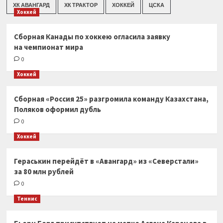
ХК АВАНГАРД
ХК ТРАКТОР
ХОККЕЙ
ЦСКА
Хоккей
Сборная Канады по хоккею огласила заявку
на чемпионат мира
0
Хоккей
Сборная «Россия 25» разгромила команду Казахстана,
Поляков оформил дубль
0
Хоккей
Гераськин перейдёт в «Авангард» из «Северстали»
за 80 млн рублей
0
Теннис