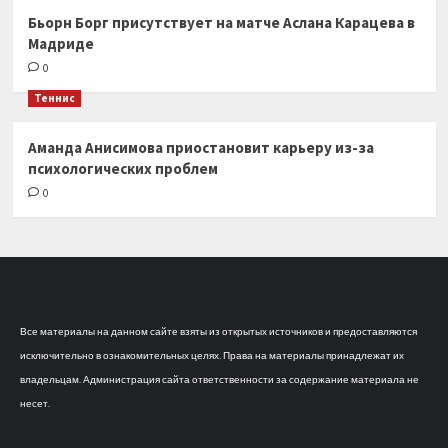
Бьорн Борг присутствует на матче Аслана Карацева в
Мадриде
0
Теннис
Аманда Анисимова приостановит карьеру из-за
психологических проблем
0
Все материалы на данном сайте взяты из открытых источников и предоставляются
исключительно в ознакомительных целях. Права на материалы принадлежат их
владельцам. Администрация сайта ответственности за содержание материала не
несет.