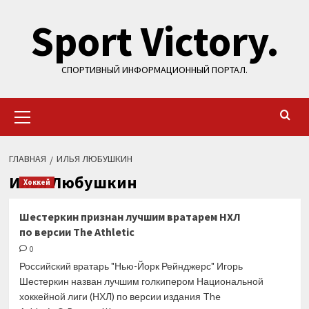
Перейти
Sport Victory.
к
содержимому
СПОРТИВНЫЙ ИНФОРМАЦИОННЫЙ ПОРТАЛ.
Основное
меню
ГЛАВНАЯ
ИЛЬЯ ЛЮБУШКИН
Илья Любушкин
Хоккей
Шестеркин признан лучшим вратарем НХЛ
по версии The Athletic
0
Российский вратарь "Нью-Йорк Рейнджерс" Игорь
Шестеркин назван лучшим голкипером Национальной
хоккейной лиги (НХЛ) по версии издания The