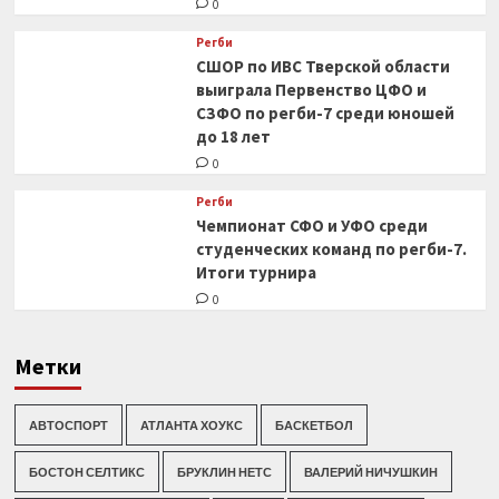
0
Регби
СШОР по ИВС Тверской области
выиграла Первенство ЦФО и
СЗФО по регби-7 среди юношей
до 18 лет
0
Регби
Чемпионат СФО и УФО среди
студенческих команд по регби-7.
Итоги турнира
0
Метки
АВТОСПОРТ
АТЛАНТА ХОУКС
БАСКЕТБОЛ
БОСТОН СЕЛТИКС
БРУКЛИН НЕТС
ВАЛЕРИЙ НИЧУШКИН