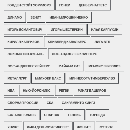
ГОЛДЕН СТЭЙТ УОРРИОРЗ
ГОНКИ
ДЕНВЕР НАГГЕТС
ДИНАМО
ЗЕНИТ
ИВАН МИРОШНИЧЕНКО
ИГОРЬ ЕСМАНТОВИЧ
ИГОРЬ ШЕСТЕРКИН
ИЛЬЯ КАРПУХИН
КИРИЛЛ КАПРИЗОВ
КЛИВЛЕНД КАВАЛЬЕРС
ЛИГА ВТБ
ЛОКОМОТИВ-КУБАНЬ
ЛОС-АНДЖЕЛЕС КЛИППЕРС
ЛОС-АНДЖЕЛЕС ЛЕЙКЕРС
МАЙАМИ ХИТ
МЕМФИС ГРИЗЗЛИЗ
МЕТАЛЛУРГ
МИЛУОКИ БАКС
МИННЕСОТА ТИМБЕРВУЛВЗ
НБА
НЬЮ-ЙОРК НИКС
РЕГБИ
РИНАТ БАШИРОВ
СБОРНАЯ РОССИИ
СКА
САКРАМЕНТО КИНГЗ
САЛАВАТ ЮЛАЕВ
СПАРТАК
ТЕННИС
ТОРПЕДО
УНИКС
ФИЛАДЕЛЬФИЯ СИКСЕРС
ФОНБЕТ
ФУТБОЛ