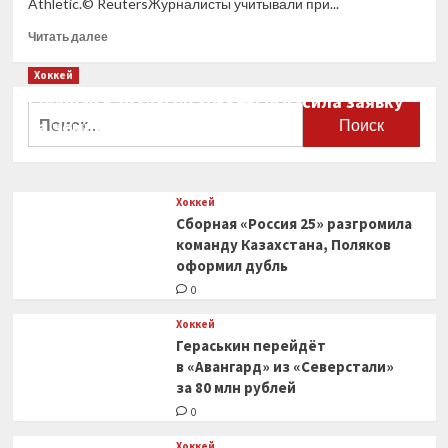
Athletic.© ReutersЖурналисты учитывали при...
Прочитать
Читать далее
больше
о
Хоккей
Шестеркин
Сборная Канады по хоккею огласила заявку
признан
Найти:
на чемпионат мира
лучшим
вратарем
0
НХЛ
по версии
Хоккей
The
Сборная «Россия 25» разгромила
Athletic
команду Казахстана, Поляков
оформил дубль
0
Хоккей
Гераськин перейдёт
в «Авангард» из «Северстали»
за 80 млн рублей
0
Хоккей