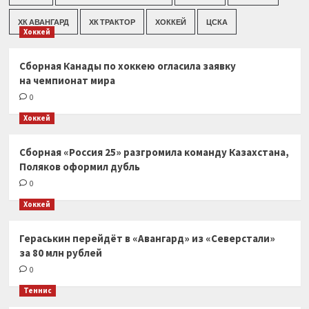
ХК АВАНГАРД
ХК ТРАКТОР
ХОККЕЙ
ЦСКА
Хоккей
Сборная Канады по хоккею огласила заявку
на чемпионат мира
0
Хоккей
Сборная «Россия 25» разгромила команду Казахстана,
Поляков оформил дубль
0
Хоккей
Гераськин перейдёт в «Авангард» из «Северстали»
за 80 млн рублей
0
Теннис