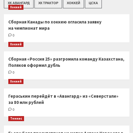
ХК АВАНГАРД
ХК ТРАКТОР
ХОККЕЙ
ЦСКА
Хоккей
Сборная Канады по хоккею огласила заявку
на чемпионат мира
0
Хоккей
Сборная «Россия 25» разгромила команду Казахстана,
Поляков оформил дубль
0
Хоккей
Гераськин перейдёт в «Авангард» из «Северстали»
за 80 млн рублей
0
Теннис