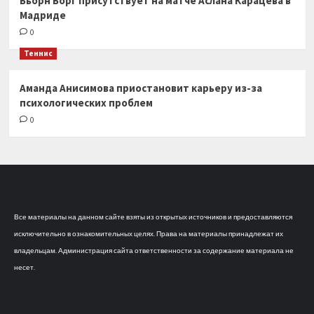
Бьорн Борг присутствует на матче Аслана Карацева в
Мадриде
0
Теннис
Аманда Анисимова приостановит карьеру из-за
психологических проблем
0
Все материалы на данном сайте взяты из открытых источников и предоставляются
исключительно в ознакомительных целях. Права на материалы принадлежат их
владельцам. Администрация сайта ответственности за содержание материала не
несет.