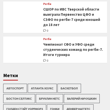
Регби
СШОР по ИВС Тверской области
выиграла Первенство ЦФО и
СЗФО по регби-7 среди юношей
до 18 лет
0
Регби
Чемпионат СФО и УФО среди
студенческих команд по регби-7.
Итоги турнира
0
Метки
АВТОСПОРТ
АТЛАНТА ХОУКС
БАСКЕТБОЛ
БОСТОН СЕЛТИКС
БРУКЛИН НЕТС
ВАЛЕРИЙ НИЧУШКИН
ГОЛДЕН СТЭЙТ УОРРИОРЗ
ГОНКИ
ДЕНВЕР НАГГЕТС