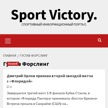
Перейти
Sport Victory.
к
содержимому
СПОРТИВНЫЙ ИНФОРМАЦИОННЫЙ ПОРТАЛ.
Основное
меню
ГЛАВНАЯ
ГУСТАВ ФОРСЛИНГ
Густав Форслинг
Хоккей
Дмитрий Орлов признан второй звездой матча
с «Флоридой»
0
Завершился третий матч 1/8 финала Кубка Стэнли, в
котором «Флорида Пантерз» принимала «Бостон Брюинз»
Встреча прошла в Санрайзе (США) на...