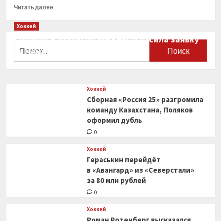
Прочитать
Читать далее
больше
о
Хоккей
Дмитрий
Сборная Канады по хоккею огласила заявку
Орлов
Найти:
на чемпионат мира
признан
второй
0
звездой
матча
Хоккей
с «Флоридой»
Сборная «Россия 25» разгромила
команду Казахстана, Поляков
оформил дубль
0
Хоккей
Гераськин перейдёт
в «Авангард» из «Северстали»
за 80 млн рублей
0
Хоккей
Роман Ротенберг высказался