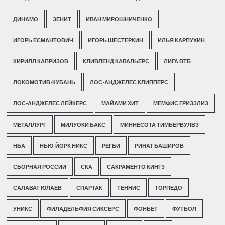
ДИНАМО
ЗЕНИТ
ИВАН МИРОШНИЧЕНКО
ИГОРЬ ЕСМАНТОВИЧ
ИГОРЬ ШЕСТЕРКИН
ИЛЬЯ КАРПУХИН
КИРИЛЛ КАПРИЗОВ
КЛИВЛЕНД КАВАЛЬЕРС
ЛИГА ВТБ
ЛОКОМОТИВ-КУБАНЬ
ЛОС-АНДЖЕЛЕС КЛИППЕРС
ЛОС-АНДЖЕЛЕС ЛЕЙКЕРС
МАЙАМИ ХИТ
МЕМФИС ГРИЗЗЛИЗ
МЕТАЛЛУРГ
МИЛУОКИ БАКС
МИННЕСОТА ТИМБЕРВУЛВЗ
НБА
НЬЮ-ЙОРК НИКС
РЕГБИ
РИНАТ БАШИРОВ
СБОРНАЯ РОССИИ
СКА
САКРАМЕНТО КИНГЗ
САЛАВАТ ЮЛАЕВ
СПАРТАК
ТЕННИС
ТОРПЕДО
УНИКС
ФИЛАДЕЛЬФИЯ СИКСЕРС
ФОНБЕТ
ФУТБОЛ