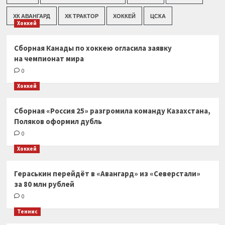
ХК АВАНГАРД
ХК ТРАКТОР
ХОККЕЙ
ЦСКА
Хоккей
Сборная Канады по хоккею огласила заявку
на чемпионат мира
0
Хоккей
Сборная «Россия 25» разгромила команду Казахстана,
Поляков оформил дубль
0
Хоккей
Гераськин перейдёт в «Авангард» из «Северстали»
за 80 млн рублей
0
Теннис