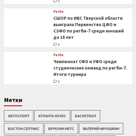
0
Регби
СШОР по ИВС Тверской области
выиграла Первенство ЦФО и
СЗФО по регби-7 среди юношей
до 18 лет
0
Регби
Чемпионат СФО и УФО среди
студенческих команд по регби-7.
Итоги турнира
0
Метки
АВТОСПОРТ
АТЛАНТА ХОУКС
БАСКЕТБОЛ
БОСТОН СЕЛТИКС
БРУКЛИН НЕТС
ВАЛЕРИЙ НИЧУШКИН