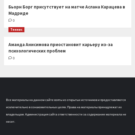
Бьорн Борг присутствует на матче Аслана Карацева в
Мадриде
0
Теннис
Аманда Анисимова приостановит карьеру из-за
психологических проблем
0
Все материалы на данном сайте взяты из открытых источников и предоставляются
исключительно в ознакомительных целях. Права на материалы принадлежат их
владельцам. Администрация сайта ответственности за содержание материала не
несет.