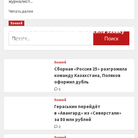
журналист...
Прочитать
Читать далее
больше
о
Хоккей
Экс-
Сборная Канады по хоккею огласила заявку
тренер
Найти:
на чемпионат мира
«Баварии»
отказался
0
возглавить
«Челси»
Хоккей
Сборная «Россия 25» разгромила
команду Казахстана, Поляков
оформил дубль
0
Хоккей
Гераськин перейдёт
в «Авангард» из «Северстали»
за 80 млн рублей
0
Хоккей