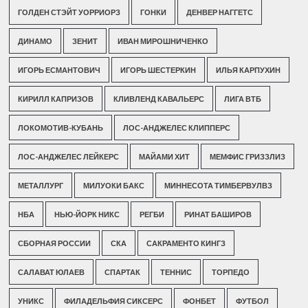
ГОЛДЕН СТЭЙТ УОРРИОРЗ
ГОНКИ
ДЕНВЕР НАГГЕТС
ДИНАМО
ЗЕНИТ
ИВАН МИРОШНИЧЕНКО
ИГОРЬ ЕСМАНТОВИЧ
ИГОРЬ ШЕСТЕРКИН
ИЛЬЯ КАРПУХИН
КИРИЛЛ КАПРИЗОВ
КЛИВЛЕНД КАВАЛЬЕРС
ЛИГА ВТБ
ЛОКОМОТИВ-КУБАНЬ
ЛОС-АНДЖЕЛЕС КЛИППЕРС
ЛОС-АНДЖЕЛЕС ЛЕЙКЕРС
МАЙАМИ ХИТ
МЕМФИС ГРИЗЗЛИЗ
МЕТАЛЛУРГ
МИЛУОКИ БАКС
МИННЕСОТА ТИМБЕРВУЛВЗ
НБА
НЬЮ-ЙОРК НИКС
РЕГБИ
РИНАТ БАШИРОВ
СБОРНАЯ РОССИИ
СКА
САКРАМЕНТО КИНГЗ
САЛАВАТ ЮЛАЕВ
СПАРТАК
ТЕННИС
ТОРПЕДО
УНИКС
ФИЛАДЕЛЬФИЯ СИКСЕРС
ФОНБЕТ
ФУТБОЛ