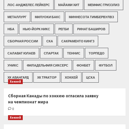
ЛОС-АНДЖЕЛЕС ЛЕЙКЕРС
МАЙАМИ ХИТ
МЕМФИС ГРИЗЗЛИЗ
МЕТАЛЛУРГ
МИЛУОКИ БАКС
МИННЕСОТА ТИМБЕРВУЛВЗ
НБА
НЬЮ-ЙОРК НИКС
РЕГБИ
РИНАТ БАШИРОВ
СБОРНАЯ РОССИИ
СКА
САКРАМЕНТО КИНГЗ
САЛАВАТ ЮЛАЕВ
СПАРТАК
ТЕННИС
ТОРПЕДО
УНИКС
ФИЛАДЕЛЬФИЯ СИКСЕРС
ФОНБЕТ
ФУТБОЛ
ХК АВАНГАРД
ХК ТРАКТОР
ХОККЕЙ
ЦСКА
Хоккей
Сборная Канады по хоккею огласила заявку
на чемпионат мира
0
Хоккей