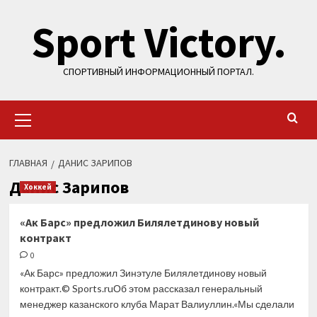
Перейти
Sport Victory.
к
содержимому
СПОРТИВНЫЙ ИНФОРМАЦИОННЫЙ ПОРТАЛ.
Основное
меню
ГЛАВНАЯ
ДАНИС ЗАРИПОВ
Данис Зарипов
Хоккей
«Ак Барс» предложил Билялетдинову новый
контракт
0
«Ак Барс» предложил Зинэтуле Билялетдинову новый
контракт.© Sports.ruОб этом рассказал генеральный
менеджер казанского клуба Марат Валиуллин.«Мы сделали