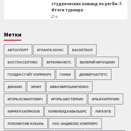
студенческих команд по регби-7.
Итоги турнира
0
Метки
АВТОСПОРТ
АТЛАНТА ХОУКС
БАСКЕТБОЛ
БОСТОН СЕЛТИКС
БРУКЛИН НЕТС
ВАЛЕРИЙ НИЧУШКИН
ГОЛДЕН СТЭЙТ УОРРИОРЗ
ГОНКИ
ДЕНВЕР НАГГЕТС
ДИНАМО
ЗЕНИТ
ИВАН МИРОШНИЧЕНКО
ИГОРЬ ЕСМАНТОВИЧ
ИГОРЬ ШЕСТЕРКИН
ИЛЬЯ КАРПУХИН
КИРИЛЛ КАПРИЗОВ
КЛИВЛЕНД КАВАЛЬЕРС
ЛИГА ВТБ
ЛОКОМОТИВ-КУБАНЬ
ЛОС-АНДЖЕЛЕС КЛИППЕРС