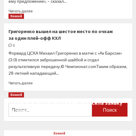
ему предложение», – сказал...
Прочитать
Читать далее
больше
Хоккей
о
«Ак
Григоренко вышел на шестое место по очкам
Барс»
за один плей-офф КХЛ
предложил
Билялетдинову
0
новый
Форвард ЦСКА Михаил Григоренко в матче с «Ак Барсом»
контракт
(3:0) отметился заброшенной шайбой и отдал
результативную передачу.© Чемпионат.comТаким образом,
28-летний нападающий...
Прочитать
Читать далее
больше
о
Хоккей
Григоренко
Сборная Канады по хоккею огласила заявку
вышел
Найти:
на чемпионат мира
на шестое
место
0
по очкам
за один
Хоккей
плей-