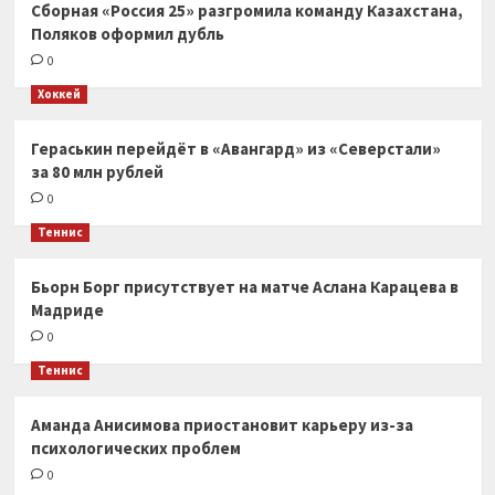
Сборная «Россия 25» разгромила команду Казахстана,
Поляков оформил дубль
0
Хоккей
Гераськин перейдёт в «Авангард» из «Северстали»
за 80 млн рублей
0
Теннис
Бьорн Борг присутствует на матче Аслана Карацева в
Мадриде
0
Теннис
Аманда Анисимова приостановит карьеру из-за
психологических проблем
0