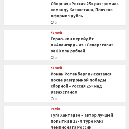
Сборная «Россия 25» разгромила
офф
КХЛ
команду Казахстана, Поляков
оформил дубль
0
Хоккей
Гераськин перейдёт
в «Авангард» из «Северстали»
за 80 млн рублей
0
Хоккей
Роман Ротенберг высказался
после разгромной победы
сборной «Россия 25» над
Казахстаном
0
Регби
Гуга Хантадзе – автор лучшей
попытки в 13-м туре PARI
Чемпионата России