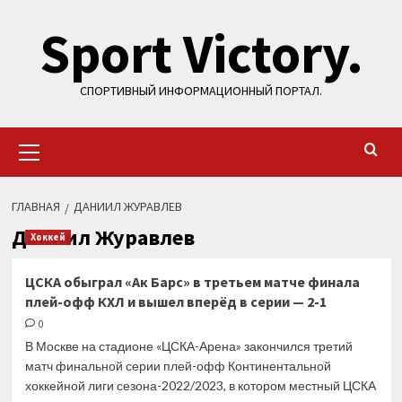
Перейти
Sport Victory.
к
содержимому
СПОРТИВНЫЙ ИНФОРМАЦИОННЫЙ ПОРТАЛ.
Основное
меню
ГЛАВНАЯ
ДАНИИЛ ЖУРАВЛЕВ
Даниил Журавлев
Хоккей
ЦСКА обыграл «Ак Барс» в третьем матче финала
плей-офф КХЛ и вышел вперёд в серии — 2-1
0
В Москве на стадионе «ЦСКА-Арена» закончился третий
матч финальной серии плей-офф Континентальной
хоккейной лиги сезона-2022/2023, в котором местный ЦСКА