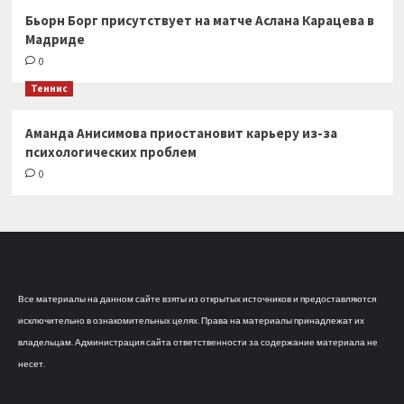
Бьорн Борг присутствует на матче Аслана Карацева в
Мадриде
0
Теннис
Аманда Анисимова приостановит карьеру из-за
психологических проблем
0
Все материалы на данном сайте взяты из открытых источников и предоставляются
исключительно в ознакомительных целях. Права на материалы принадлежат их
владельцам. Администрация сайта ответственности за содержание материала не
несет.