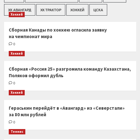
ХК АВАНГАРД
ХК ТРАКТОР
ХОККЕЙ
ЦСКА
Хоккей
Сборная Канады по хоккею огласила заявку
на чемпионат мира
0
Хоккей
Сборная «Россия 25» разгромила команду Казахстана,
Поляков оформил дубль
0
Хоккей
Гераськин перейдёт в «Авангард» из «Северстали»
за 80 млн рублей
0
Теннис