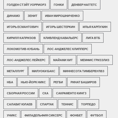
ГОЛДЕН СТЭЙТ УОРРИОРЗ
ГОНКИ
ДЕНВЕР НАГГЕТС
ДИНАМО
ЗЕНИТ
ИВАН МИРОШНИЧЕНКО
ИГОРЬ ЕСМАНТОВИЧ
ИГОРЬ ШЕСТЕРКИН
ИЛЬЯ КАРПУХИН
КИРИЛЛ КАПРИЗОВ
КЛИВЛЕНД КАВАЛЬЕРС
ЛИГА ВТБ
ЛОКОМОТИВ-КУБАНЬ
ЛОС-АНДЖЕЛЕС КЛИППЕРС
ЛОС-АНДЖЕЛЕС ЛЕЙКЕРС
МАЙАМИ ХИТ
МЕМФИС ГРИЗЗЛИЗ
МЕТАЛЛУРГ
МИЛУОКИ БАКС
МИННЕСОТА ТИМБЕРВУЛВЗ
НБА
НЬЮ-ЙОРК НИКС
РЕГБИ
РИНАТ БАШИРОВ
СБОРНАЯ РОССИИ
СКА
САКРАМЕНТО КИНГЗ
САЛАВАТ ЮЛАЕВ
СПАРТАК
ТЕННИС
ТОРПЕДО
УНИКС
ФИЛАДЕЛЬФИЯ СИКСЕРС
ФОНБЕТ
ФУТБОЛ