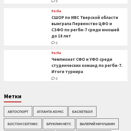
0
Регби
СШОР по ИВС Тверской области
выиграла Первенство ЦФО и
СЗФО по регби-7 среди юношей
до 18 лет
0
Регби
Чемпионат СФО и УФО среди
студенческих команд по регби-7.
Итоги турнира
0
Метки
АВТОСПОРТ
АТЛАНТА ХОУКС
БАСКЕТБОЛ
БОСТОН СЕЛТИКС
БРУКЛИН НЕТС
ВАЛЕРИЙ НИЧУШКИН