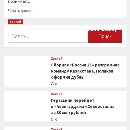
принимал...
Прочитать
Читать далее
больше
о
Хоккей
ЦСКА
Сборная Канады по хоккею огласила заявку
обыграл
Найти:
на чемпионат мира
«Ак
Барс»
0
в третьем
матче
Хоккей
финала
Сборная «Россия 25» разгромила
плей-
офф
команду Казахстана, Поляков
КХЛ
оформил дубль
и вышел
0
вперёд
в серии
Хоккей
— 2-
Гераськин перейдёт
1
в «Авангард» из «Северстали»
за 80 млн рублей
0
Хоккей