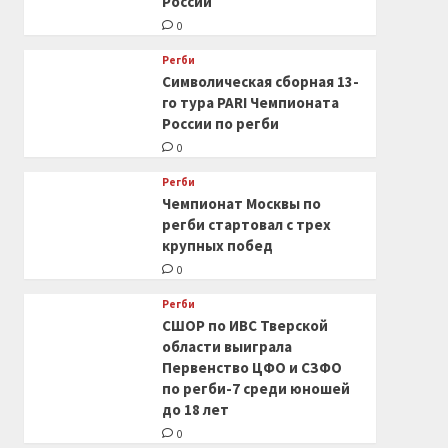
России
0
Регби
Символическая сборная 13-
го тура PARI Чемпионата
России по регби
0
Регби
Чемпионат Москвы по
регби стартовал с трех
крупных побед
0
Регби
СШОР по ИВС Тверской
области выиграла
Первенство ЦФО и СЗФО
по регби-7 среди юношей
до 18 лет
0