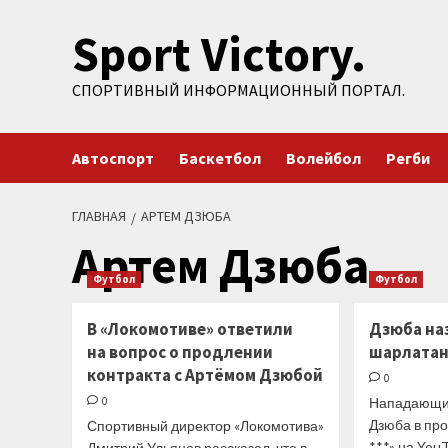
Перейти
Sport Victory.
к
содержимому
СПОРТИВНЫЙ ИНФОРМАЦИОННЫЙ ПОРТАЛ.
Автоспорт
Баскетбол
Волейбол
Регби
ГЛАВНАЯ
АРТЕМ ДЗЮБА
Артем Дзюба
Футбол
Футбол
В «Локомотиве» ответили
Дзюба на
на вопрос о продлении
шарлата
контракта с Артёмом Дзюбой
0
0
Нападающий
Дзюба в про
Спортивный директор «Локомотива»
***» на Yo
Дмитрий Ульянов рассказал, что в