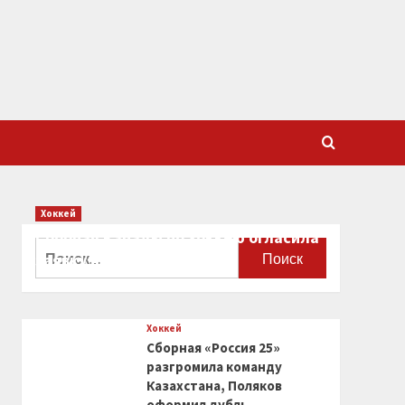
Хоккей
Сборная Канады по хоккею огласила
Найти:
заявку на чемпионат мира
0
Хоккей
Сборная «Россия 25»
разгромила команду
Казахстана, Поляков
оформил дубль