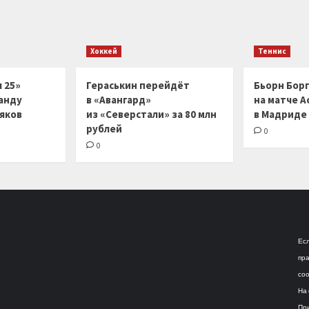
Хоккей
Теннис
 25»
Гераськин перейдёт
Бьорн Бор
анду
в «Авангард»
на матче А
ляков
из «Северстали» за 80 млн
в Мадриде
рублей
0
0
Есл
пра
соо
На 
При