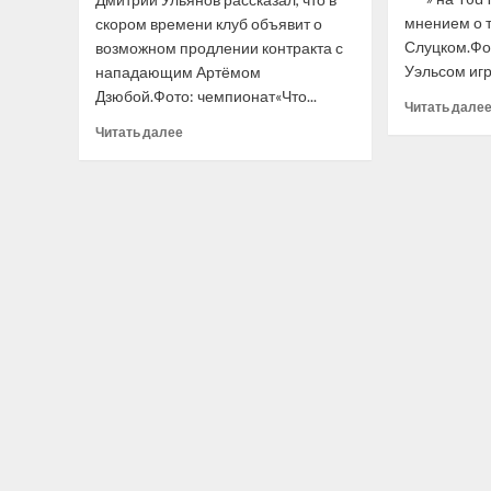
мнением о 
скором времени клуб объявит о
Слуцком.Фот
возможном продлении контракта с
Уэльсом игра
нападающим Артёмом
Дзюбой.Фото: чемпионат«Что...
Читать дале
Прочитать
Читать далее
больше
о
В «Локомотиве»
ответили
на вопрос
о продлении
контракта
с Артёмом
Дзюбой