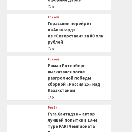
0
Хоккей
Гераськин перейдёт
в «Авангард»
из «Северстали» за 80 млн
рублей
0
Хоккей
Роман Ротенберг
высказался после
разгромной победы
сборной «Россия 25» над
Казахстаном
0
Регби
Гуга Хантадзе – автор
лучшей попытки в 13-м
туре PARI Чемпионата