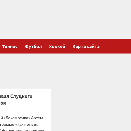
Теннис
Футбол
Хоккей
Карта сайта
звал Слуцкого
ном
 «Локомотива» Артем
грамме «Так нельзя,
uTube-канале поделился