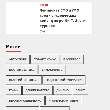
Регби
Чемпионат СФО и УФО
среди студенческих
команд по регби-7. Итоги
турнира
0
Метки
АВТОСПОРТ
АТЛАНТА ХОУКС
БАСКЕТБОЛ
БОСТОН СЕЛТИКС
БРУКЛИН НЕТС
ВАЛЕРИЙ НИЧУШКИН
ГОЛДЕН СТЭЙТ УОРРИОРЗ
ГОНКИ
ДЕНВЕР НАГГЕТС
ДИНАМО
ЗЕНИТ
ИВАН МИРОШНИЧЕНКО
ИГОРЬ ЕСМАНТОВИЧ