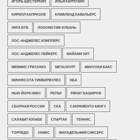
ИГОРЬ ШЕСТЕРКИН
ИЛЬЯ КАРПУХИН
КИРИЛЛ КАПРИЗОВ
КЛИВЛЕНД КАВАЛЬЕРС
ЛИГА ВТБ
ЛОКОМОТИВ-КУБАНЬ
ЛОС-АНДЖЕЛЕС КЛИППЕРС
ЛОС-АНДЖЕЛЕС ЛЕЙКЕРС
МАЙАМИ ХИТ
МЕМФИС ГРИЗЗЛИЗ
МЕТАЛЛУРГ
МИЛУОКИ БАКС
МИННЕСОТА ТИМБЕРВУЛВЗ
НБА
НЬЮ-ЙОРК НИКС
РЕГБИ
РИНАТ БАШИРОВ
СБОРНАЯ РОССИИ
СКА
САКРАМЕНТО КИНГЗ
САЛАВАТ ЮЛАЕВ
СПАРТАК
ТЕННИС
ТОРПЕДО
УНИКС
ФИЛАДЕЛЬФИЯ СИКСЕРС