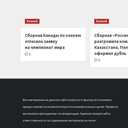
Хоккей
Хоккей
Сборная Канады по хоккею
Сборная «Россия
огласила заявку
разгромила ком
на чемпионат мира
Казахстана, По
оформил дубль
0
0
Все материалы на данном сайте взяты из открытых источников и
предоставляются исключительно в ознакомительных целях. Права на
материалы принадлежат их владельцам. Администрация сайта
ответственности за содержание материала не несет.