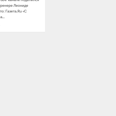
тренере Леониде
о: Газета.Ru «С
...
Прочитать
е
больше
о
Дзюба
назвал
Слуцкого
шарлатаном