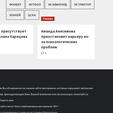
ФОНБЕТ
ФУТБОЛ
ХК АВАНГАРД
ХК ТРАКТОР
ХОККЕЙ
ЦСКА
Теннис
г присутствует
Аманда Анисимова
слана Карацева
приостановит карьеру из-
за психологических
проблем
0
и Вы обнаружили на нашем сайте материалы, которые нарушают авторские
ва, принадлежащие Вам, Вашей компании или организации, пожалуйста,
бщите нам.
сайте могут быть опубликованы материалы 18+!
 цитировании ссылка на источник обязательна.