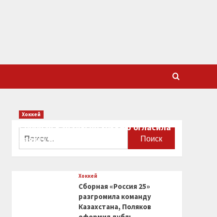
Хоккей
Сборная Канады по хоккею огласила
Найти:
заявку на чемпионат мира
0
Хоккей
Сборная «Россия 25»
разгромила команду
Казахстана, Поляков
оформил дубль