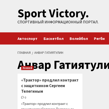
Перейти
Sport Victory.
к
содержимому
СПОРТИВНЫЙ ИНФОРМАЦИОННЫЙ ПОРТАЛ.
Автоспорт
Баскетбол
Волейбол
Регби
ГЛАВНАЯ
АНВАР ГАТИЯТУЛИН
Анвар Гатиятул
Хоккей
«Трактор» продлил контракт
с защитником Сергеем
Телегиным
0
«Трактор» продлил контракт с
защитником Сергеем Телегиным,