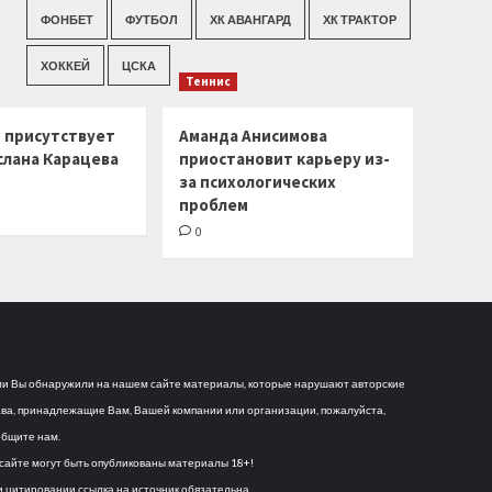
ФОНБЕТ
ФУТБОЛ
ХК АВАНГАРД
ХК ТРАКТОР
ХОККЕЙ
ЦСКА
Теннис
г присутствует
Аманда Анисимова
слана Карацева
приостановит карьеру из-
за психологических
проблем
0
и Вы обнаружили на нашем сайте материалы, которые нарушают авторские
ва, принадлежащие Вам, Вашей компании или организации, пожалуйста,
бщите нам.
сайте могут быть опубликованы материалы 18+!
 цитировании ссылка на источник обязательна.