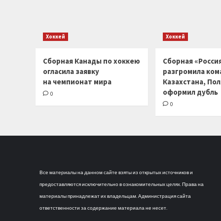
Хоккей
Хоккей
Сборная Канады по хоккею
Сборная «Россия
огласила заявку
разгромила ком
на чемпионат мира
Казахстана, По
оформил дубль
0
0
Все материалы на данном сайте взяты из открытых источников и
предоставляются исключительно в ознакомительных целях. Права на
материалы принадлежат их владельцам. Администрация сайта
ответственности за содержание материала не несет.