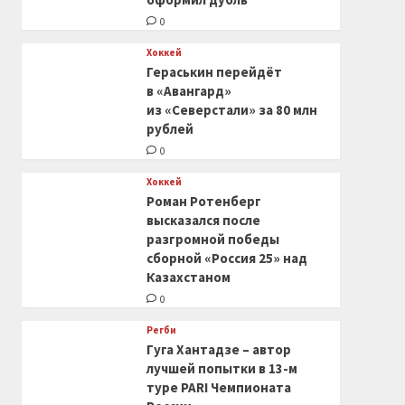
0
Хоккей
Гераськин перейдёт
в «Авангард»
из «Северстали» за 80 млн
рублей
0
Хоккей
Роман Ротенберг
высказался после
разгромной победы
сборной «Россия 25» над
Казахстаном
0
Регби
Гуга Хантадзе – автор
лучшей попытки в 13-м
туре PARI Чемпионата