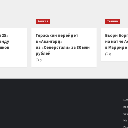
Хоккей
Теннис
 25»
Гераськин перейдёт
Бьорн Бор
анду
в «Авангард»
на матче А
ляков
из «Северстали» за 80 млн
в Мадриде
рублей
0
0
Есл
пра
соо
На 
При