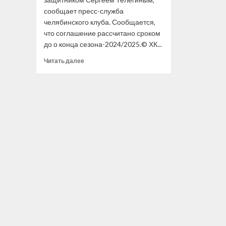
сообщает пресс-служба
челябинского клуба. Сообщается,
что соглашение рассчитано сроком
до о конца сезона-2024/2025.© ХК...
Прочитать
Читать далее
больше
о
«Трактор»
продлил
контракт
с защитником
Сергеем
Телегиным