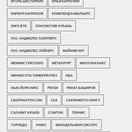
ИГОРЬ ШЕСТЕРКИН
ИЛЬЯ КАРПУХИН
КИРИЛЛ КАПРИЗОВ
КЛИВЛЕНД КАВАЛЬЕРС
ЛИГА ВТБ
ЛОКОМОТИВ-КУБАНЬ
ЛОС-АНДЖЕЛЕС КЛИППЕРС
ЛОС-АНДЖЕЛЕС ЛЕЙКЕРС
МАЙАМИ ХИТ
МЕМФИС ГРИЗЗЛИЗ
МЕТАЛЛУРГ
МИЛУОКИ БАКС
МИННЕСОТА ТИМБЕРВУЛВЗ
НБА
НЬЮ-ЙОРК НИКС
РЕГБИ
РИНАТ БАШИРОВ
СБОРНАЯ РОССИИ
СКА
САКРАМЕНТО КИНГЗ
САЛАВАТ ЮЛАЕВ
СПАРТАК
ТЕННИС
ТОРПЕДО
УНИКС
ФИЛАДЕЛЬФИЯ СИКСЕРС