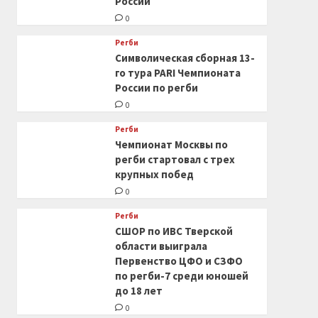
России
0
Регби
Символическая сборная 13-
го тура PARI Чемпионата
России по регби
0
Регби
Чемпионат Москвы по
регби стартовал с трех
крупных побед
0
Регби
СШОР по ИВС Тверской
области выиграла
Первенство ЦФО и СЗФО
по регби-7 среди юношей
до 18 лет
0