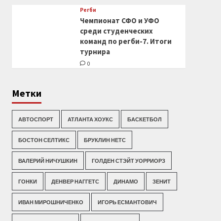
Регби
Чемпионат СФО и УФО
среди студенческих
команд по регби-7. Итоги
турнира
0
Метки
АВТОСПОРТ
АТЛАНТА ХОУКС
БАСКЕТБОЛ
БОСТОН СЕЛТИКС
БРУКЛИН НЕТС
ВАЛЕРИЙ НИЧУШКИН
ГОЛДЕН СТЭЙТ УОРРИОРЗ
ГОНКИ
ДЕНВЕР НАГГЕТС
ДИНАМО
ЗЕНИТ
ИВАН МИРОШНИЧЕНКО
ИГОРЬ ЕСМАНТОВИЧ