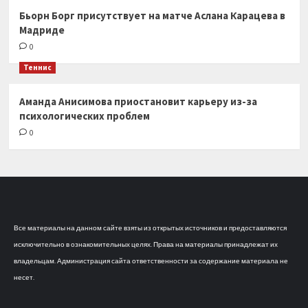
Бьорн Борг присутствует на матче Аслана Карацева в
Мадриде
0
Теннис
Аманда Анисимова приостановит карьеру из-за
психологических проблем
0
Все материалы на данном сайте взяты из открытых источников и предоставляются
исключительно в ознакомительных целях. Права на материалы принадлежат их
владельцам. Администрация сайта ответственности за содержание материала не
несет.