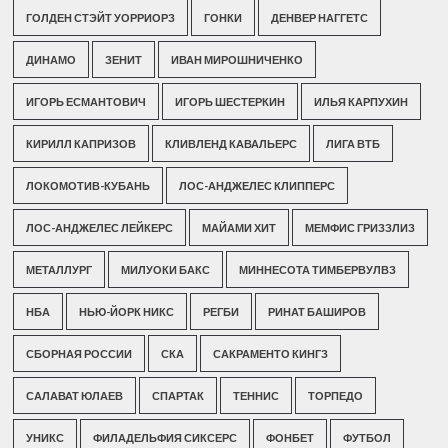
ГОЛДЕН СТЭЙТ УОРРИОРЗ
ГОНКИ
ДЕНВЕР НАГГЕТС
ДИНАМО
ЗЕНИТ
ИВАН МИРОШНИЧЕНКО
ИГОРЬ ЕСМАНТОВИЧ
ИГОРЬ ШЕСТЕРКИН
ИЛЬЯ КАРПУХИН
КИРИЛЛ КАПРИЗОВ
КЛИВЛЕНД КАВАЛЬЕРС
ЛИГА ВТБ
ЛОКОМОТИВ-КУБАНЬ
ЛОС-АНДЖЕЛЕС КЛИППЕРС
ЛОС-АНДЖЕЛЕС ЛЕЙКЕРС
МАЙАМИ ХИТ
МЕМФИС ГРИЗЗЛИЗ
МЕТАЛЛУРГ
МИЛУОКИ БАКС
МИННЕСОТА ТИМБЕРВУЛВЗ
НБА
НЬЮ-ЙОРК НИКС
РЕГБИ
РИНАТ БАШИРОВ
СБОРНАЯ РОССИИ
СКА
САКРАМЕНТО КИНГЗ
САЛАВАТ ЮЛАЕВ
СПАРТАК
ТЕННИС
ТОРПЕДО
УНИКС
ФИЛАДЕЛЬФИЯ СИКСЕРС
ФОНБЕТ
ФУТБОЛ