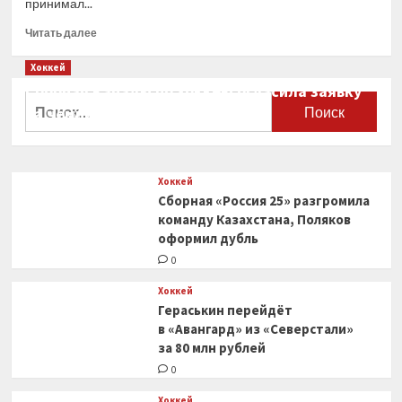
принимал...
Прочитать
Читать далее
больше
о
Хоккей
ЦСКА
Сборная Канады по хоккею огласила заявку
обыграл
Найти:
на чемпионат мира
«Ак
Барс»
0
в третьем
матче
Хоккей
финала
Сборная «Россия 25» разгромила
плей-
офф
команду Казахстана, Поляков
КХЛ
оформил дубль
и вышел
0
вперёд
в серии
Хоккей
— 2-
Гераськин перейдёт
1
в «Авангард» из «Северстали»
за 80 млн рублей
0
Хоккей