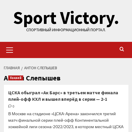
Перейти
Sport Victory.
к
содержимому
СПОРТИВНЫЙ ИНФОРМАЦИОННЫЙ ПОРТАЛ.
Основное
меню
ГЛАВНАЯ
АНТОН СЛЕПЫШЕВ
Антон Слепышев
Хоккей
ЦСКА обыграл «Ак Барс» в третьем матче финала
плей-офф КХЛ и вышел вперёд в серии — 2-1
0
В Москве на стадионе «ЦСКА-Арена» закончился третий
матч финальной серии плей-офф Континентальной
хоккейной лиги сезона-2022/2023, в котором местный ЦСКА