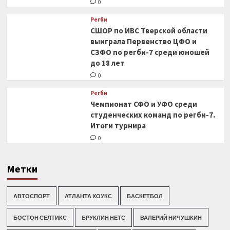
0
Регби
СШОР по ИВС Тверской области
выиграла Первенство ЦФО и
СЗФО по регби-7 среди юношей
до 18 лет
0
Регби
Чемпионат СФО и УФО среди
студенческих команд по регби-7.
Итоги турнира
0
Метки
АВТОСПОРТ
АТЛАНТА ХОУКС
БАСКЕТБОЛ
БОСТОН СЕЛТИКС
БРУКЛИН НЕТС
ВАЛЕРИЙ НИЧУШКИН