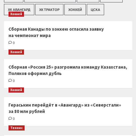
ХК АВАНГАРД
ХК ТРАКТОР
ХОККЕЙ
ЦСКА
Хоккей
Сборная Канады по хоккею огласила заявку
на чемпионат мира
0
Хоккей
Сборная «Россия 25» разгромила команду Казахстана,
Поляков оформил дубль
0
Хоккей
Гераськин перейдёт в «Авангард» из «Северстали»
за 80 млн рублей
0
Теннис