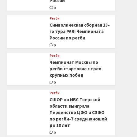
России
0
Регби
Символическая сборная 13-
го тура PARI Чемпионата
России по регби
0
Регби
Чемпионат Москвы по
регби стартовал с трех
крупных побед
0
Регби
СШОР по ИВС Тверской
области выиграла
Первенство ЦФО и СЗФО
по регби-7 среди юношей
до 18 лет
0