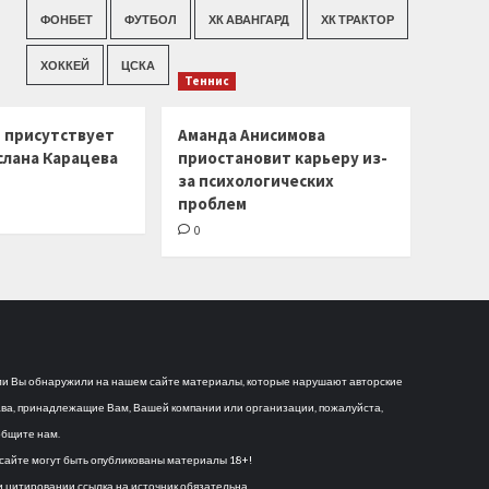
ФОНБЕТ
ФУТБОЛ
ХК АВАНГАРД
ХК ТРАКТОР
ХОККЕЙ
ЦСКА
Теннис
г присутствует
Аманда Анисимова
слана Карацева
приостановит карьеру из-
за психологических
проблем
0
и Вы обнаружили на нашем сайте материалы, которые нарушают авторские
ва, принадлежащие Вам, Вашей компании или организации, пожалуйста,
бщите нам.
сайте могут быть опубликованы материалы 18+!
 цитировании ссылка на источник обязательна.