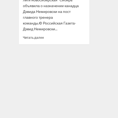
объявила о назначении канадца
Дэвида Немировски на пост
главного тренера
команды.© Российская Газета-
Дэвид Немировски...
Прочитать
Читать далее
больше
о
Канадец
Дэвид
Немировски
стал
главным
тренером
«Сибири»