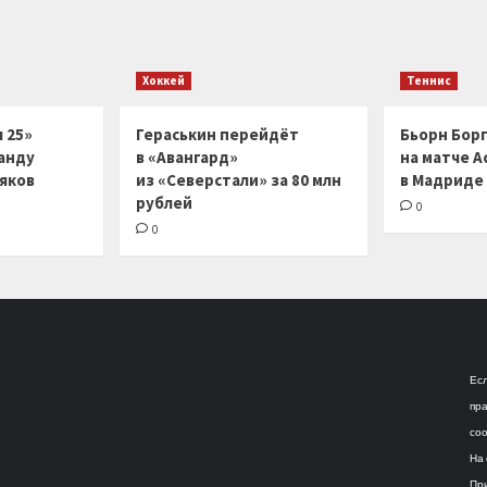
Хоккей
Теннис
 25»
Гераськин перейдёт
Бьорн Бор
анду
в «Авангард»
на матче А
ляков
из «Северстали» за 80 млн
в Мадриде
рублей
0
0
Есл
пра
соо
На 
При