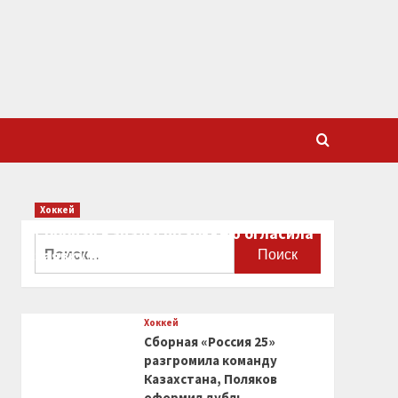
Хоккей
Сборная Канады по хоккею огласила
Найти:
заявку на чемпионат мира
0
Хоккей
Сборная «Россия 25»
разгромила команду
Казахстана, Поляков
оформил дубль