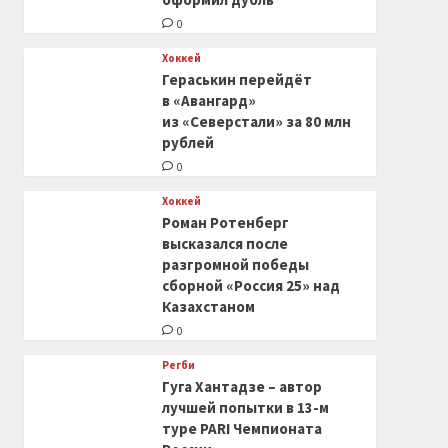
0
Хоккей
Гераськин перейдёт
в «Авангард»
из «Северстали» за 80 млн
рублей
0
Хоккей
Роман Ротенберг
высказался после
разгромной победы
сборной «Россия 25» над
Казахстаном
0
Регби
Гуга Хантадзе – автор
лучшей попытки в 13-м
туре PARI Чемпионата