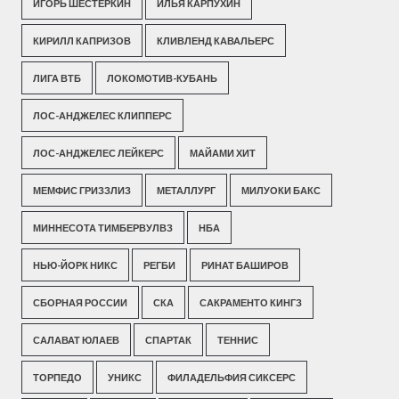
ИГОРЬ ШЕСТЕРКИН
ИЛЬЯ КАРПУХИН
КИРИЛЛ КАПРИЗОВ
КЛИВЛЕНД КАВАЛЬЕРС
ЛИГА ВТБ
ЛОКОМОТИВ-КУБАНЬ
ЛОС-АНДЖЕЛЕС КЛИППЕРС
ЛОС-АНДЖЕЛЕС ЛЕЙКЕРС
МАЙАМИ ХИТ
МЕМФИС ГРИЗЗЛИЗ
МЕТАЛЛУРГ
МИЛУОКИ БАКС
МИННЕСОТА ТИМБЕРВУЛВЗ
НБА
НЬЮ-ЙОРК НИКС
РЕГБИ
РИНАТ БАШИРОВ
СБОРНАЯ РОССИИ
СКА
САКРАМЕНТО КИНГЗ
САЛАВАТ ЮЛАЕВ
СПАРТАК
ТЕННИС
ТОРПЕДО
УНИКС
ФИЛАДЕЛЬФИЯ СИКСЕРС