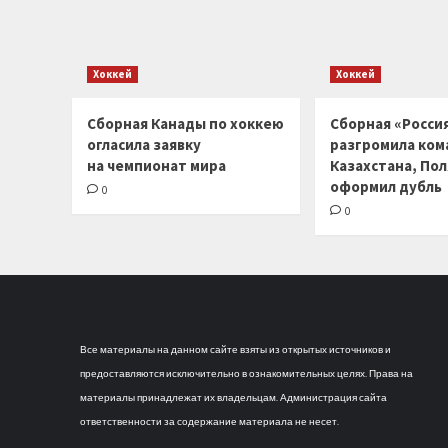
Хоккей
Хоккей
Сборная Канады по хоккею
Сборная «Россия
огласила заявку
разгромила ком
на чемпионат мира
Казахстана, По
оформил дубль
0
0
Все материалы на данном сайте взяты из открытых источников и
предоставляются исключительно в ознакомительных целях. Права на
материалы принадлежат их владельцам. Администрация сайта
ответственности за содержание материала не несет.