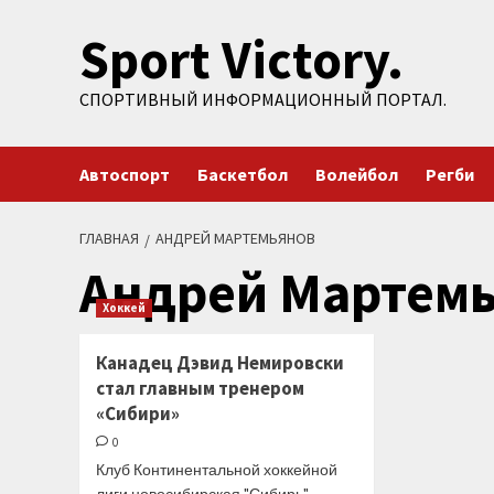
Перейти
Sport Victory.
к
содержимому
СПОРТИВНЫЙ ИНФОРМАЦИОННЫЙ ПОРТАЛ.
Автоспорт
Баскетбол
Волейбол
Регби
ГЛАВНАЯ
АНДРЕЙ МАРТЕМЬЯНОВ
Андрей Мартем
Хоккей
Канадец Дэвид Немировски
стал главным тренером
«Сибири»
0
Клуб Континентальной хоккейной
лиги новосибирская "Сибирь"