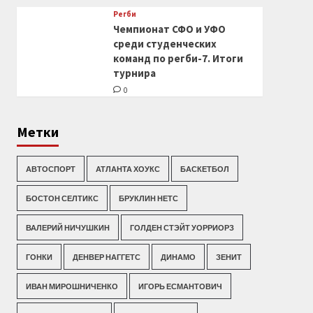
Регби
Чемпионат СФО и УФО
среди студенческих
команд по регби-7. Итоги
турнира
0
Метки
АВТОСПОРТ
АТЛАНТА ХОУКС
БАСКЕТБОЛ
БОСТОН СЕЛТИКС
БРУКЛИН НЕТС
ВАЛЕРИЙ НИЧУШКИН
ГОЛДЕН СТЭЙТ УОРРИОРЗ
ГОНКИ
ДЕНВЕР НАГГЕТС
ДИНАМО
ЗЕНИТ
ИВАН МИРОШНИЧЕНКО
ИГОРЬ ЕСМАНТОВИЧ