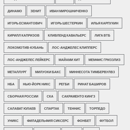
ДИНАМО
ЗЕНИТ
ИВАН МИРОШНИЧЕНКО
ИГОРЬ ЕСМАНТОВИЧ
ИГОРЬ ШЕСТЕРКИН
ИЛЬЯ КАРПУХИН
КИРИЛЛ КАПРИЗОВ
КЛИВЛЕНД КАВАЛЬЕРС
ЛИГА ВТБ
ЛОКОМОТИВ-КУБАНЬ
ЛОС-АНДЖЕЛЕС КЛИППЕРС
ЛОС-АНДЖЕЛЕС ЛЕЙКЕРС
МАЙАМИ ХИТ
МЕМФИС ГРИЗЗЛИЗ
МЕТАЛЛУРГ
МИЛУОКИ БАКС
МИННЕСОТА ТИМБЕРВУЛВЗ
НБА
НЬЮ-ЙОРК НИКС
РЕГБИ
РИНАТ БАШИРОВ
СБОРНАЯ РОССИИ
СКА
САКРАМЕНТО КИНГЗ
САЛАВАТ ЮЛАЕВ
СПАРТАК
ТЕННИС
ТОРПЕДО
УНИКС
ФИЛАДЕЛЬФИЯ СИКСЕРС
ФОНБЕТ
ФУТБОЛ