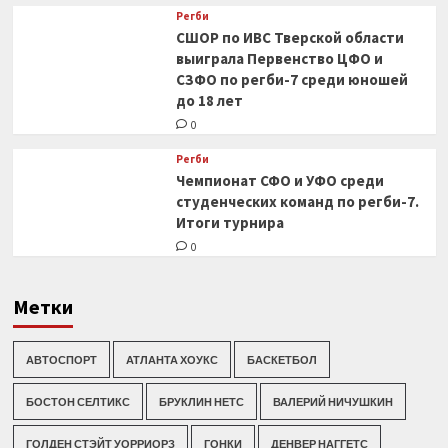
Регби
СШОР по ИВС Тверской области
выиграла Первенство ЦФО и
СЗФО по регби-7 среди юношей
до 18 лет
0
Регби
Чемпионат СФО и УФО среди
студенческих команд по регби-7.
Итоги турнира
0
Метки
АВТОСПОРТ
АТЛАНТА ХОУКС
БАСКЕТБОЛ
БОСТОН СЕЛТИКС
БРУКЛИН НЕТС
ВАЛЕРИЙ НИЧУШКИН
ГОЛДЕН СТЭЙТ УОРРИОРЗ
ГОНКИ
ДЕНВЕР НАГГЕТС