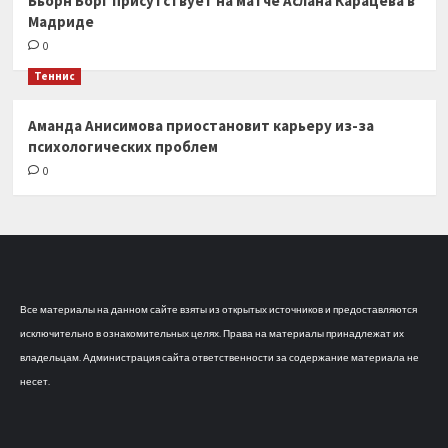
Бьорн Борг присутствует на матче Аслана Карацева в
Мадриде
0
Теннис
Аманда Анисимова приостановит карьеру из-за
психологических проблем
0
Все материалы на данном сайте взяты из открытых источников и предоставляются
исключительно в ознакомительных целях. Права на материалы принадлежат их
владельцам. Администрация сайта ответственности за содержание материала не
несет.