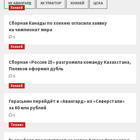
ХК АВАНГАРД
ХК ТРАКТОР
ХОККЕЙ
ЦСКА
Хоккей
Сборная Канады по хоккею огласила заявку
на чемпионат мира
0
Хоккей
Сборная «Россия 25» разгромила команду Казахстана,
Поляков оформил дубль
0
Хоккей
Гераськин перейдёт в «Авангард» из «Северстали»
за 80 млн рублей
0
Теннис