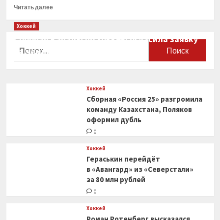
Прочитать
Читать далее
больше
о
Хоккей
В клубе
Сборная Канады по хоккею огласила заявку
КХЛ
Найти:
на чемпионат мира
«Салават
Юлаев»
0
рассказали,
когда
Хоккей
будет
Сборная «Россия 25» разгромила
решен
вопрос
команду Казахстана, Поляков
с погашением
оформил дубль
долгов
0
Хоккей
Гераськин перейдёт
в «Авангард» из «Северстали»
за 80 млн рублей
0
Хоккей
Роман Ротенберг высказался