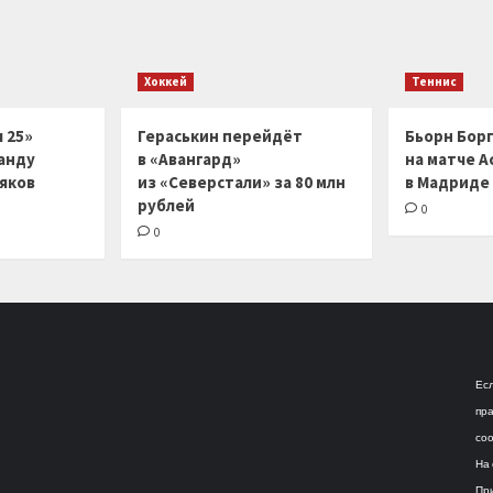
Хоккей
Теннис
 25»
Гераськин перейдёт
Бьорн Бор
анду
в «Авангард»
на матче А
ляков
из «Северстали» за 80 млн
в Мадриде
рублей
0
0
Есл
пра
соо
На 
При