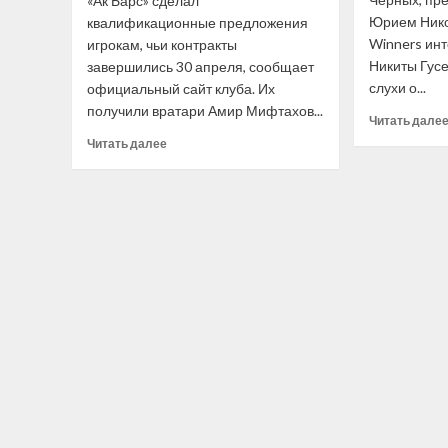
«Ак Барс» сделал
Юрием Нико
квалификационные предложения
Winners ин
игрокам, чьи контракты
Никиты Гус
завершились 30 апреля, сообщает
слухи о...
официальный сайт клуба. Их
получили вратари Амир Мифтахов...
Читать дале
Прочитать
Читать далее
больше
о
«Ак
Барс»
сделал
квалификационные
предложения
Воронкову
и ещё
трём
хоккеистам