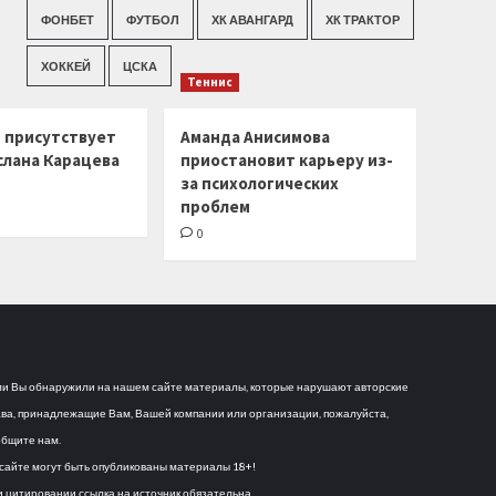
ФОНБЕТ
ФУТБОЛ
ХК АВАНГАРД
ХК ТРАКТОР
ХОККЕЙ
ЦСКА
Теннис
г присутствует
Аманда Анисимова
слана Карацева
приостановит карьеру из-
за психологических
проблем
0
и Вы обнаружили на нашем сайте материалы, которые нарушают авторские
ва, принадлежащие Вам, Вашей компании или организации, пожалуйста,
бщите нам.
сайте могут быть опубликованы материалы 18+!
 цитировании ссылка на источник обязательна.