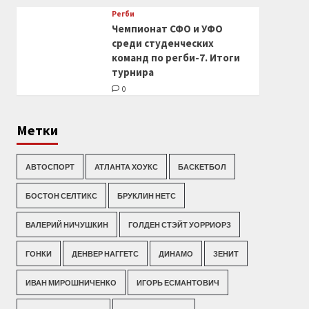
Регби
Чемпионат СФО и УФО
среди студенческих
команд по регби-7. Итоги
турнира
0
Метки
АВТОСПОРТ
АТЛАНТА ХОУКС
БАСКЕТБОЛ
БОСТОН СЕЛТИКС
БРУКЛИН НЕТС
ВАЛЕРИЙ НИЧУШКИН
ГОЛДЕН СТЭЙТ УОРРИОРЗ
ГОНКИ
ДЕНВЕР НАГГЕТС
ДИНАМО
ЗЕНИТ
ИВАН МИРОШНИЧЕНКО
ИГОРЬ ЕСМАНТОВИЧ