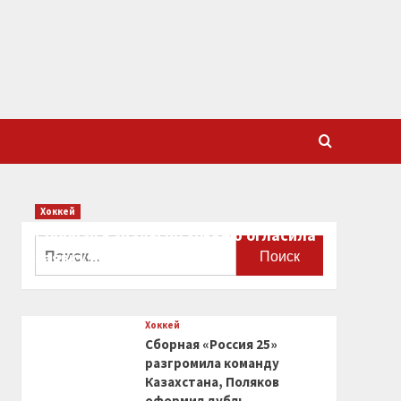
Хоккей
Сборная Канады по хоккею огласила
Найти:
заявку на чемпионат мира
0
Хоккей
Сборная «Россия 25»
разгромила команду
Казахстана, Поляков
оформил дубль