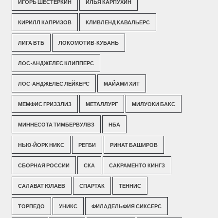
ИГОРЬ ШЕСТЕРКИН
ИЛЬЯ КАРПУХИН
КИРИЛЛ КАПРИЗОВ
КЛИВЛЕНД КАВАЛЬЕРС
ЛИГА ВТБ
ЛОКОМОТИВ-КУБАНЬ
ЛОС-АНДЖЕЛЕС КЛИППЕРС
ЛОС-АНДЖЕЛЕС ЛЕЙКЕРС
МАЙАМИ ХИТ
МЕМФИС ГРИЗЗЛИЗ
МЕТАЛЛУРГ
МИЛУОКИ БАКС
МИННЕСОТА ТИМБЕРВУЛВЗ
НБА
НЬЮ-ЙОРК НИКС
РЕГБИ
РИНАТ БАШИРОВ
СБОРНАЯ РОССИИ
СКА
САКРАМЕНТО КИНГЗ
САЛАВАТ ЮЛАЕВ
СПАРТАК
ТЕННИС
ТОРПЕДО
УНИКС
ФИЛАДЕЛЬФИЯ СИКСЕРС