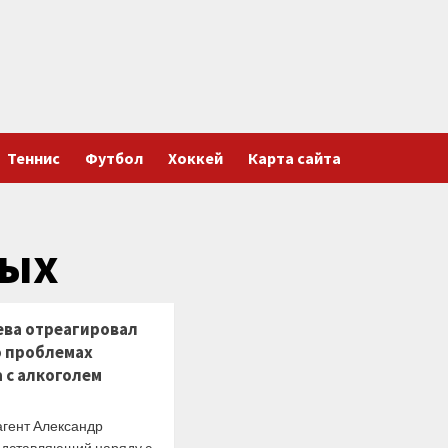
Теннис
Футбол
Хоккей
Карта сайта
ных
ева отреагировал
о проблемах
 с алкоголем
агент Александр
едставляющий наряду с