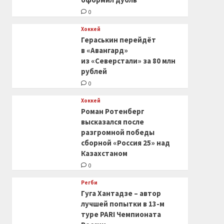
0
Хоккей
Гераськин перейдёт
в «Авангард»
из «Северстали» за 80 млн
рублей
0
Хоккей
Роман Ротенберг
высказался после
разгромной победы
сборной «Россия 25» над
Казахстаном
0
Регби
Гуга Хантадзе – автор
лучшей попытки в 13-м
туре PARI Чемпионата