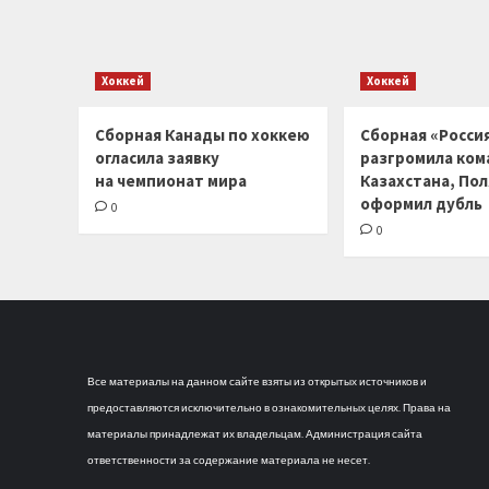
Хоккей
Хоккей
Сборная Канады по хоккею
Сборная «Россия
огласила заявку
разгромила ком
на чемпионат мира
Казахстана, По
оформил дубль
0
0
Все материалы на данном сайте взяты из открытых источников и
предоставляются исключительно в ознакомительных целях. Права на
материалы принадлежат их владельцам. Администрация сайта
ответственности за содержание материала не несет.