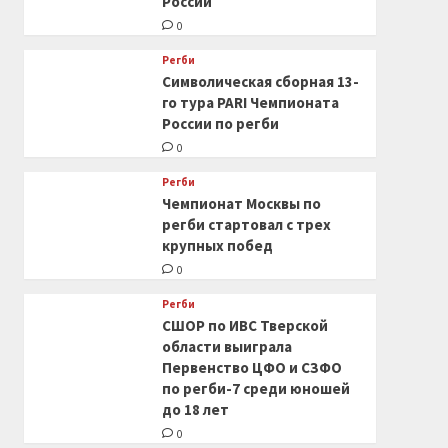
России
0
Регби
Символическая сборная 13-
го тура PARI Чемпионата
России по регби
0
Регби
Чемпионат Москвы по
регби стартовал с трех
крупных побед
0
Регби
СШОР по ИВС Тверской
области выиграла
Первенство ЦФО и СЗФО
по регби-7 среди юношей
до 18 лет
0