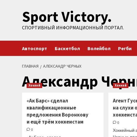
Перейти
Sport Victory.
к
содержимому
СПОРТИВНЫЙ ИНФОРМАЦИОННЫЙ ПОРТАЛ.
Автоспорт
Баскетбол
Волейбол
Регби
ГЛАВНАЯ
АЛЕКСАНДР ЧЕРНЫХ
Александр Чер
Хоккей
Хоккей
«Ак Барс» сделал
Агент Гус
квалификационные
на слухи 
предложения Воронкову
хоккеиста
и ещё трём хоккеистам
0
0
Хоккейный 
Черных, пр