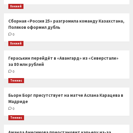
Хоккей
Сборная «Россия 25» разгромила команду Казахстана,
Поляков оформил дубль
0
Хоккей
Гераськин перейдёт в «Авангард» из «Северстали»
за 80 млн рублей
0
Теннис
Бьорн Борг присутствует на матче Аслана Карацева в
Мадриде
0
Теннис
Аманда Анисимова приостановит карьеру из-за