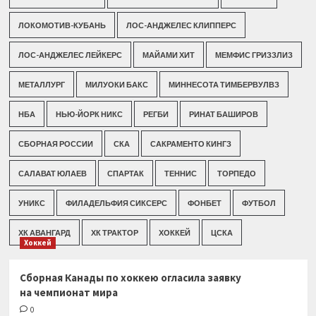
ЛОКОМОТИВ-КУБАНЬ
ЛОС-АНДЖЕЛЕС КЛИППЕРС
ЛОС-АНДЖЕЛЕС ЛЕЙКЕРС
МАЙАМИ ХИТ
МЕМФИС ГРИЗЗЛИЗ
МЕТАЛЛУРГ
МИЛУОКИ БАКС
МИННЕСОТА ТИМБЕРВУЛВЗ
НБА
НЬЮ-ЙОРК НИКС
РЕГБИ
РИНАТ БАШИРОВ
СБОРНАЯ РОССИИ
СКА
САКРАМЕНТО КИНГЗ
САЛАВАТ ЮЛАЕВ
СПАРТАК
ТЕННИС
ТОРПЕДО
УНИКС
ФИЛАДЕЛЬФИЯ СИКСЕРС
ФОНБЕТ
ФУТБОЛ
ХК АВАНГАРД
ХК ТРАКТОР
ХОККЕЙ
ЦСКА
Хоккей
Сборная Канады по хоккею огласила заявку
на чемпионат мира
0