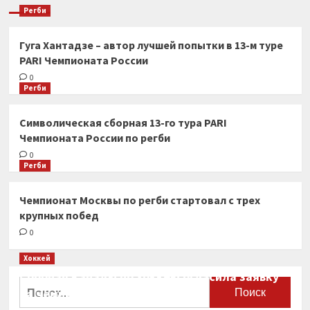
Регби
Гуга Хантадзе – автор лучшей попытки в 13-м туре
PARI Чемпионата России
0
Регби
Символическая сборная 13-го тура PARI
Чемпионата России по регби
0
Регби
Чемпионат Москвы по регби стартовал с трех
крупных побед
0
Хоккей
Сборная Канады по хоккею огласила заявку
Найти:
на чемпионат мира