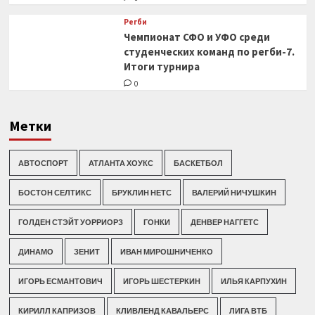
Регби
Чемпионат СФО и УФО среди
студенческих команд по регби-7.
Итоги турнира
0
Метки
АВТОСПОРТ
АТЛАНТА ХОУКС
БАСКЕТБОЛ
БОСТОН СЕЛТИКС
БРУКЛИН НЕТС
ВАЛЕРИЙ НИЧУШКИН
ГОЛДЕН СТЭЙТ УОРРИОРЗ
ГОНКИ
ДЕНВЕР НАГГЕТС
ДИНАМО
ЗЕНИТ
ИВАН МИРОШНИЧЕНКО
ИГОРЬ ЕСМАНТОВИЧ
ИГОРЬ ШЕСТЕРКИН
ИЛЬЯ КАРПУХИН
КИРИЛЛ КАПРИЗОВ
КЛИВЛЕНД КАВАЛЬЕРС
ЛИГА ВТБ