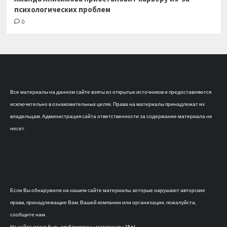
психологических проблем
0
Все материалы на данном сайте взяты из открытых источников и предоставляются
исключительно в ознакомительных целях. Права на материалы принадлежат их
владельцам. Администрация сайта ответственности за содержание материала не
несет.
Если Вы обнаружили на нашем сайте материалы, которые нарушают авторские
права, принадлежащие Вам, Вашей компании или организации, пожалуйста,
сообщите нам.
На сайте могут быть опубликованы материалы 18+!