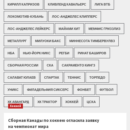
КИРИЛЛ КАПРИЗОВ
КЛИВЛЕНД КАВАЛЬЕРС
ЛИГА ВТБ
ЛОКОМОТИВ-КУБАНЬ
ЛОС-АНДЖЕЛЕС КЛИППЕРС
ЛОС-АНДЖЕЛЕС ЛЕЙКЕРС
МАЙАМИ ХИТ
МЕМФИС ГРИЗЗЛИЗ
МЕТАЛЛУРГ
МИЛУОКИ БАКС
МИННЕСОТА ТИМБЕРВУЛВЗ
НБА
НЬЮ-ЙОРК НИКС
РЕГБИ
РИНАТ БАШИРОВ
СБОРНАЯ РОССИИ
СКА
САКРАМЕНТО КИНГЗ
САЛАВАТ ЮЛАЕВ
СПАРТАК
ТЕННИС
ТОРПЕДО
УНИКС
ФИЛАДЕЛЬФИЯ СИКСЕРС
ФОНБЕТ
ФУТБОЛ
ХК АВАНГАРД
ХК ТРАКТОР
ХОККЕЙ
ЦСКА
Хоккей
Сборная Канады по хоккею огласила заявку
на чемпионат мира