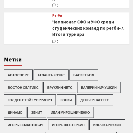
0
Регби
Чемпионат СФО и УФО среди
студенческих команд по регби-7.
Итоги турнира
0
Метки
АВТОСПОРТ
АТЛАНТА ХОУКС
БАСКЕТБОЛ
БОСТОН СЕЛТИКС
БРУКЛИН НЕТС
ВАЛЕРИЙ НИЧУШКИН
ГОЛДЕН СТЭЙТ УОРРИОРЗ
ГОНКИ
ДЕНВЕР НАГГЕТС
ДИНАМО
ЗЕНИТ
ИВАН МИРОШНИЧЕНКО
ИГОРЬ ЕСМАНТОВИЧ
ИГОРЬ ШЕСТЕРКИН
ИЛЬЯ КАРПУХИН