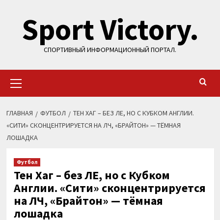
Перейти
Sport Victory.
к
содержимому
СПОРТИВНЫЙ ИНФОРМАЦИОННЫЙ ПОРТАЛ.
Основное
меню
ГЛАВНАЯ
ФУТБОЛ
ТЕН ХАГ – БЕЗ ЛЕ, НО С КУБКОМ АНГЛИИ.
«СИТИ» СКОНЦЕНТРИРУЕТСЯ НА ЛЧ, «БРАЙТОН» — ТЁМНАЯ
ЛОШАДКА
Футбол
Тен Хаг – без ЛЕ, но с Кубком
Англии. «Сити» сконцентрируется
на ЛЧ, «Брайтон» — тёмная
лошадка