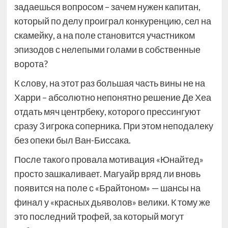
задаешься вопросом – зачем нужен капитан,
который по делу проиграл конкуренцию, сел на
скамейку, а на поле становится участником
эпизодов с нелепыми голами в собственные
ворота?
К слову, на этот раз большая часть вины не на
Харри – абсолютно непонятно решение Де Хеа
отдать мяч центрбеку, которого прессингуют
сразу 3 игрока соперника. При этом неподалеку
без опеки был Ван-Биссака.
После такого провала мотивация «Юнайтед»
просто зашкаливает. Магуайр вряд ли вновь
появится на поле с «Брайтоном» — шансы на
финал у «красных дьяволов» велики. К тому же
это последний трофей, за который могут