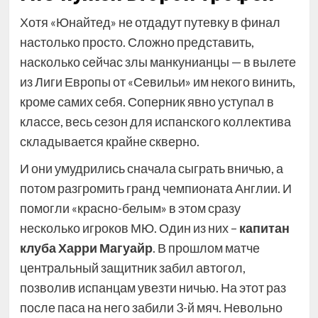
Хотя «Юнайтед» не отдадут путевку в финал
настолько просто. Сложно представить,
насколько сейчас злы манкунианцы — в вылете
из Лиги Европы от «Севильи» им некого винить,
кроме самих себя. Соперник явно уступал в
классе, весь сезон для испанского коллектива
складывается крайне скверно.
И они умудрились сначала сыграть вничью, а
потом разгромить гранд чемпионата Англии. И
помогли «красно-белым» в этом сразу
несколько игроков МЮ. Один из них –
капитан
клуба Харри Магуайр
. В прошлом матче
центральный защитник забил автогол,
позволив испанцам увезти ничью. На этот раз
после паса на него забили 3-й мяч. Невольно