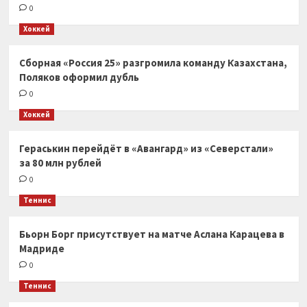
0
Хоккей
Сборная «Россия 25» разгромила команду Казахстана,
Поляков оформил дубль
0
Хоккей
Гераськин перейдёт в «Авангард» из «Северстали»
за 80 млн рублей
0
Теннис
Бьорн Борг присутствует на матче Аслана Карацева в
Мадриде
0
Теннис