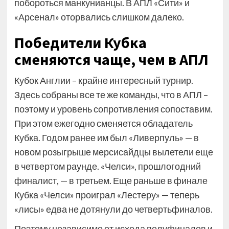
побороться манкунианцы. В АПЛ «Сити» и
«Арсенал» оторвались слишком далеко.
Победители Кубка
сменяются чаще, чем в АПЛ
Кубок Англии – крайне интересный турнир.
Здесь собраны все те же команды, что в АПЛ –
поэтому и уровень сопротивления сопоставим.
При этом ежегодно сменяется обладатель
Кубка. Годом ранее им был «Ливерпуль» — в
новом розыгрыше мерсисайдцы вылетели еще
в четвертом раунде. «Челси», прошлогодний
финалист, — в третьем. Еще раньше в финале
Кубка «Челси» проиграл «Лестеру» — теперь
«лисы» едва не дотянули до четвертьфиналов.
Поэтому независимо от исхода полуфиналов и