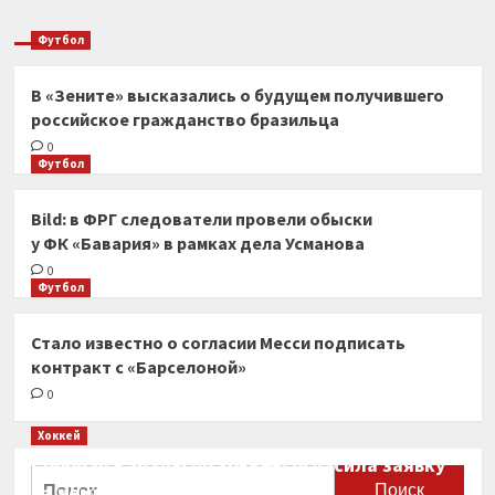
Футбол
В «Зените» высказались о будущем получившего
российское гражданство бразильца
0
Футбол
Bild: в ФРГ следователи провели обыски
у ФК «Бавария» в рамках дела Усманова
0
Футбол
Стало известно о согласии Месси подписать
контракт с «Барселоной»
0
Хоккей
Сборная Канады по хоккею огласила заявку
Найти:
на чемпионат мира