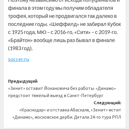
финала в этом году мы получим обладателя
трофея, который не продвигался так далеко в
последние годы. «Шеффилд» не забирал Кубок
с 1925 года, МЮ – с 2016-го, «Сити» – с 2019-го.
«Брайтон» вообще лишь раз бывал в финале
(1983 год).
soccer.ru
Навигация
Предыдущий
«Зенит» оставит Йокановича без работы. «Динамо»
записи
предстоит тяжёлый выезд в Санкт-Петербург
Следующий:
«Краснодар» и отставка Абаскаля, «Зенит» мстит
«Динамо», московское дерби. Детали 24-го тура РПЛ