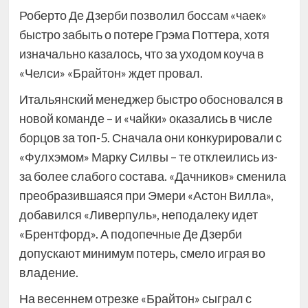
Роберто Де Дзерби позволил боссам «чаек»
быстро забыть о потере Грэма Поттера, хотя
изначально казалось, что за уходом коуча в
«Челси» «Брайтон» ждет провал.
Итальянский менеджер быстро обосновался в
новой команде – и «чайки» оказались в числе
борцов за топ-5. Сначала они конкурировали с
«Фулхэмом» Марку Силвы – те отклеились из-
за более слабого состава. «Дачников» сменила
преобразившаяся при Эмери «Астон Вилла»,
добавился «Ливерпуль», неподалеку идет
«Брентфорд». А подопечные Де Дзерби
допускают минимум потерь, смело играя во
владение.
На весеннем отрезке «Брайтон» сыграл с