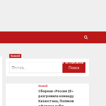
Хоккей
Сборная Канады по хоккею огласила
Найти:
заявку на чемпионат мира
0
Хоккей
Сборная «Россия 25»
разгромила команду
Казахстана, Поляков
оформил дубль