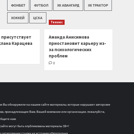
ФОНБЕТ
ФУТБОЛ
ХК АВАНГАРД
ХК ТРАКТОР
ХОККЕЙ
ЦСКА
Теннис
г присутствует
Аманда Анисимова
слана Карацева
приостановит карьеру из-
за психологических
проблем
0
и Вы обнаружили на нашем сайте материалы, которые нарушают авторские
ва, принадлежащие Вам, Вашей компании или организации, пожалуйста,
бщите нам.
сайте могут быть опубликованы материалы 18+!
 цитировании ссылка на источник обязательна.