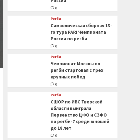
России
0
Регби
Символическая сборная 13-
го тура PARI Чемпионата
России по регби
0
Регби
Чемпионат Москвы по
регби стартовал с трех
крупных побед
0
Регби
СШОР по ИВС Тверской
области выиграла
Первенство ЦФО и СЗФО
по регби-7 среди юношей
до 18 лет
0