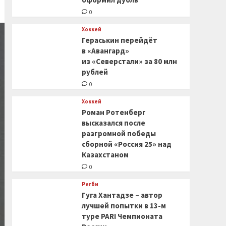
0
Хоккей
Гераськин перейдёт
в «Авангард»
из «Северстали» за 80 млн
рублей
0
Хоккей
Роман Ротенберг
высказался после
разгромной победы
сборной «Россия 25» над
Казахстаном
0
Регби
Гуга Хантадзе – автор
лучшей попытки в 13-м
туре PARI Чемпионата