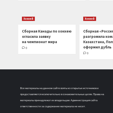
Хоккей
Хоккей
Сборная Канады по хоккею
Сборная «Россия
огласила заявку
разгромила ком
на чемпионат мира
Казахстана, По
оформил дубль
0
0
Все материалы на данном сайте взяты из открытых источников и
предоставляются исключительно в ознакомительных целях. Права на
материалы принадлежат их владельцам. Администрация сайта
ответственности за содержание материала не несет.