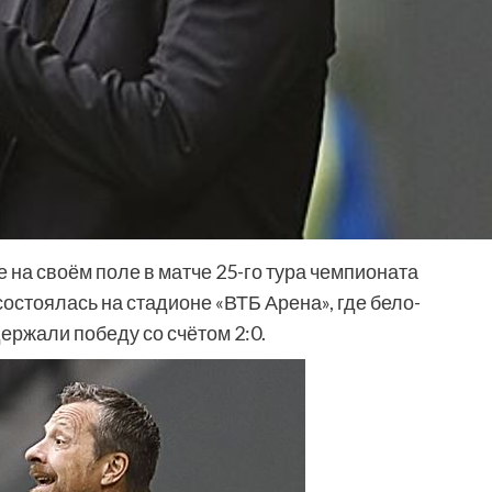
на своём поле в матче 25-го тура чемпионата
остоялась на стадионе «ВТБ Арена», где бело-
ержали победу со счётом 2:0.