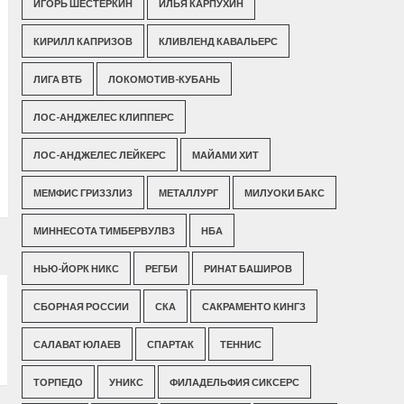
ИГОРЬ ШЕСТЕРКИН
ИЛЬЯ КАРПУХИН
КИРИЛЛ КАПРИЗОВ
КЛИВЛЕНД КАВАЛЬЕРС
ЛИГА ВТБ
ЛОКОМОТИВ-КУБАНЬ
ЛОС-АНДЖЕЛЕС КЛИППЕРС
ЛОС-АНДЖЕЛЕС ЛЕЙКЕРС
МАЙАМИ ХИТ
МЕМФИС ГРИЗЗЛИЗ
МЕТАЛЛУРГ
МИЛУОКИ БАКС
МИННЕСОТА ТИМБЕРВУЛВЗ
НБА
НЬЮ-ЙОРК НИКС
РЕГБИ
РИНАТ БАШИРОВ
СБОРНАЯ РОССИИ
СКА
САКРАМЕНТО КИНГЗ
САЛАВАТ ЮЛАЕВ
СПАРТАК
ТЕННИС
ТОРПЕДО
УНИКС
ФИЛАДЕЛЬФИЯ СИКСЕРС