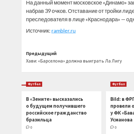
На данный момент московское «Динамо» за
набрав 39 очков. Отставание от тройки лид
преследователя в лице «Краснодара» — одно
Источник:
rambler.ru
Навигация
Предыдущий
Хави: «Барселона» должна выиграть Ла Лигу
записи
Футбол
Футбол
В «Зените» высказались
Bild: в Ф
о будущем получившего
провели 
российское гражданство
у ФК «Бав
бразильца
Усманова
0
0