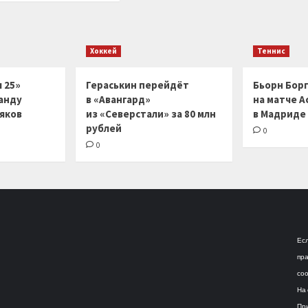
Хоккей
Теннис
 25»
Гераськин перейдёт
Бьорн Бор
анду
в «Авангард»
на матче А
ляков
из «Северстали» за 80 млн
в Мадриде
рублей
0
0
Есл
пра
соо
На 
При