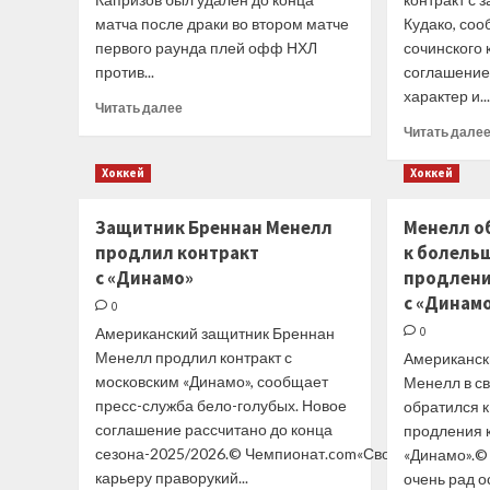
матча после драки во втором матче
Кудако, со
первого раунда плей офф НХЛ
сочинского 
против...
соглашение
характер и..
Прочитать
Читать далее
больше
Читать дале
о
Капризов
Хоккей
Хоккей
получил
удаление
Защитник Бреннан Менелл
Менелл о
до конца
продлил контракт
к болель
матча
за драку
с «Динамо»
продлени
в матче
с «Динам
0
с «Далласом»
Американский защитник Бреннан
0
Менелл продлил контракт с
Американск
московским «Динамо», сообщает
Менелл в с
пресс-служба бело-голубых. Новое
обратился 
соглашение рассчитано до конца
продления 
сезона-2025/2026.© Чемпионат.com«Свою
«Динамо».©
карьеру праворукий...
очень рад ос