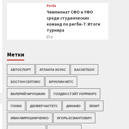
Регби
Чемпионат СФО и УФО
среди студенческих
команд по регби-7. Итоги
турнира
0
Метки
АВТОСПОРТ
АТЛАНТА ХОУКС
БАСКЕТБОЛ
БОСТОН СЕЛТИКС
БРУКЛИН НЕТС
ВАЛЕРИЙ НИЧУШКИН
ГОЛДЕН СТЭЙТ УОРРИОРЗ
ГОНКИ
ДЕНВЕР НАГГЕТС
ДИНАМО
ЗЕНИТ
ИВАН МИРОШНИЧЕНКО
ИГОРЬ ЕСМАНТОВИЧ