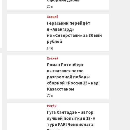
0
Хоккей
Гераськин перейдёт
в «Авангард»
из «Северстали» за 80 млн
рублей
0
Хоккей
Роман Ротенберг
высказался после
разгромной победы
сборной «Россия 25» над
Казахстаном
0
Регби
Гуга Хантадзе – автор
лучшей попытки в 13-м
туре PARI Чемпионата