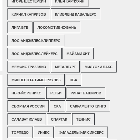
ИГОРЬ ШЕСТЕРКИН
ИЛЬЯ КАРПУХИН
КИРИЛЛ КАПРИЗОВ
КЛИВЛЕНД КАВАЛЬЕРС
ЛИГА ВТБ
ЛОКОМОТИВ-КУБАНЬ
ЛОС-АНДЖЕЛЕС КЛИППЕРС
ЛОС-АНДЖЕЛЕС ЛЕЙКЕРС
МАЙАМИ ХИТ
МЕМФИС ГРИЗЗЛИЗ
МЕТАЛЛУРГ
МИЛУОКИ БАКС
МИННЕСОТА ТИМБЕРВУЛВЗ
НБА
НЬЮ-ЙОРК НИКС
РЕГБИ
РИНАТ БАШИРОВ
СБОРНАЯ РОССИИ
СКА
САКРАМЕНТО КИНГЗ
САЛАВАТ ЮЛАЕВ
СПАРТАК
ТЕННИС
ТОРПЕДО
УНИКС
ФИЛАДЕЛЬФИЯ СИКСЕРС