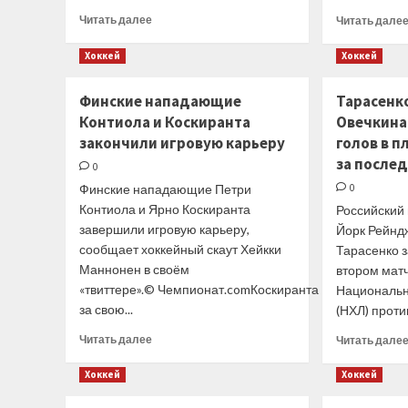
Прочитать
Читать далее
Читать дале
больше
о
Хоккей
Хоккей
Защитник
Бреннан
Финские нападающие
Тарасенк
Менелл
Контиола и Коскиранта
Овечкина
продлил
контракт
закончили игровую карьеру
голов в 
с «Динамо»
за послед
0
Финские нападающие Петри
0
Контиола и Ярно Коскиранта
Российский
завершили игровую карьеру,
Йорк Рейнд
сообщает хоккейный скаут Хейкки
Тарасенко 
Маннонен в своём
втором мат
«твиттере».© Чемпионат.comКоскиранта
Национальн
за свою...
(НХЛ) проти
Прочитать
Читать далее
Читать дале
больше
о
Хоккей
Хоккей
Финские
нападающие