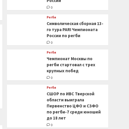
России
0
Регби
Символическая сборная 13-
го тура PARI Чемпионата
России по регби
0
Регби
Чемпионат Москвы по
регби стартовал с трех
крупных побед
0
Регби
СШОР по ИВС Тверской
области выиграла
Первенство ЦФО и СЗФО
по регби-7 среди юношей
до 18 лет
0