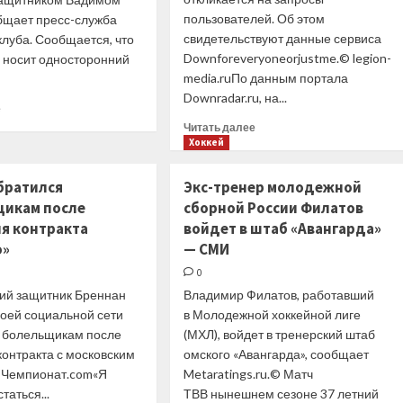
пользователей. Об этом
общает пресс-служба
свидетельствуют данные сервиса
клуба. Сообщается, что
Downforeveryoneorjustme.© legion-
 носит односторонний
media.ruПо данным портала
.
Downradar.ru, на...
Прочитать
е
больше
Прочитать
Читать далее
о
больше
Хоккей
«Сочи»
о
продлил
В работе
братился
Экс-тренер молодежной
контракт
сайта
щикам после
сборной России Филатов
с защитником
КХЛ
я контракта
Вадимом
войдет в штаб «Авангарда»
произошел
Кудако
сбой
о»
— СМИ
0
ий защитник Бреннан
Владимир Филатов, работавший
воей социальной сети
в Молодежной хоккейной лиге
к болельщикам после
(МХЛ), войдет в тренерский штаб
контракта с московским
омского «Авангарда», сообщает
 Чемпионат.com«Я
Metaratings.ru.© Матч
таться...
ТВВ нынешнем сезоне 37 летний