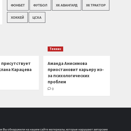
ФОНБЕТ
ФУТБОЛ
ХК АВАНГАРД
ХК ТРАКТОР
ХОККЕЙ
ЦСКА
Теннис
г присутствует
Аманда Анисимова
слана Карацева
приостановит карьеру из-
за психологических
проблем
0
и Вы обнаружили на нашем сайте материалы, которые нарушают авторские