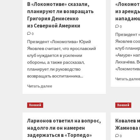
В «Локомотиве» сказали,
«Локомот
Контиола
планируют ли возвращать
из аренды
и Коскиранта
закончили
Григория Денисенко
нападающ
игровую
из Северной Америки
0
карьеру
0
Президент 
Яковлев со
Президент «Локомотива» Юрий
клуб планир
Яковлев считает, что ярославский
«Амуре» на
клуб нуждается в усилении
Лихачёва. 
обороны, а также рассказал,
«Локомотива»
планирует ли руководство
возвращать воспитанника...
Читать дале
Прочитать
Читать далее
больше
о
В «Локомотиве»
Хоккей
Хоккей
сказали,
планируют
Ларионов ответил на вопрос,
Ковалев 
ли возвращать
надолго ли он намерен
Григория
Жамнова 
Денисенко
задержаться в «Торпедо»
0
из Северной