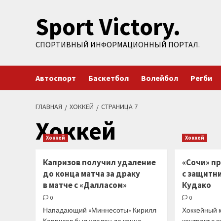
Перейти
Sport Victory.
к
содержимому
СПОРТИВНЫЙ ИНФОРМАЦИОННЫЙ ПОРТАЛ.
Автоспорт
Баскетбол
Волейбол
Регби
ГЛАВНАЯ
ХОККЕЙ
СТРАНИЦА 7
Хоккей
Хоккей
Хоккей
Капризов получил удаление
«Сочи» п
до конца матча за драку
с защитн
в матче с «Далласом»
Кудако
0
0
Нападающий «Миннесоты» Кирилл
Хоккейный 
Капризов был удален до конца
контракт с