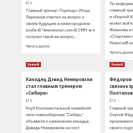
0
По информа
Америки
главный тр
Главный тренер «Торпедо» Игорь
и сборной К
Ларионов ответил на вопрос о
может войти
своём будущем в нижегородском
Жамнова в 
клубе.© Чемпионат.com«В 1989-м я
«Спартаке»
получил такой же вопрос...
НовостиВ на
Прочитать
Читать далее
больше
Читать дале
о
Ларионов
Хоккей
Хоккей
ответил
на вопрос,
Канадец Дэвид Немировски
Фёдоров 
надолго
ли он намерен
стал главным тренером
связана з
задержаться
«Сибири»
Полтапов
в «Торпедо»
0
0
Клуб Континентальной хоккейной
Главный тр
лиги новосибирская "Сибирь"
Сергей Фёд
объявила о назначении канадца
прокоммент
Дэвида Немировски на пост
своего подо