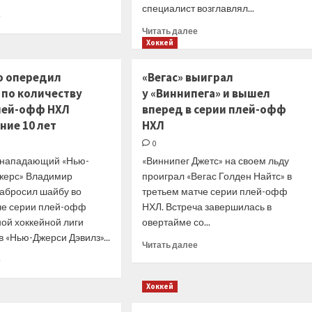
специалист возглавлял...
Прочитать
е
больше
Прочитать
Читать далее
о
больше
Хоккей
Менелл
о
обратился
Экс-
о опередил
«Вегас» выиграл
к болельщикам
тренер
 по количеству
у «Виннипега» и вышел
после
молодежной
продления
плей-офф НХЛ
вперед в серии плей-офф
сборной
контракта
России
ние 10 лет
НХЛ
с «Динамо»
Филатов
0
войдет
 нападающий «Нью-
«Виннипег Джетс» на своем льду
в штаб
«Авангарда»
жерс» Владимир
проиграл «Вегас Голден Найтс» в
— СМИ
забросил шайбу во
третьем матче серии плей-офф
че серии плей-офф
НХЛ. Встреча завершилась в
ой хоккейной лиги
овертайме со...
в «Нью-Джерси Дэвилз»...
Прочитать
Читать далее
больше
Прочитать
е
о
больше
«Вегас»
о
Хоккей
выиграл
Тарасенко
у «Виннипега»
опередил