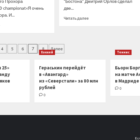
го Прохора
"Бостона" Дмитрий Орлов сделал
вперёд
© championat«Я очень
две...
в серии
ра. И...
— 2-
Прочитать
Читать далее
1
больше
Прочитать
е
о
больше
«Бостон»
о
одолел
Фёдоров
ия
«Флориду»
объяснил,
4
5
6
7
8
Далее
Хоккей
Теннис
благодаря
с чем
двум
связана
передачам
зрелая
 25»
Гераськин перейдёт
Бьорн Бор
Орлова
игра
анду
в «Авангард»
на матче А
Полтапова
ляков
из «Северстали» за 80 млн
в Мадриде
рублей
0
0
Есл