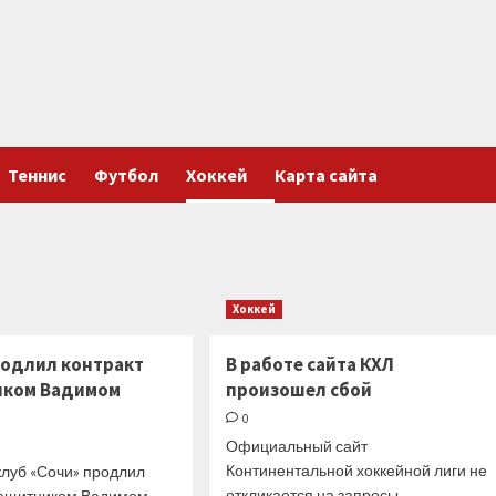
Теннис
Футбол
Хоккей
Карта сайта
Хоккей
родлил контракт
В работе сайта КХЛ
иком Вадимом
произошел сбой
0
Официальный сайт
Континентальной хоккейной лиги не
клуб «Сочи» продлил
откликается на запросы
 защитником Вадимом