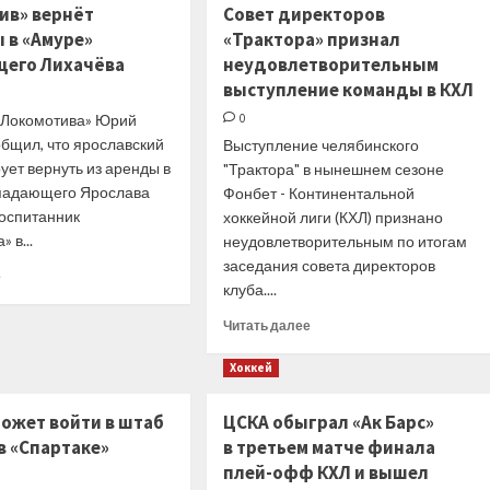
ив» вернёт
Совет директоров
и вышел
Овечкина
 в «Амуре»
«Трактора» признал
вперед
по количеству
в серии
его Лихачёва
голов
неудовлетворительным
плей-
в плей-
выступление команды в КХЛ
офф
офф
«Локомотива» Юрий
0
НХЛ
НХЛ
общил, что ярославский
за последние
Выступление челябинского
10 лет
ует вернуть из аренды в
"Трактора" в нынешнем сезоне
падающего Ярослава
Фонбет - Континентальной
Воспитанник
хоккейной лиги (КХЛ) признано
 в...
неудовлетворительным по итогам
заседания совета директоров
Прочитать
е
клуба....
больше
о
Прочитать
Читать далее
«Локомотив»
больше
вернёт
о
Хоккей
из аренды
Совет
в «Амуре»
директоров
может войти в штаб
нападающего
ЦСКА обыграл «Ак Барс»
«Трактора»
Лихачёва
в «Спартаке»
в третьем матче финала
признал
неудовлетворительным
плей-офф КХЛ и вышел
выступление