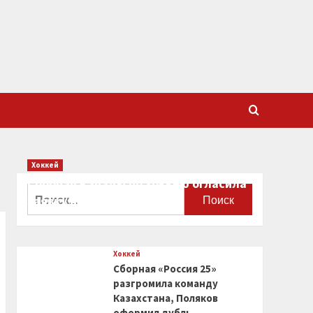
Хоккей
Сборная Канады по хоккею огласила
Найти:
заявку на чемпионат мира
0
Хоккей
Сборная «Россия 25»
разгромила команду
Казахстана, Поляков
оформил дубль