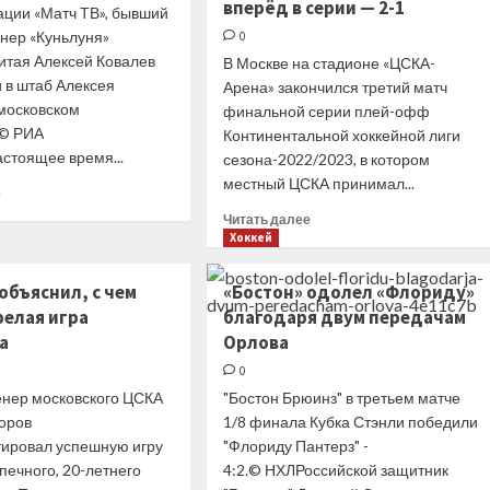
вперёд в серии — 2-1
ции «Матч ТВ», бывший
команды
енер «Куньлуня»
0
в КХЛ
итая Алексей Ковалев
В Москве на стадионе «ЦСКА-
 в штаб Алексея
Арена» закончился третий матч
московском
финальной серии плей-офф
.© РИА
Континентальной хоккейной лиги
стоящее время...
сезона-2022/2023, в котором
местный ЦСКА принимал...
Прочитать
е
больше
Прочитать
Читать далее
о
больше
Хоккей
Ковалев
о
может
ЦСКА
объяснил, с чем
«Бостон» одолел «Флориду»
войти
обыграл
релая игра
благодаря двум передачам
в штаб
«Ак
Жамнова
а
Орлова
Барс»
в «Спартаке»
в третьем
0
матче
енер московского ЦСКА
"Бостон Брюинз" в третьем матче
финала
оров
1/8 финала Кубка Стэнли победили
плей-
ировал успешную игру
"Флориду Пантерз" -
офф
КХЛ
печного, 20-летнего
4:2.© НХЛРоссийской защитник
и вышел