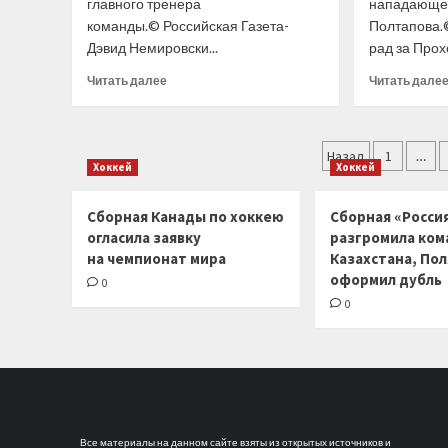
главного тренера
нападающе
команды.© Российская Газета-
Полтапова.
Дэвид Немировски...
рад за Прохо
Прочитать
Читать далее
Читать дале
больше
о
Канадец
Пагинац
Дэвид
Назад
1
…
Хоккей
Хоккей
Немировски
записей
стал
главным
Сборная Канады по хоккею
Сборная «Россия
тренером
огласила заявку
разгромила ком
«Сибири»
на чемпионат мира
Казахстана, По
оформил дубль
0
0
Все материалы на данном сайте взяты из открытых источников и