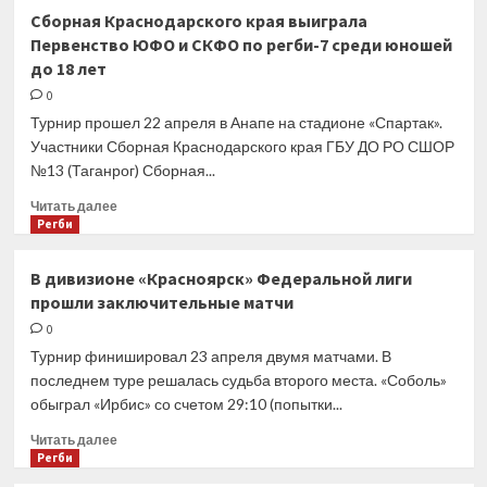
Хайлайты
Сборная Краснодарского края выиграла
матчей
Первенство ЮФО и СКФО по регби-7 среди юношей
Чемпионата
до 18 лет
Высшей
Лиги
0
прошедшего
Турнир прошел 22 апреля в Анапе на стадионе «Спартак».
уик-
Участники Сборная Краснодарского края ГБУ ДО РО СШОР
энда
№13 (Таганрог) Сборная...
Прочитать
Читать далее
больше
Регби
о
Сборная
В дивизионе «Красноярск» Федеральной лиги
Краснодарского
прошли заключительные матчи
края
выиграла
0
Первенство
Турнир финишировал 23 апреля двумя матчами. В
ЮФО
последнем туре решалась судьба второго места. «Соболь»
и
обыграл «Ирбис» со счетом 29:10 (попытки...
СКФО
по
Прочитать
Читать далее
регби-7
больше
Регби
среди
о