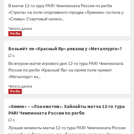
сенсаций
бонусом
В матче 12-го тура PARI Чемпионата России по регби
снова
победил
«Стрела» на поле спортивного городка «Лужники» гостила у
не
«Металлург»
«Славы». Стартовый натиск...
обошлось
Прочитать
Читать далее
больше
Регби
о
«Стрела»
Возьмёт ли «Красный Яр» реванш у «Металлурга»?
не
0
оставила
шансов
Во втором матче игрового дня 12-го тура PARI Чемпионата
«Славе»
России по регби «Красный Яр» на своём поле примет
в
«Металлург» из...
Москве
Прочитать
Читать далее
больше
Регби
о
Возьмёт
«Химик» – «Локомотив». Хайлайты матча 12-го тура
ли
PARI Чемпионата России по регби
«Красный
Яр»
0
реванш
Лучшие моменты матча 12-го тура PARI Чемпионата России
у