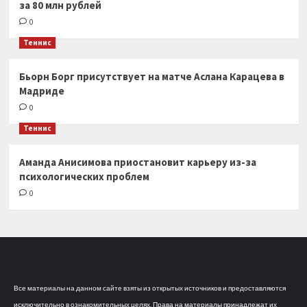
за 80 млн рублей
0
Теннис
Бьорн Борг присутствует на матче Аслана Карацева в
Мадриде
0
Теннис
Аманда Анисимова приостановит карьеру из-за
психологических проблем
0
Все материалы на данном сайте взяты из открытых источников и предоставляются
исключительно в ознакомительных целях. Права на материалы принадлежат их