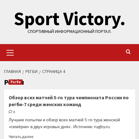
Перейти
Sport Victory.
к
содержимому
СПОРТИВНЫЙ ИНФОРМАЦИОННЫЙ ПОРТАЛ.
Основное
меню
ГЛАВНАЯ
РЕГБИ
СТРАНИЦА 4
Регби
Регби
Обзор всех матчей 5-го тура чемпионата России по
регби-7 среди женских команд
0
Лучшие попытки и обзор всех матчей 5-го тура женской
«семёрки» в двух игровых днях . Источник: rugby.ru
Прочитать
Читать далее