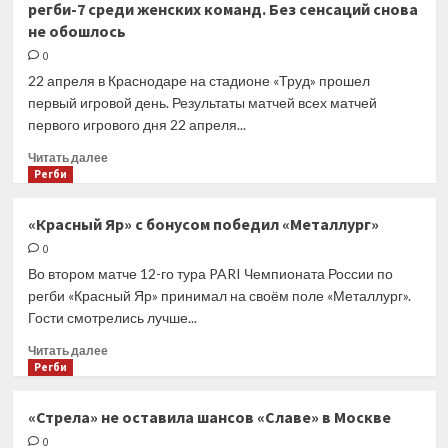
регби-7 среди женских команд. Без сенсаций снова
Первенство
не обошлось
ПФО
по
0
регби
22 апреля в Краснодаре на стадионе «Труд» прошел
среди
первый игровой день. Результаты матчей всех матчей
юношей
первого игрового дня 22 апреля...
до
15
Прочитать
Читать далее
лет
больше
Регби
о
Первый
«Красный Яр» с бонусом победил «Металлург»
день
0
5-
го
Во втором матче 12-го тура PARI Чемпионата России по
тура
регби «Красный Яр» принимал на своём поле «Металлург».
чемпионата
Гости смотрелись лучше...
России
по
Прочитать
Читать далее
регби-7
больше
Регби
среди
о
женских
«Красный
«Стрела» не оставила шансов «Славе» в Москве
команд.
Яр»
Без
0
с